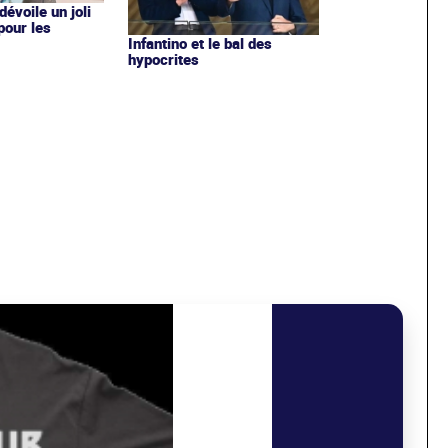
évoile un joli
 pour les
Infantino et le bal des
hypocrites