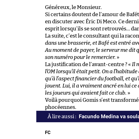
Généreux, le Monsieur.
Si certains doutent de l’amour de Bafét
en discuter avec Éric Di Meco. Ce dern
esprit lorsqu’ils se sont retrouvés… da
La suite, c’est le consultant qui la rac
dans une brasserie, et Bafé est entré ave
Au moment de payer, le serveur me dit qu
son numéro pour le remercier.
»
La justification de l’avant-centre ? «
Il 
l’OM lorsqu’il était petit. On a l’habitud
qu’à l’aspect financier du football, et qu’
jouent. Lui, il a vraiment ancré en lui c
les joueurs qui avaient fait ce club.
»
Voilà pourquoi Gomis s’est transformé 
phocéennes.
Facundo Medina va soula
FC