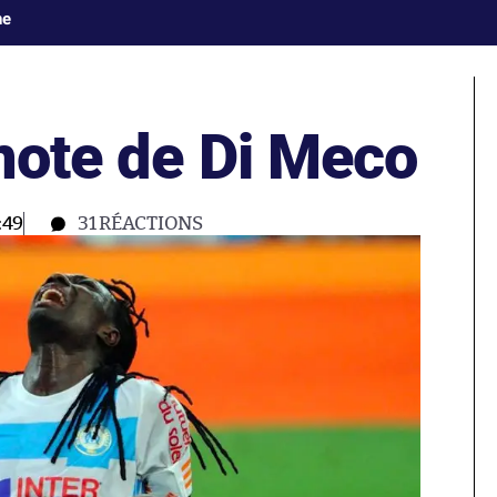
ne
note de Di Meco
:49
31
RÉACTIONS