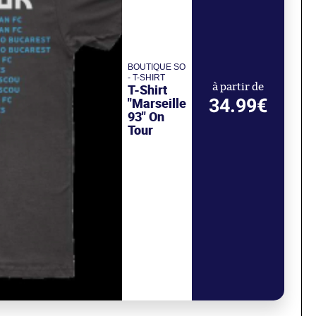
BOUTIQUE SO
- T-SHIRT
T-Shirt
à partir de
34.99€
"Marseille
93" On
Tour