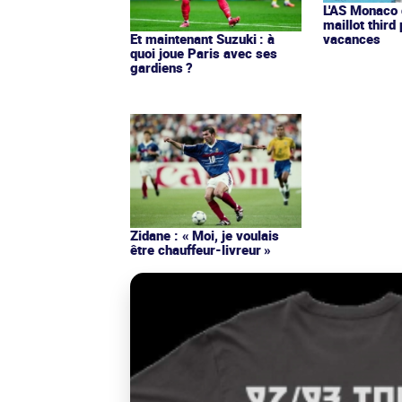
L'AS Monaco d
maillot third
Et maintenant Suzuki : à
vacances
quoi joue Paris avec ses
gardiens ?
Zidane : « Moi, je voulais
être chauffeur-livreur »