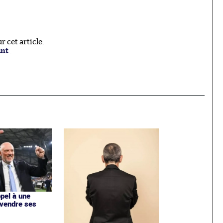
 cet article.
ant
.
ppel à une
 vendre ses