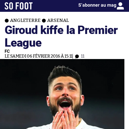
S’abonner au mag
ANGLETERRE
ARSENAL
Giroud kiffe la Premier
League
FC
LE SAMEDI 06 FÉVRIER 2016 À 15:11
11