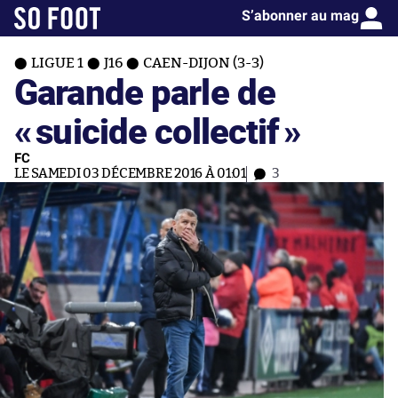
S’abonner au mag
LIGUE 1
J16
CAEN-DIJON (3-3)
Garande parle de
«
suicide collectif
»
FC
LE SAMEDI 03 DÉCEMBRE 2016 À 01:01
3