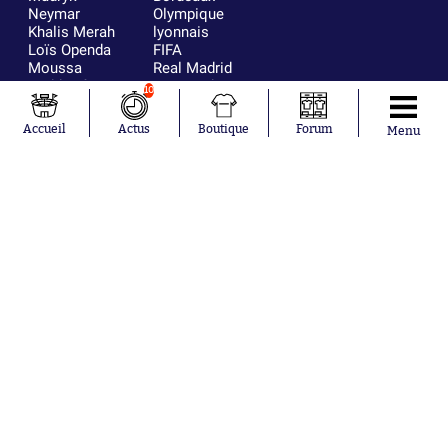
Neymar
Olympique
Khalis Merah
lyonnais
Loïs Openda
FIFA
Moussa
Real Madrid
Niakhaté
RC Strasbourg
10
Nicolás
AC Milan
Tagliafico
France
Accueil
Actus
Boutique
Forum
Menu
Pavel Šulc
RC Lens
Josh Maja
Gauthier Hein