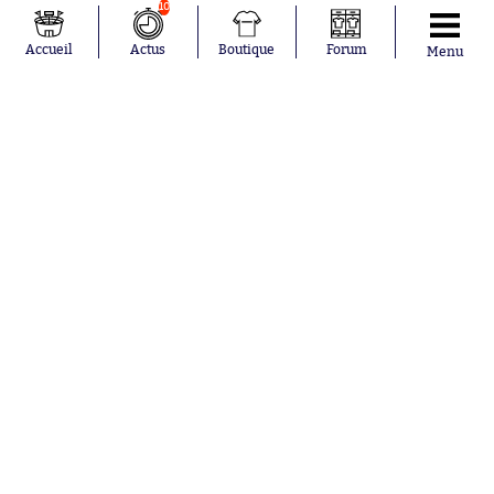
10
La boutique SO PRESS
Mentions légales
Conditions générales d'utilisation
Publicité
Accueil
Actus
Boutique
Forum
Menu
Consentement RGPD
Recrutement
Joueurs en
Équipes en
tendance
tendance
Lionel Messi
Paris Saint-
Maghnes
Germain
Akliouche
Real Madrid
Mohamed
Olympique de
Salah
Marseille
Neymar
FIFA
Julián Álvarez
FC Barcelone
Ferrán Torres
Argentine
Kilian Corredor
Olympique
Franco
lyonnais
Mastantuono
AS Monaco
Orel Mangala
RC Strasbourg
Rio Mavuba
Trabzonspor