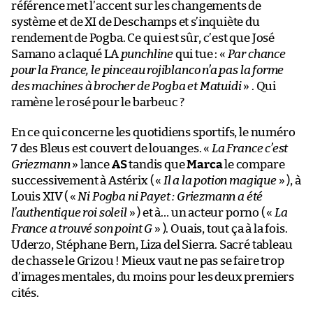
référence met l’accent sur les changements de
système et de XI de Deschamps et s’inquiète du
rendement de Pogba. Ce qui est sûr, c’est que José
Samano a claqué LA
punchline
qui tue : «
Par chance
pour la France, le pinceau
rojiblanco
n’a pas la forme
des machines à brocher de Pogba et Matuidi
» . Qui
ramène le rosé pour le barbeuc ?
En ce qui concerne les quotidiens sportifs, le numéro
7 des Bleus est couvert de louanges. «
La France c’est
Griezmann
» lance
AS
tandis que
Marca
le compare
successivement à Astérix ( «
Il a la potion magique
» ), à
Louis XIV ( «
Ni Pogba ni Payet : Griezmann a été
l’authentique roi soleil
» ) et à… un acteur porno ( «
La
France a trouvé son point G
» ). Ouais, tout ça à la fois.
Uderzo, Stéphane Bern, Liza del Sierra. Sacré tableau
de chasse le Grizou ! Mieux vaut ne pas se faire trop
d’images mentales, du moins pour les deux premiers
cités.