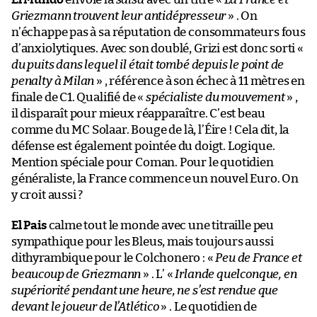
Griezmann trouvent leur antidépresseur
» . On
n’échappe pas à sa réputation de consommateurs fous
d’anxiolytiques. Avec son doublé, Grizi est donc sorti «
du puits dans lequel il était tombé depuis le point de
penalty à Milan
» , référence à son échec à 11 mètres en
finale de C1. Qualifié de «
spécialiste du mouvement
» ,
il disparaît pour mieux réapparaître. C’est beau
comme du MC Solaar. Bouge de là, l’Éire ! Cela dit, la
défense est également pointée du doigt. Logique.
Mention spéciale pour Coman. Pour le quotidien
généraliste, la France commence un nouvel Euro. On
y croit aussi ?
El Pais
calme tout le monde avec une titraille peu
sympathique pour les Bleus, mais toujours aussi
dithyrambique pour le Colchonero : «
Peu de France et
beaucoup de Griezmann
» . L’ «
Irlande quelconque, en
supériorité pendant une heure, ne s’est rendue que
devant le joueur de l’Atlético
» . Le quotidien de