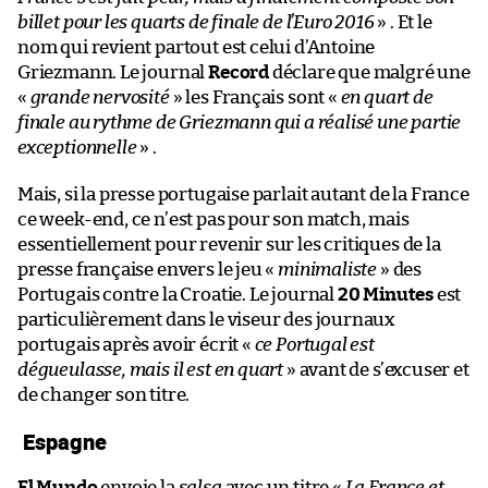
billet pour les quarts de finale de l’Euro 2016
» . Et le
nom qui revient partout est celui d’Antoine
Griezmann. Le journal
Record
déclare que malgré une
«
grande nervosité
» les Français sont «
en quart de
finale au rythme de Griezmann qui a réalisé une partie
exceptionnelle
» .
Mais, si la presse portugaise parlait autant de la France
ce week-end, ce n’est pas pour son match, mais
essentiellement pour revenir sur les critiques de la
presse française envers le jeu «
minimaliste
» des
Portugais contre la Croatie. Le journal
20 Minutes
est
particulièrement dans le viseur des journaux
portugais après avoir écrit «
ce Portugal est
dégueulasse, mais il est en quart
» avant de s’excuser et
de changer son titre.
Espagne
El Mundo
envoie la
salsa
avec un titre «
La France et