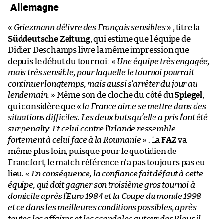
Allemagne
«
Griezmann délivre des Français sensibles
» , titre la
Süddeutsche Zeitung
, qui estime que l’équipe de
Didier Deschamps livre la même impression que
depuis le début du tournoi : «
Une équipe très engagée,
mais très sensible, pour laquelle le tournoi pourrait
continuer longtemps, mais aussi s’arrêter du jour au
lendemain.
» Même son de cloche du côté du
Spiegel
,
qui considère que «
la France aime se mettre dans des
situations difficiles. Les deux buts qu’elle a pris l’ont été
sur penalty. Et celui contre l’Irlande ressemble
fortement à celui face à la Roumanie
» . La
FAZ
va
même plus loin, puisque pour le quotidien de
Francfort, le match référence n’a pas toujours pas eu
lieu. «
En conséquence, la confiance fait défaut à cette
équipe, qui doit gagner son troisième gros tournoi à
domicile après l’Euro 1984 et la Coupe du monde 1998 –
et ce dans les meilleures conditions possibles, après
toutes les affaires et les scandales autour des Bleus il