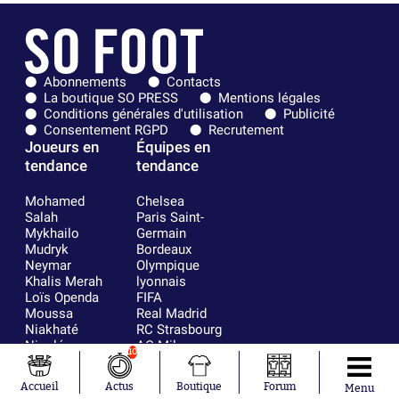
Abonnements
Contacts
La boutique SO PRESS
Mentions légales
Conditions générales d'utilisation
Publicité
Consentement RGPD
Recrutement
Joueurs en
Équipes en
tendance
tendance
Mohamed
Chelsea
Salah
Paris Saint-
Mykhailo
Germain
Mudryk
Bordeaux
Neymar
Olympique
Khalis Merah
lyonnais
Loïs Openda
FIFA
Moussa
Real Madrid
Niakhaté
RC Strasbourg
Nicolás
AC Milan
10
Tagliafico
France
Pavel Šulc
RC Lens
Accueil
Actus
Boutique
Forum
Menu
Josh Maja