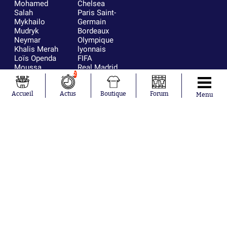
Mohamed
Chelsea
Salah
Paris Saint-
Mykhailo
Germain
Mudryk
Bordeaux
Neymar
Olympique
Khalis Merah
lyonnais
Loïs Openda
FIFA
Moussa
Real Madrid
2
Niakhaté
RC Strasbourg
Nicolás
AC Milan
Tagliafico
France
Accueil
Actus
Boutique
Forum
Menu
Pavel Šulc
RC Lens
Josh Maja
Gauthier Hein