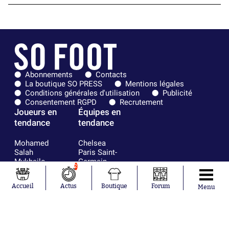
Abonnements
Contacts
La boutique SO PRESS
Mentions légales
Conditions générales d'utilisation
Publicité
Consentement RGPD
Recrutement
Joueurs en
Équipes en
tendance
tendance
Mohamed
Chelsea
Salah
Paris Saint-
Mykhailo
Germain
2
Mudryk
Bordeaux
Neymar
Olympique
Accueil
Actus
Boutique
Forum
Menu
Khalis Merah
lyonnais
Loïs Openda
FIFA
Moussa
Real Madrid
Niakhaté
RC Strasbourg
Nicolás
AC Milan