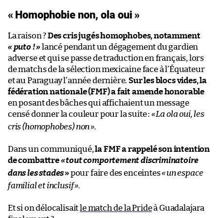
« Homophobie non, ola oui »
La raison ?
Des cris jugés homophobes, notamment
« puto ! »
lancé pendant un dégagement du gardien
adverse et qui se passe de traduction en français, lors
de matchs de la sélection mexicaine face à l’Équateur
et au Paraguay l’année dernière.
Sur les blocs vides, la
fédération nationale (FMF) a fait amende honorable
en posant des bâches qui affichaient un message
censé donner la couleur pour la suite :
«
La ola oui, les
cris (homophobes) non
».
Dans un communiqué,
la FMF a rappelé son intention
de combattre
«
tout comportement discriminatoire
dans les stades
»
pour faire des enceintes
«
un espace
familial et inclusif
».
Et si on délocalisait
le match de la Pride
à Guadalajara