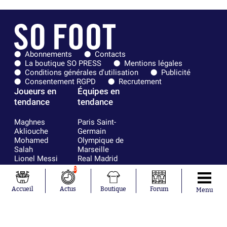
Abonnements
Contacts
La boutique SO PRESS
Mentions légales
Conditions générales d'utilisation
Publicité
Consentement RGPD
Recrutement
Joueurs en
Équipes en
tendance
tendance
Maghnes
Paris Saint-
Akliouche
Germain
Mohamed
Olympique de
Salah
Marseille
Lionel Messi
Real Madrid
Ferrán Torres
FIFA
0
Kilian Corredor
Olympique
Franco
lyonnais
Accueil
Actus
Boutique
Forum
Menu
Mastantuono
AS Monaco
Orel Mangala
FC Barcelone
Rio Mavuba
Argentine
Rodri
RC Strasbourg