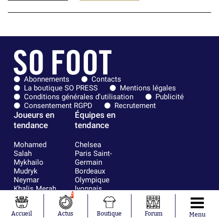
Abonnements
Contacts
La boutique SO PRESS
Mentions légales
Conditions générales d'utilisation
Publicité
Consentement RGPD
Recrutement
Joueurs en
Équipes en
tendance
tendance
Mohamed
Chelsea
Salah
Paris Saint-
Mykhailo
Germain
Mudryk
Bordeaux
Neymar
Olympique
Khalis Merah
lyonnais
5
Loïs Openda
FIFA
Moussa
Real Madrid
Accueil
Actus
Boutique
Forum
Niakhaté
RC Strasbourg
Menu