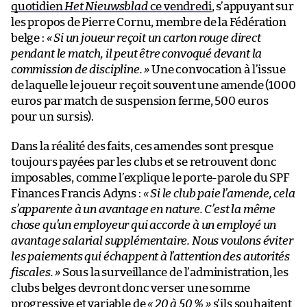
quotidien
Het Nieuwsblad
ce vendredi
, s’appuyant sur
les propos de Pierre Cornu, membre de la Fédération
belge :
« Si un joueur reçoit un carton rouge direct
pendant le match, il peut être convoqué devant la
commission de discipline. »
Une convocation à l’issue
de laquelle le joueur reçoit souvent une amende (1000
euros par match de suspension ferme, 500 euros
pour un sursis).
Dans la réalité des faits, ces amendes sont presque
toujours payées par les clubs et se retrouvent donc
imposables, comme l’explique le porte-parole du SPF
Finances Francis Adyns :
« Si le club paie l’amende, cela
s’apparente à un avantage en nature. C’est la même
chose qu’un employeur qui accorde à un employé un
avantage salarial supplémentaire. Nous voulons éviter
les paiements qui échappent à l’attention des autorités
fiscales. »
Sous la surveillance de l’administration, les
clubs belges devront donc verser une somme
progressive et variable de
« 20 à 50 % »
s’ils souhaitent