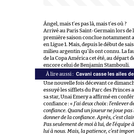
Ángel, mais t’es pas là, mais t’es où ?
Arrivé au Paris Saint-Germain lors de l
première saison conclue notamment ave
en Ligue 1. Mais, depuis le début de sai
milieu argentin qu’ils ont connu. La fa
de la Copa América cet été, au départ d
encore celui de Benjamin Stambouli.
Cavani casse les ailes d
Une nouvelle fois décevant ce dimanch
essuyé les sifflets du Parc des Princes
sa star, Unai Emery a affirmé en confére
confiance : «
J’ai deux choix : l’enlever 
confiance. Quand un joueur ne joue pas bie
donner de la confiance. Après, c’est clai
Pas seulement de moi à lui, de l’équipe à
lui à nous. Mais, la patience, c’est impor