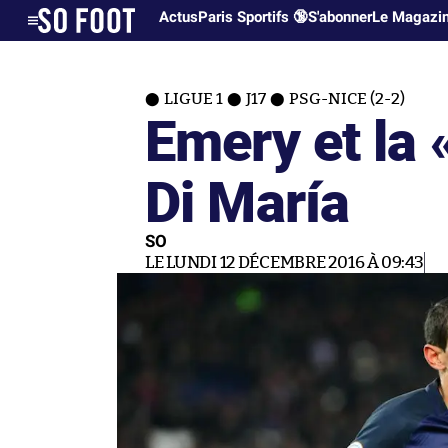
Actus
Paris Sportifs 🔞
S'abonner
Le Magazi
LIGUE 1
J17
PSG-NICE (2-2)
Emery et la 
Di María
SO
LE LUNDI 12 DÉCEMBRE 2016 À 09:43