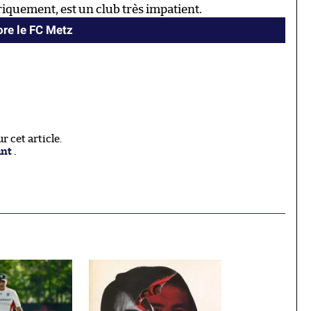
riquement, est un club très impatient.
ore le FC Metz
 cet article.
ant
.