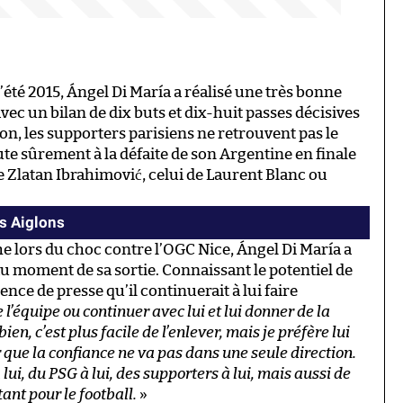
’été 2015, Ángel Di María a réalisé une très bonne
c un bilan de dix buts et dix-huit passes décisives
son, les supporters parisiens ne retrouvent pas le
ute sûrement à la défaite de son Argentine en finale
e Zlatan Ibrahimović, celui de Laurent Blanc ou
es Aiglons
e lors du choc contre l’OGC Nice, Ángel Di María a
 au moment de sa sortie. Connaissant le potentiel de
nce de presse qu’il continuerait à lui faire
de l’équipe ou continuer avec lui et lui donner de la
n, c’est plus facile de l’enlever, mais je préfère lui
r que la confiance ne va pas dans une seule direction.
 lui, du PSG à lui, des supporters à lui, mais aussi de
tant pour le football.
»