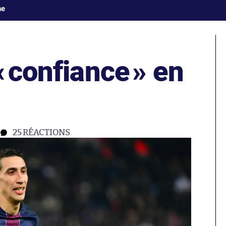
ne
«
confiance
» en
25
RÉACTIONS