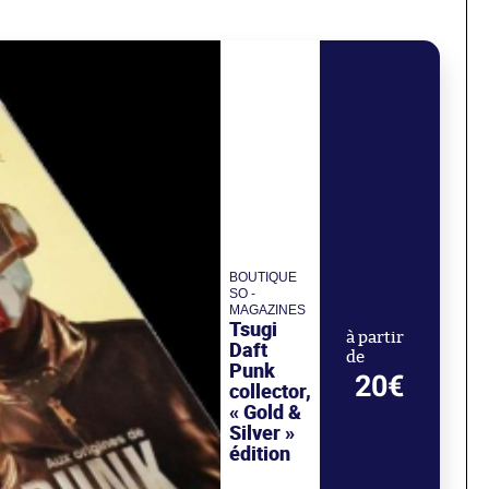
BOUTIQUE
SO -
MAGAZINES
Tsugi
à partir
Daft
de
Punk
20€
collector,
« Gold &
Silver »
édition