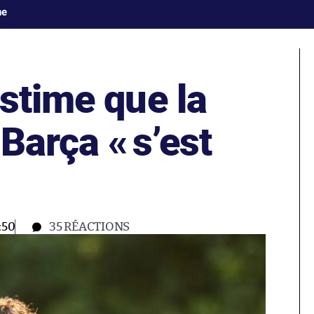
ne
stime que la
 Barça «
s’est
:50
35
RÉACTIONS