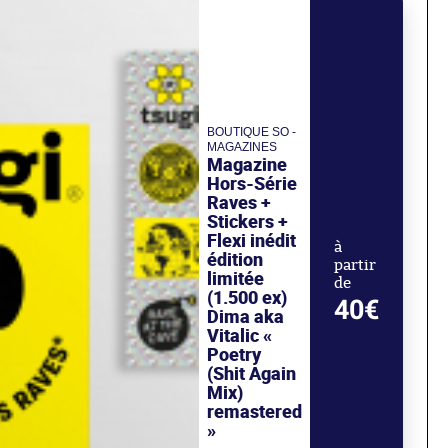
BOUTIQUE SO -
MAGAZINES
Magazine
Hors-Série
Raves +
Stickers +
Flexi inédit
à
édition
partir
limitée
de
(1.500 ex)
40€
Dima aka
Vitalic «
Poetry
(Shit Again
Mix)
remastered
»