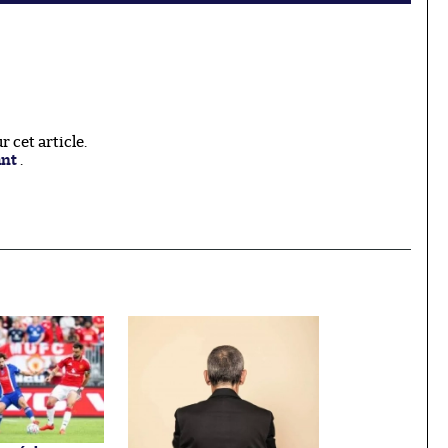
 cet article.
ant
.