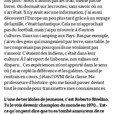
fois plus ! Nous n’avions pas les iPad, même pas de
livres. On dormait sur les routes, sans savoir où on
s’arrêtait. Il n’y avait aucune information. J’ai aussi
découvert l’Europe un peu plus tard grâce à un voyage
de famille, c’était fantastique. Cela ne m’approchait
pas du football, mais j’ai pu m’ouvrir à d’autres
cultures. Dans un camping aux Pays-Bas par exemple,
j’ai vu des gens qui mangeaient par terre, sans table. Je
ne comprenais pas pourquoi ils ne voulaient pas
s’asseoir. C’étaient des Indiens, c’était dans leur
culture. À l’aéroport de Lisbonne, nos valises ont
disparu… Ces expériences m’ont apporté dans le sens
où j’ai accepté la différence et les galères. Quand je
rentrais en cours, j’étais l’OVNI de la classe. Ma
professeure d’histoire-géo me faisait passer devant
tout le monde pour transmettre mes connaissances.
L’une de tes idoles de jeunesse, c’est Roberto Rivelino.
Tu le vois devenir champion du monde en 1970… Est-
ce qu’on peut dire que tu es tombé amoureux de ce