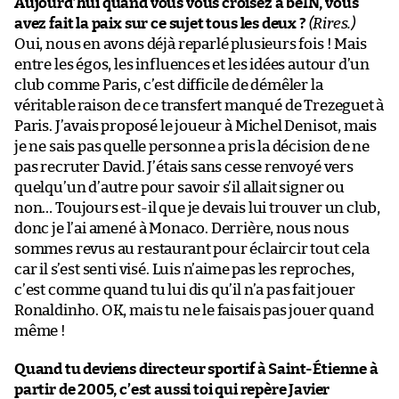
Aujourd’hui quand vous vous croisez à beIN, vous
avez fait la paix sur ce sujet tous les deux ?
(Rires.)
Oui, nous en avons déjà reparlé plusieurs fois ! Mais
entre les égos, les influences et les idées autour d’un
club comme Paris, c’est difficile de démêler la
véritable raison de ce transfert manqué de Trezeguet à
Paris. J’avais proposé le joueur à Michel Denisot, mais
je ne sais pas quelle personne a pris la décision de ne
pas recruter David. J’étais sans cesse renvoyé vers
quelqu’un d’autre pour savoir s’il allait signer ou
non… Toujours est-il que je devais lui trouver un club,
donc je l’ai amené à Monaco. Derrière, nous nous
sommes revus au restaurant pour éclaircir tout cela
car il s’est senti visé. Luis n’aime pas les reproches,
c’est comme quand tu lui dis qu’il n’a pas fait jouer
Ronaldinho. OK, mais tu ne le faisais pas jouer quand
même !
Quand tu deviens directeur sportif à Saint-Étienne à
partir de 2005, c’est aussi toi qui repère Javier