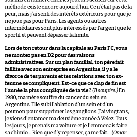
méthode existe encore aujourd’hui. Ce n’était pas de la
peur, mais j’ai senti des intérêts extérieurs pour que je
ne joue pas pour Paris. Les agents ou autres
intermédiaires sont plus intéressés par l’argent que le
sportif et peuvent dépasser la limite.
Lors de ton retour dans la capitale au Paris FC, vous
ne montez pas en D2 pour des raisons
administratives. Sur un plan familial, ton père fait
faillite avec son entreprise en Argentine, il y a le
divorce de tes parents et tes relations avec ton ex-
femme se compliquent. Est-ce que ce clap de fin est
l’année la plus compliquée de ta vie ?
(Il soupire.)
En
1980, ma mère souffre du cancer du sein en
Argentine. Elle subi l’ablation d’un sein et d’un
poumon pour supprimer les ganglions. J’ai vingt ans,
je viens d’entamer ma deuxième année à Velez. Tous
les jours, je prenais ma voiture et je l’emmenais faire
sa chimio… Rien que d’y repenser, ça me fait…
(Omar