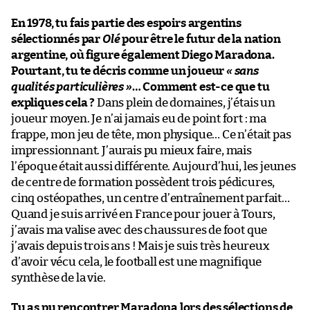
En 1978, tu fais partie des espoirs argentins
sélectionnés par
Olé
pour être le futur de la nation
argentine, où figure également Diego Maradona.
Pourtant, tu te décris comme un joueur
« sans
qualités particulières »
… Comment est-ce que tu
expliques cela ?
Dans plein de domaines, j’étais un
joueur moyen. Je n’ai jamais eu de point fort : ma
frappe, mon jeu de tête, mon physique… Ce n’était pas
impressionnant. J’aurais pu mieux faire, mais
l’époque était aussi différente. Aujourd’hui, les jeunes
de centre de formation possèdent trois pédicures,
cinq ostéopathes, un centre d’entraînement parfait…
Quand je suis arrivé en France pour jouer à Tours,
j’avais ma valise avec des chaussures de foot que
j’avais depuis trois ans ! Mais je suis très heureux
d’avoir vécu cela, le football est une magnifique
synthèse de la vie.
Tu as pu rencontrer Maradona lors des sélections de