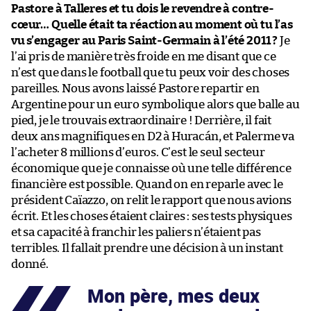
Pastore à Talleres et tu dois le revendre à contre-
cœur… Quelle était ta réaction au moment où tu l’as
vu s’engager au Paris Saint-Germain à l’été 2011 ?
Je
l’ai pris de manière très froide en me disant que ce
n’est que dans le football que tu peux voir des choses
pareilles. Nous avons laissé Pastore repartir en
Argentine pour un euro symbolique alors que balle au
pied, je le trouvais extraordinaire ! Derrière, il fait
deux ans magnifiques en D2 à Huracán, et Palerme va
l’acheter 8 millions d’euros. C’est le seul secteur
économique que je connaisse où une telle différence
financière est possible. Quand on en reparle avec le
président Caïazzo, on relit le rapport que nous avions
écrit. Et les choses étaient claires : ses tests physiques
et sa capacité à franchir les paliers n’étaient pas
terribles. Il fallait prendre une décision à un instant
donné.
Mon père, mes deux