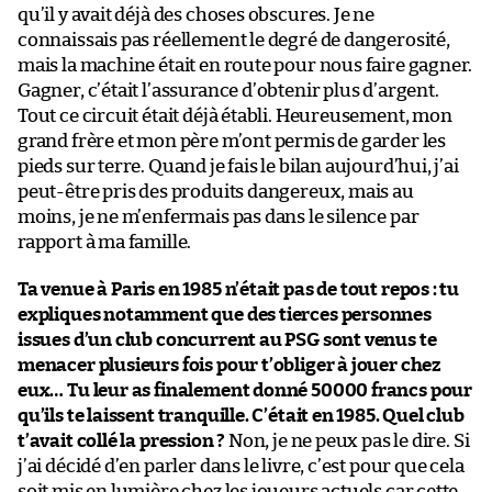
qu’il y avait déjà des choses obscures. Je ne
connaissais pas réellement le degré de dangerosité,
mais la machine était en route pour nous faire gagner.
Gagner, c’était l’assurance d’obtenir plus d’argent.
Tout ce circuit était déjà établi. Heureusement, mon
grand frère et mon père m’ont permis de garder les
pieds sur terre. Quand je fais le bilan aujourd’hui, j’ai
peut-être pris des produits dangereux, mais au
moins, je ne m’enfermais pas dans le silence par
rapport à ma famille.
Ta venue à Paris en 1985 n’était pas de tout repos : tu
expliques notamment que des tierces personnes
issues d’un club concurrent au PSG sont venus te
menacer plusieurs fois pour t’obliger à jouer chez
eux… Tu leur as finalement donné 50000 francs pour
qu’ils te laissent tranquille. C’était en 1985. Quel club
t’avait collé la pression ?
Non, je ne peux pas le dire. Si
j’ai décidé d’en parler dans le livre, c’est pour que cela
soit mis en lumière chez les joueurs actuels car cette