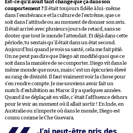
Est-ce qu’il avait tant changé que ça dans son
comportement ?
Il était toujours fidèle à lui-même
dans l’exubérance et la culture de l’extrême, que ce
soit dans l’attitude ou au moment de donner son avis.
Il était arrivé avec plusieurs jours de retard, sans se
douter que tout le monde l’attendait. Et déjà dans cette
période, tu sentais qu’il était dans un état second.
Aujourd’hui quand je vois sa santé, cela me fait pitié.
On ne peut pas dire que Diego ait modifié quoi que ce
soit dans la manière de se comporter. Diego vit dans le
même monde que nous, mais c’est un épicurien élevé
au rang de divinité. Il faut vraiment voir la chose pour
s’en rendre compte. Je me souviens avoir fait un
match d’exhibition au Maroc il y a quelques années.
Quand il se déplaçait en ville, c’était l’affluence dehors
pour le voir au moment où il allait sortir ! En Inde, en
Australie ou n’importe où dans le monde, Diego est
connu comme le Che Guevara.
J’ai peut-être pris des