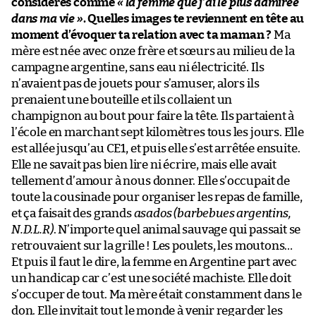
considères comme
« la femme que j’ai le plus admirée
dans ma vie »
. Quelles images te reviennent en tête au
moment d’évoquer ta relation avec ta maman ?
Ma
mère est née avec onze frère et sœurs au milieu de la
campagne argentine, sans eau ni électricité. Ils
n’avaient pas de jouets pour s’amuser, alors ils
prenaient une bouteille et ils collaient un
champignon au bout pour faire la tête. Ils partaient à
l’école en marchant sept kilomètres tous les jours. Elle
est allée jusqu’au CE1, et puis elle s’est arrêtée ensuite.
Elle ne savait pas bien lire ni écrire, mais elle avait
tellement d’amour à nous donner. Elle s’occupait de
toute la cousinade pour organiser les repas de famille,
et ça faisait des grands
asados
(barbebues argentins,
N.D.L.R)
. N’importe quel animal sauvage qui passait se
retrouvaient sur la grille ! Les poulets, les moutons…
Et puis il faut le dire, la femme en Argentine part avec
un handicap car c’est une société machiste. Elle doit
s’occuper de tout. Ma mère était constamment dans le
don. Elle invitait tout le monde à venir regarder les