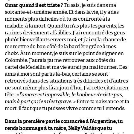
Omar quand il est triste ?
Tu sais, je suis dans ma
soixante-et-unième année. Et dans la vie, il y a des
moments plus difficiles où tu es confronté à la
maladie, à la mort. Quand tu n’as plus tes parents, les
racines deviennent affaiblies. J’ai rencontré des gens
plutôt bienveillants envers moi, et j’ai eu la chance de
me mettre du bon côté de la barrière grâce à mes
choix. À un moment, je suis sur le point de signer en
Colombie. J’aurais pu me retrouver aux côtés du
cartel de Medellín et ma vie aurait pu mal tourner. Des
amis à moi sont partis là-bas, certains se sont
retrouvés dans des situations très difficiles et d’autres
ne sont même plus là aujourd’hui. J’ai cette citation en
tête :
« l’amour est impossible, le bonheur n’existe pas,
mais à part ça rien n’est grave. »
Entre ta naissance et ta
mort, il faut que tu puisses vivre comme tu l’entends.
Dans la première partie consacrée à l’Argentine, tu
rends hommage à ta mère, Nelly Valdés que tu