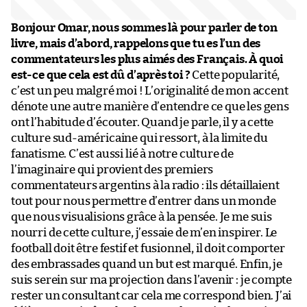
Bonjour Omar, nous sommes là pour parler de ton
livre, mais d’abord, rappelons que tu es l’un des
commentateurs les plus aimés des Français. À quoi
est-ce que cela est dû d’après toi ?
Cette popularité,
c’est un peu malgré moi ! L’originalité de mon accent
dénote une autre manière d’entendre ce que les gens
ont l’habitude d’écouter. Quand je parle, il y a cette
culture sud-américaine qui ressort, à la limite du
fanatisme. C’est aussi lié à notre culture de
l’imaginaire qui provient des premiers
commentateurs argentins à la radio : ils détaillaient
tout pour nous permettre d’entrer dans un monde
que nous visualisions grâce à la pensée. Je me suis
nourri de cette culture, j’essaie de m’en inspirer. Le
football doit être festif et fusionnel, il doit comporter
des embrassades quand un but est marqué. Enfin, je
suis serein sur ma projection dans l’avenir : je compte
rester un consultant car cela me correspond bien. J’ai