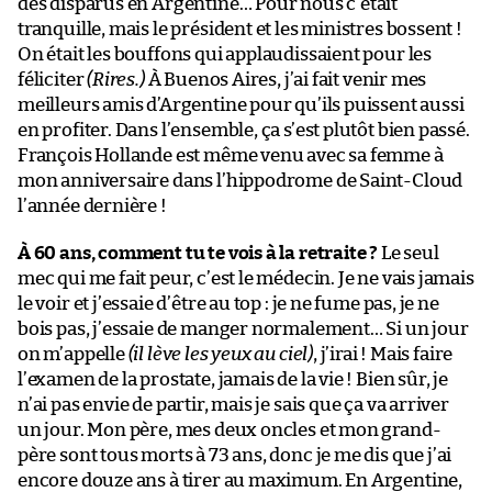
des disparus en Argentine… Pour nous c’était
tranquille, mais le président et les ministres bossent !
On était les bouffons qui applaudissaient pour les
féliciter
(Rires.)
À Buenos Aires, j’ai fait venir mes
meilleurs amis d’Argentine pour qu’ils puissent aussi
en profiter. Dans l’ensemble, ça s’est plutôt bien passé.
François Hollande est même venu avec sa femme à
mon anniversaire dans l’hippodrome de Saint-Cloud
l’année dernière !
À 60 ans, comment tu te vois à la retraite ?
Le seul
mec qui me fait peur, c’est le médecin. Je ne vais jamais
le voir et j’essaie d’être au top : je ne fume pas, je ne
bois pas, j’essaie de manger normalement… Si un jour
on m’appelle
(il lève les yeux au ciel)
, j’irai ! Mais faire
l’examen de la prostate, jamais de la vie ! Bien sûr, je
n’ai pas envie de partir, mais je sais que ça va arriver
un jour. Mon père, mes deux oncles et mon grand-
père sont tous morts à 73 ans, donc je me dis que j’ai
encore douze ans à tirer au maximum. En Argentine,