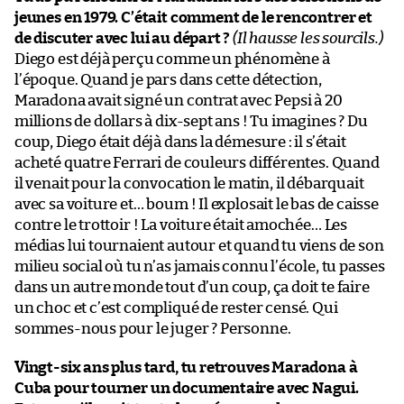
jeunes en 1979. C’était comment de le rencontrer et
de discuter avec lui au départ ?
(Il hausse les sourcils.)
Diego est déjà perçu comme un phénomène à
l’époque. Quand je pars dans cette détection,
Maradona avait signé un contrat avec Pepsi à 20
millions de dollars à dix-sept ans ! Tu imagines ? Du
coup, Diego était déjà dans la démesure : il s’était
acheté quatre Ferrari de couleurs différentes. Quand
il venait pour la convocation le matin, il débarquait
avec sa voiture et… boum ! Il explosait le bas de caisse
contre le trottoir ! La voiture était amochée… Les
médias lui tournaient autour et quand tu viens de son
milieu social où tu n’as jamais connu l’école, tu passes
dans un autre monde tout d’un coup, ça doit te faire
un choc et c’est compliqué de rester censé. Qui
sommes-nous pour le juger ? Personne.
Vingt-six ans plus tard, tu retrouves Maradona à
Cuba pour tourner un documentaire avec Nagui.