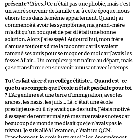
présente ?
(Rires.)
Ce n’était pas une phobie, mais c’est
un sacré souvenir de famille car à cette époque, nous
étions tous dans le même appartement. Quand j’ai
commencé à avoir les symptômes, ma grand-mère
m’a dit qu’un bouquet de persil était une bonne
solution. Alors j’ai essayé ! Aujourd’hui, mon frère
s’amuse toujours à me la raconter car ils avaient
ramené ses amis pour se moquer de moi car j’avais les
fesses à l’air… Un complexe peut naître au départ, mais
ça se transforme en souvenir amusant avec le temps.
Tu t’es fait virer d’un collège élitiste… Quand est-ce
que tu as compris que l’école n’était pas faite pour toi
?
L’Argentine est une terre d’immigration, avec les
arabes, les nazis, les juifs… Là, c’était une école
prestigieuse où il n’y avait que des juifs. J’étais motivé
à essayer de rentrer malgré mes mauvaises notes car
beaucoup de monde me disait que je n’avais pas le
niveau. Je suis allé à l’examen, c’était un QCM.
Franchement, je crois juste que j’ai eu énormément