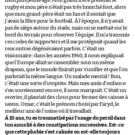
mon plus jeune âge. Mon grand frère préférait le
rugby et mon père n’était pas très branché foot, alors
que mon grand-père était un fan et il sentait que
j’avais la fibre pour le football. À l’époque, il n’y avait
pas de siège autour du stade, mais on se mettait sur le
bord du terrain pour observer l’équipe. Il m’a transmis
ces codes de supporters et il me protégeait quand les
rencontres dégénéraient parfois. C’était un
visionnaire : dans les années 1960, il nous expliquait
que l’Europe allait se rassembler sous un même
drapeau, que le monde finirait par s’unifier et que l’on
parlerait la même langue. Un malade mental ! Bon,
c’était une sorte d’utopiste. Mais mes amis d’enfance
s’en souviennent encore, il nous marquait. C’était un
ouvrier, il plantait des clous pour fermer des caisses à
savon. Omar, c’était le prénom choisi par Faryd, le
meilleur ami de l’usine où il travaillait.
À 10 ans, tu es traumatisé par l’usage du persil dans
ton anus lié à des constipations successives. Est-ce
que cette phobie s’est calmée ou est-elle toujours