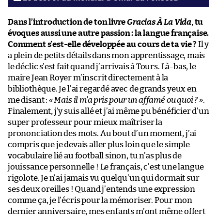
Dans l’introduction de ton livre
Gracias À La Vida
, tu
évoques aussi une autre passion : la langue française.
Comment s’est-elle développée au cours de ta vie ?
Il y
a plein de petits détails dans mon apprentissage, mais
le déclic s’est fait quand j’arrivais à Tours. Là-bas, le
maire Jean Royer m’inscrit directement à la
bibliothèque. Je l’ai regardé avec de grands yeux en
me disant :
« Mais il m’a pris pour un affamé ou quoi ? »
.
Finalement, j’y suis allé et j’ai même pu bénéficier d’un
super professeur pour mieux maîtriser la
prononciation des mots. Au bout d’un moment, j’ai
compris que je devais aller plus loin que le simple
vocabulaire lié au football sinon, tu n’as plus de
jouissance personnelle ! Le français, c’est une langue
rigolote. Je n’ai jamais vu quelqu’un qui dormait sur
ses deux oreilles ! Quand j’entends une expression
comme ça, je l’écris pour la mémoriser. Pour mon
dernier anniversaire, mes enfants m’ont même offert