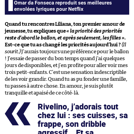
Omar da Fonseca reproduit ses meilleures
envolées lyriques pour Netflix
Quand tu rencontres Liliana, ton premier amour de
jeunesse, tu expliques que
« la priorité des priorités
reste d’abord le ballon, et après seulement, les filles »
.
Est-ce que tu as changé les priorités aujourd’hui ?
(Il
sourit.)
J’aurais toujours une préférence pour le ballon
! J’essaie de passer du bon temps quand j’ai quelques
jours de disponibles, et j’en profite pour aller voir mes
trois petit-enfants. C’est une sensation indescriptible
de les voir grandir. Quand tu as pu fonder une famille,
tu passes à autre chose. En amour, je suis plutôt
tranquille et apaisé de ce côté-là.
Rivelino, j’adorais tout
chez lui : ses cuisses, sa
frappe, son dribble
agressif… Et sa