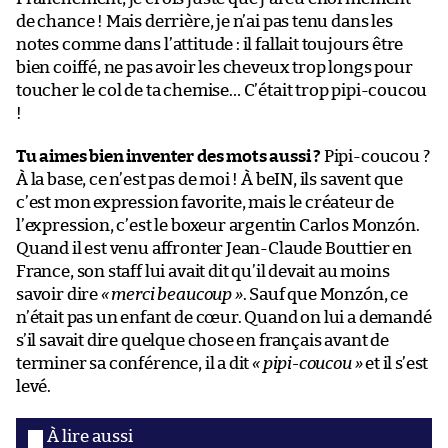
de chance ! Mais derrière, je n’ai pas tenu dans les
notes comme dans l’attitude : il fallait toujours être
bien coiffé, ne pas avoir les cheveux trop longs pour
toucher le col de ta chemise… C’était trop pipi-coucou
!
Tu aimes bien inventer des mots aussi ?
Pipi-coucou ?
À la base, ce n’est pas de moi ! À beIN, ils savent que
c’est mon expression favorite, mais le créateur de
l’expression, c’est le boxeur argentin Carlos Monzón.
Quand il est venu affronter Jean-Claude Bouttier en
France, son staff lui avait dit qu’il devait au moins
savoir dire
« merci beaucoup »
. Sauf que Monzón, ce
n’était pas un enfant de cœur. Quand on lui a demandé
s’il savait dire quelque chose en français avant de
terminer sa conférence, il a dit
« pipi-coucou »
et il s’est
levé.