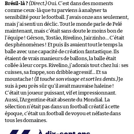
Brésil-là ?
(Direct.)
Oui. C’est dans des moments
comme ceux-là que tu parviens à analyser ta
sensibilité pour le football. J’avais onze ans seulement,
mais j’ai senti un déclic. Tout le monde parle de Pelé
maintenant, mais c’était sans doute le moins bon de
l’équipe ! Gérson, Tostão, Rivelino, Jairzinho… C’était
des phénomènes ! Et puis ils avaient tout le temps la
balle avec une capacité de création fantastique. Ils
étaient de vrais manieurs de ballons, la balle était
collée à leur corps. Rivelino, j’adorais tout chez lui : ses
cuisses, sa frappe, son dribble agressif… Et sa
moustache !
(Il touche son visage et sort les dents.)
Je
suis à peu près sûr qu’il avait mauvaise haleine !
C’était un joueur puissant, vif et impressionnant.
Aussi, l’Argentine était absente du Mondial. La
sélection n’était pas dans un football créatif à cette
époque, c’était un football de voyou et néfaste dans
tous les domaines.