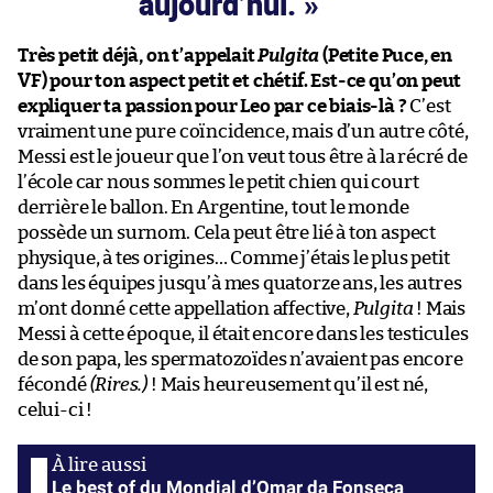
aujourd’hui.
Très petit déjà, on t’appelait
Pulgita
(Petite Puce, en
VF) pour ton aspect petit et chétif. Est-ce qu’on peut
expliquer ta passion pour Leo par ce biais-là ?
C’est
vraiment une pure coïncidence, mais d’un autre côté,
Messi est le joueur que l’on veut tous être à la récré de
l’école car nous sommes le petit chien qui court
derrière le ballon. En Argentine, tout le monde
possède un surnom. Cela peut être lié à ton aspect
physique, à tes origines… Comme j’étais le plus petit
dans les équipes jusqu’à mes quatorze ans, les autres
m’ont donné cette appellation affective,
Pulgita
! Mais
Messi à cette époque, il était encore dans les testicules
de son papa, les spermatozoïdes n’avaient pas encore
fécondé
(Rires.)
! Mais heureusement qu’il est né,
celui-ci !
Le best of du Mondial d’Omar da Fonseca