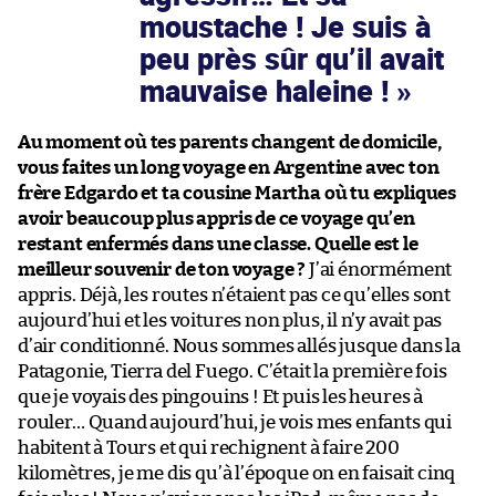
moustache ! Je suis à
peu près sûr qu’il avait
mauvaise haleine !
Au moment où tes parents changent de domicile,
vous faites un long voyage en Argentine avec ton
frère Edgardo et ta cousine Martha où tu expliques
avoir beaucoup plus appris de ce voyage qu’en
restant enfermés dans une classe. Quelle est le
meilleur souvenir de ton voyage ?
J’ai énormément
appris. Déjà, les routes n’étaient pas ce qu’elles sont
aujourd’hui et les voitures non plus, il n’y avait pas
d’air conditionné. Nous sommes allés jusque dans la
Patagonie, Tierra del Fuego. C’était la première fois
que je voyais des pingouins ! Et puis les heures à
rouler… Quand aujourd’hui, je vois mes enfants qui
habitent à Tours et qui rechignent à faire 200
kilomètres, je me dis qu’à l’époque on en faisait cinq