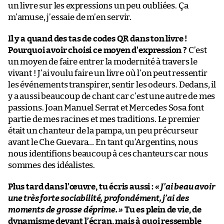
un livre sur les expressions un peu oubliées. Ça
m’amuse, j’essaie de m’en servir.
Il y a quand des tas de codes QR dans ton livre !
Pourquoi avoir choisi ce moyen d’expression ?
C’est
un moyen de faire entrer la modernité à travers le
vivant ! J’ai voulu faire un livre où l’on peut ressentir
les événements transpirer, sentir les odeurs. Dedans, il
y a aussi beaucoup de chant car c’est une autre de mes
passions. Joan Manuel Serrat et Mercedes Sosa font
partie de mes racines et mes traditions. Le premier
était un chanteur de la pampa, un peu précurseur
avant le Che Guevara… En tant qu’Argentins, nous
nous identifions beaucoup à ces chanteurs car nous
sommes des idéalistes.
Plus tard dans l’œuvre, tu écris aussi :
« J’ai beau avoir
une très forte sociabilité, profondément, j’ai des
moments de grosse déprime. »
Tu es plein de vie, de
dynamisme devant l’écran, mais à quoi ressemble