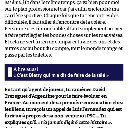
est ému.)
Et dans le même temps, ça va bien pour moi
sur le plan professionnel car j’ai enfin enclenché ma
carrière sportive. Chaque fois que tu rencontres des
difficultés, il faut aller à l’encontre de la colère.
Personne n’est intouchable, il faut simplement arriver
à faire privilégier les bonnes choses sur les mauvaises.
Et cela ne sert à rien de comparer la vie des uns et des
autres car au bout du compte, tout le monde mange et
passe par les toilettes.
« C’est Bietry qui m’a dit de faire de la télé »
En tant qu’agent de joueur, tu ramènes David
Trezeguet d’Argentine pour le faire évoluer en
France. Au moment de sa première convocation chez
les Bleus, tu reçois un appel de Luis Fernandez qui est
furieux à propos de sa non-venue au PSG… Tu
expliques qu’il
« n’a jamais digéré cette histoire »
.