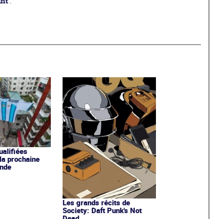
ant
.
ualifiées
 la prochaine
nde
Les grands récits de
Society: Daft Punk's Not
Dead