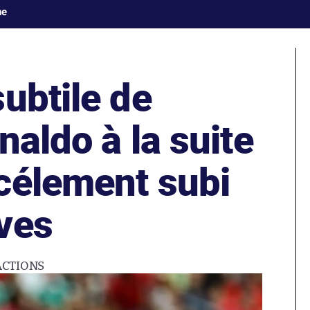
ne
ubtile de
naldo à la suite
célement subi
ves
ACTIONS