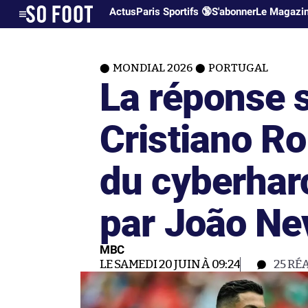
Actus
Paris Sportifs 🔞
S'abonner
Le Magazi
MONDIAL 2026
PORTUGAL
La réponse s
Cristiano Ro
du cyberhar
par João Ne
MBC
LE SAMEDI 20 JUIN À 09:24
25
RÉ