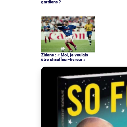
gardiens ?
Zidane : « Moi, je voulais
être chauffeur-livreur »