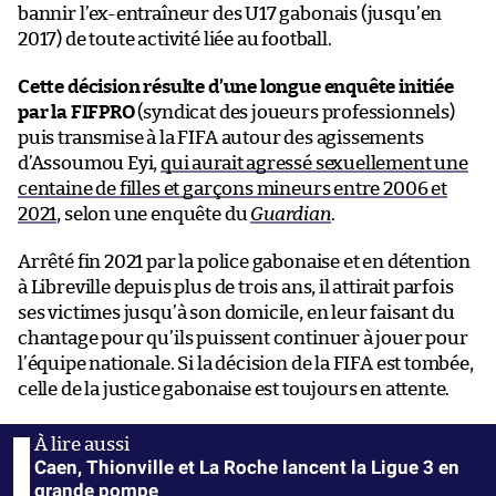
bannir l’ex-entraîneur des U17 gabonais (jusqu’en
2017) de toute activité liée au football.
Cette décision résulte d’une longue enquête initiée
par la FIFPRO
(syndicat des joueurs professionnels)
puis transmise à la FIFA autour des agissements
d’Assoumou Eyi,
qui aurait agressé sexuellement une
centaine de filles et garçons mineurs entre 2006 et
2021
, selon une enquête du
Guardian
.
Arrêté fin 2021 par la police gabonaise et en détention
à Libreville depuis plus de trois ans, il attirait parfois
ses victimes jusqu’à son domicile, en leur faisant du
chantage pour qu’ils puissent continuer à jouer pour
l’équipe nationale. Si la décision de la FIFA est tombée,
celle de la justice gabonaise est toujours en attente.
Caen, Thionville et La Roche lancent la Ligue 3 en
grande pompe