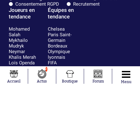
Consentement RGPD
Recrutement
Joueurs en
Équipes en
tendance
tendance
Mohamed
Chelsea
Salah
Paris Saint-
Mykhailo
Germain
Mudryk
Bordeaux
Neymar
Olympique
Khalis Merah
lyonnais
Loïs Openda
FIFA
Moussa
Real Madrid
2
Niakhaté
RC Strasbourg
Nicolás
AC Milan
Accueil
Actus
Boutique
Forum
Menu
Tagliafico
France
Pavel Šulc
RC Lens
Josh Maja
Gauthier Hein