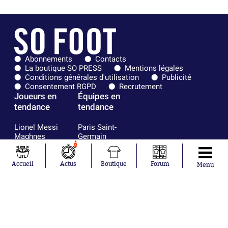
Abonnements
Contacts
La boutique SO PRESS
Mentions légales
Conditions générales d'utilisation
Publicité
Consentement RGPD
Recrutement
Joueurs en
Équipes en
tendance
tendance
Lionel Messi
Paris Saint-
Maghnes
Germain
Akliouche
Real Madrid
7
Mohamed
Olympique de
Salah
Marseille
Accueil
Actus
Boutique
Forum
Menu
Neymar
FIFA
Julián Álvarez
FC Barcelone
Ferrán Torres
Argentine
Kilian Corredor
Olympique
Franco
lyonnais
Mastantuono
AS Monaco
Orel Mangala
RC Strasbourg