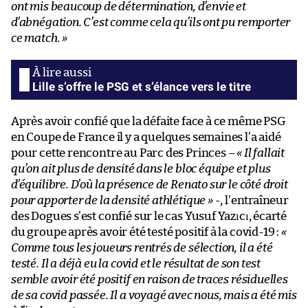
ont mis beaucoup de détermination, d’envie et
d’abnégation. C’est comme cela qu’ils ont pu remporter
ce match. »
Lille s’offre le PSG et s’élance vers le titre
Après avoir confié que la défaite face à ce même PSG
en Coupe de France il y a quelques semaines l’a aidé
pour cette rencontre au Parc des Princes –
« Il fallait
qu’on ait plus de densité dans le bloc équipe et plus
d’équilibre. D’où la présence de Renato sur le côté droit
pour apporter de la densité athlétique »
-, l’entraîneur
des Dogues s’est confié sur le cas Yusuf Yazıcı, écarté
du groupe après avoir été testé positif à la covid-19 :
«
Comme tous les joueurs rentrés de sélection, il a été
testé. Il a déjà eu la covid et le résultat de son test
semble avoir été positif en raison de traces résiduelles
de sa covid passée. Il a voyagé avec nous, mais a été mis