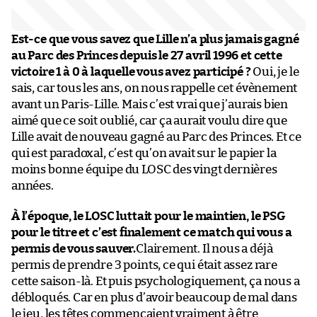
Est-ce que vous savez que Lille n’a plus jamais gagné
au Parc des Princes depuis le 27 avril 1996 et cette
victoire 1 à 0 à laquelle vous avez participé ?
Oui, je le
sais, car tous les ans, on nous rappelle cet évènement
avant un Paris-Lille. Mais c’est vrai que j’aurais bien
aimé que ce soit oublié, car ça aurait voulu dire que
Lille avait de nouveau gagné au Parc des Princes. Et ce
qui est paradoxal, c’est qu’on avait sur le papier la
moins bonne équipe du LOSC des vingt dernières
années.
À l’époque, le LOSC luttait pour le maintien, le PSG
pour le titre et c’est finalement ce match qui vous a
permis de vous sauver.
Clairement. Il nous a déjà
permis de prendre 3 points, ce qui était assez rare
cette saison-là. Et puis psychologiquement, ça nous a
débloqués. Car en plus d’avoir beaucoup de mal dans
le jeu, les têtes commençaient vraiment à être