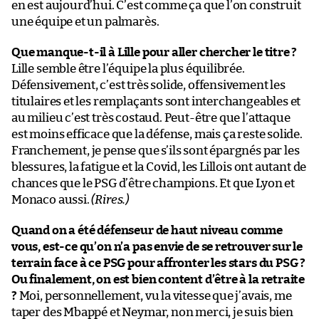
en est aujourd’hui. C’est comme ça que l’on construit
une équipe et un palmarès.
Que manque-t-il à Lille pour aller chercher le titre ?
Lille semble être l’équipe la plus équilibrée.
Défensivement, c’est très solide, offensivement les
titulaires et les remplaçants sont interchangeables et
au milieu c’est très costaud. Peut-être que l’attaque
est moins efficace que la défense, mais ça reste solide.
Franchement, je pense que s’ils sont épargnés par les
blessures, la fatigue et la Covid, les Lillois ont autant de
chances que le PSG d’être champions. Et que Lyon et
Monaco aussi.
(Rires.)
Quand on a été défenseur de haut niveau comme
vous, est-ce qu’on n’a pas envie de se retrouver sur le
terrain face à ce PSG pour affronter les stars du PSG ?
Ou finalement, on est bien content d’être à la retraite
?
Moi, personnellement, vu la vitesse que j’avais, me
taper des Mbappé et Neymar, non merci, je suis bien