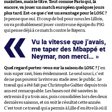
maintien, mais le titre. Tout comme Paris qui, là
encore, va jouer un match européen quelques jours
plus tard. Est-ce que c’est un avantage pour le LOSC ?
Je pense que oui. Et coup de bol pour nous les Lillois,
on va probablement jouer contre une équipe du PSG
qui pense déjà à ce match contre le Bayern.
Vu la vitesse que j’avais,
me taper des Mbappé et
Neymar, non merci…
Quel regard portez-vous sur la saison du LOSC ?
J’en
suis super ravi, bien évidemment. Le seul souci, c’est
de ne pas pouvoir la vivre au stade avec le public. Le
travail qui a été fait par Christophe Galtier depuis trois
ans est remarquable. Les bases ont été sauvées in
extremis il y a trois ans, puis consolidées lors des deux
dernières saisons, et on voit le résultat cette année.
C’est tout ce travail qui a permis à Lille d’en être là où il