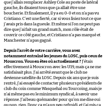
que j’allais remplacer Ashley Cole au poste de latéral
gauche, ils disaient tous que ça allait être une
boucherie. Et finalement, il y a eu 0-0 et on n’a pas vu
Cristiano. C’est une fierté, car si vous lisiez tout ce que
j’avais pris dans la gueule. Et même si l’on ne peut pas
dire que j’ai fait un grand match, mon rôle était de
couvrir ce côté gauche, et Cristiano n’a pas marqué et
Manchester n’a pas gagné.
Depuis l’arrêt de votre carrière, vous avez
notamment entraîné les jeunes du LOSC, puis ceux de
Mouscron. Vous en êtes où actuellement ?
J’étais
effectivement à Mouscron avec les U19, mais ça ne me
satisfaisait plus. J’ai arrêté avant que le club ne
devienne satellite du LOSC. Depuis six ans que je suis
rentré, j’ai essayé de contacter plusieurs présidents de
club du coin comme Wasquehal ou Tourcoing, mais je
n’ai même pas eu le minimum syndical, à savoir une
réponse. J’ai beau quémander pour qu’on me dise oui
ou non, rien. Donc ça m’a un peu refroidi, et j’ai mis ça