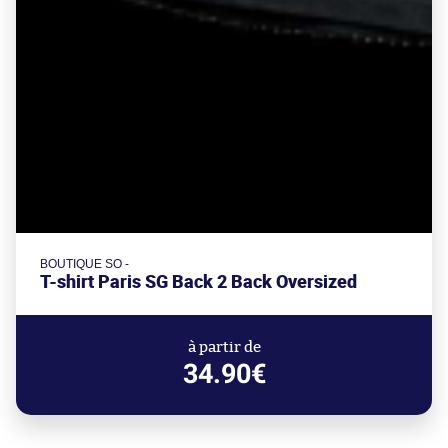
BOUTIQUE SO -
T-shirt Paris SG Back 2 Back Oversized
à partir de
34.90€