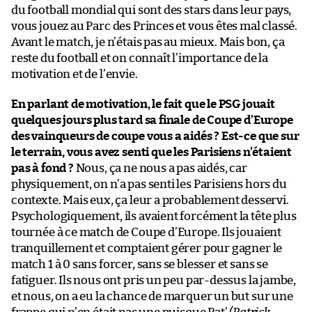
du football mondial qui sont des stars dans leur pays,
vous jouez au Parc des Princes et vous êtes mal classé.
Avant le match, je n’étais pas au mieux. Mais bon, ça
reste du football et on connaît l’importance de la
motivation et de l’envie.
En parlant de motivation, le fait que le PSG jouait
quelques jours plus tard sa finale de Coupe d’Europe
des vainqueurs de coupe vous a aidés ? Est-ce que sur
le terrain, vous avez senti que les Parisiens n’étaient
pas à fond ?
Nous, ça ne nous a pas aidés, car
physiquement, on n’a pas senti les Parisiens hors du
contexte. Mais eux, ça leur a probablement desservi.
Psychologiquement, ils avaient forcément la tête plus
tournée à ce match de Coupe d’Europe. Ils jouaient
tranquillement et comptaient gérer pour gagner le
match 1 à 0 sans forcer, sans se blesser et sans se
fatiguer. Ils nous ont pris un peu par-dessus la jambe,
et nous, on a eu la chance de marquer un but sur une