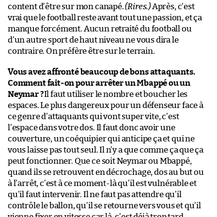
content d’être sur mon canapé.
(Rires.)
Après, c’est
vrai que le football reste avant tout une passion, et ça
manque forcément. Aucun retraité du football ou
d’un autre sport de haut niveau ne vous dira le
contraire. On préfère être sur le terrain.
Vous avez affronté beaucoup de bons attaquants.
Comment fait-on pour arrêter un Mbappé ou un
Neymar ?
Il faut utiliser le nombre et boucher les
espaces. Le plus dangereux pour un défenseur face à
ce genre d’attaquants qui vont super vite, c’est
l’espace dans votre dos. Il faut donc avoir une
couverture, un coéquipier qui anticipe ça et qui ne
vous laisse pas tout seul. Il n’y a que comme ça que ça
peut fonctionner. Que ce soit Neymar ou Mbappé,
quand ils se retrouvent en décrochage, dos au but ou
à l’arrêt, c’est à ce moment-là qu’il est vulnérable et
qu’il faut intervenir. Il ne faut pas attendre qu’il
contrôle le ballon, qu’il se retourne vers vous et qu’il
vienne fixer en vitesse car là, c’est déjà trop tard.