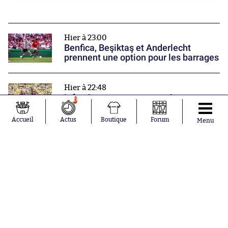
Hier à 23:00
Benfica, Beşiktaş et Anderlecht
prennent une option pour les barrages
Hier à 22:48
Infantino a encore un soutien
0
Accueil
Actus
Boutique
Forum
Menu
Hier à 22:00
Monaco poursuit sa prépa par une
victoire
Nos partenaires