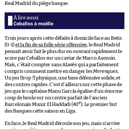
Real Madrid du piège basque.
Ceballos à moëlle
Trois jours après cette défaite à domicile face au Betis
(0-1)
et la fin de sa folle série offensive
, le Real Madrid
pensait avoir fait le plus dur en ouvrant rapidement le
score par Ceballos sur un caviar de Marco Asensio.
Mais, c’était compter sans Alavés qui a parfaitement
compris comment mettre en danger les
Merengues
.
Un jeu (trop ?) physique, une base défensive solide, et
des contres rapides. C’est d’ailleurs sur cette phase de
jeu que le capitaine Manu García égalise d’un énorme
coup de boule sur un centre parfait de l’ancien
e
Barcelonais Munir El Haddadi (40
). Le premier but
des Basques cette saison en Liga.
En face, le Real Madrid déroule son jeu, mais n’arrive