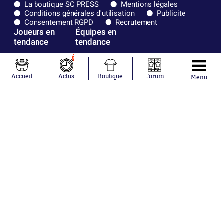
La boutique SO PRESS
Mentions légales
Conditions générales d'utilisation
Publicité
Consentement RGPD
Recrutement
Joueurs en
Équipes en
tendance
tendance
7
Lionel Messi
Paris Saint-
Maghnes
Germain
Accueil
Actus
Boutique
Forum
Menu
Akliouche
Real Madrid
Mohamed
Olympique de
Salah
Marseille
Neymar
FIFA
Julián Álvarez
FC Barcelone
Ferrán Torres
Argentine
Kilian Corredor
Olympique
Franco
lyonnais
Mastantuono
AS Monaco
Orel Mangala
RC Strasbourg
Rio Mavuba
Trabzonspor