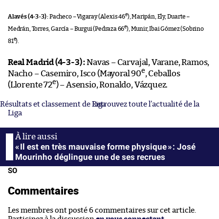
e
Alavés (4-3-3) :
Pacheco – Vigaray (Alexis 46
), Maripán, Ely, Duarte –
e
Medrán, Torres, García – Burgui (Pedraza 66
), Munir, Ibai Gómez (Sobrino
e
81
).
Real Madrid (4-3-3) :
Navas – Carvajal, Varane, Ramos,
e
Nacho – Casemiro, Isco (Mayoral 90
, Ceballos
e
(Llorente 72
) – Asensio, Ronaldo, Vázquez.
Résultats et classement de Liga
Retrouvez toute l’actualité de la
Liga
« Il est en très mauvaise forme physique » : José
Mourinho déglingue une de ses recrues
SO
Commentaires
Les membres ont posté 6 commentaires sur cet article.