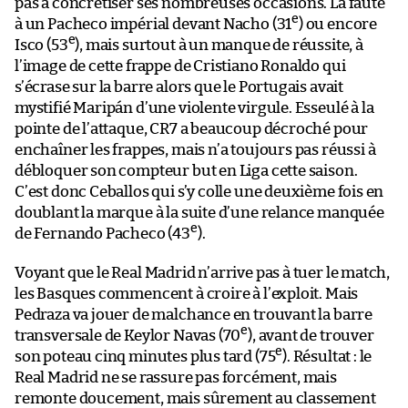
pas à concrétiser ses nombreuses occasions. La faute
e
à un Pacheco impérial devant Nacho (31
) ou encore
e
Isco (53
), mais surtout à un manque de réussite, à
l’image de cette frappe de Cristiano Ronaldo qui
s’écrase sur la barre alors que le Portugais avait
mystifié Maripán d’une violente virgule. Esseulé à la
pointe de l’attaque, CR7 a beaucoup décroché pour
enchaîner les frappes, mais n’a toujours pas réussi à
débloquer son compteur but en Liga cette saison.
C’est donc Ceballos qui s’y colle une deuxième fois en
doublant la marque à la suite d’une relance manquée
e
de Fernando Pacheco (43
).
Voyant que le Real Madrid n’arrive pas à tuer le match,
les Basques commencent à croire à l’exploit. Mais
Pedraza va jouer de malchance en trouvant la barre
e
transversale de Keylor Navas (70
), avant de trouver
e
son poteau cinq minutes plus tard (75
). Résultat : le
Real Madrid ne se rassure pas forcément, mais
remonte doucement, mais sûrement au classement