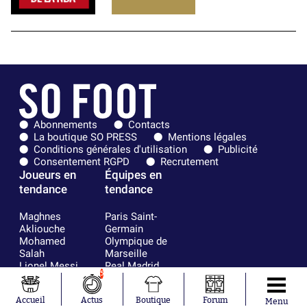
Abonnements
Contacts
La boutique SO PRESS
Mentions légales
Conditions générales d'utilisation
Publicité
Consentement RGPD
Recrutement
Joueurs en
Équipes en
tendance
tendance
Maghnes
Paris Saint-
Akliouche
Germain
Mohamed
Olympique de
Salah
Marseille
Lionel Messi
Real Madrid
5
Ferrán Torres
FIFA
Kilian Corredor
Olympique
Accueil
Actus
Boutique
Forum
Franco
lyonnais
Menu