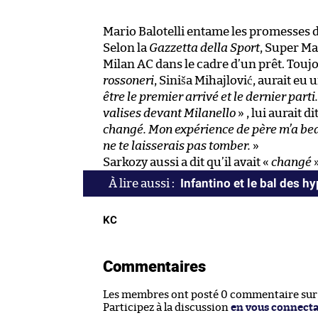
Mario Balotelli entame les promesses
Selon la
Gazzetta della Sport
, Super Ma
Milan AC dans le cadre d’un prêt. Toujou
rossoneri
, Siniša Mihajlović, aurait eu 
être le premier arrivé et le dernier part
valises devant Milanello
» , lui aurait d
changé. Mon expérience de père m’a bea
ne te laisserais pas tomber.
»
Sarkozy aussi a dit qu’il avait «
changé
»
Infantino et le bal des h
KC
Commentaires
Les membres ont posté 0 commentaire sur c
Participez à la discussion
en vous connect