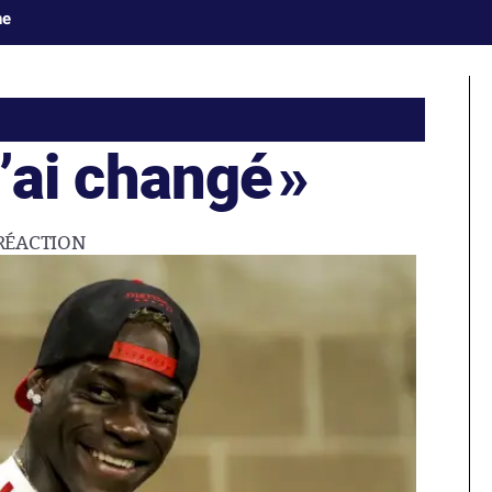
ne
’ai changé
»
RÉACTION