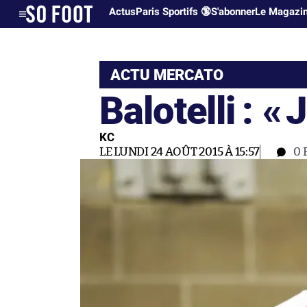
Actus
Paris Sportifs 🔞
S'abonner
Le Magazi
ACTU MERCATO
Balotelli : «
J
KC
LE LUNDI 24 AOÛT 2015 À 15:57
0