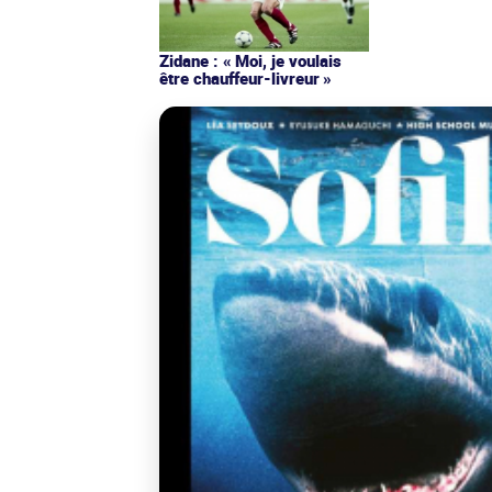
Zidane : « Moi, je voulais
être chauffeur-livreur »