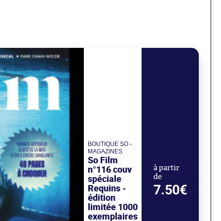
BOUTIQUE SO -
MAGAZINES
So Film
n°116 couv
à partir
de
spéciale
7.50€
Requins -
édition
limitée 1000
exemplaires