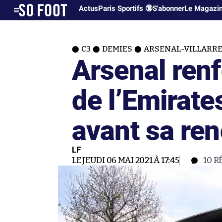
Actus
Paris Sportifs 🔞
S'abonner
Le Magazi
C3
DEMIES
ARSENAL-VILLARR
Arsenal renf
de l’Emirat
avant sa ren
LF
LE JEUDI 06 MAI 2021 À 17:45
10
R