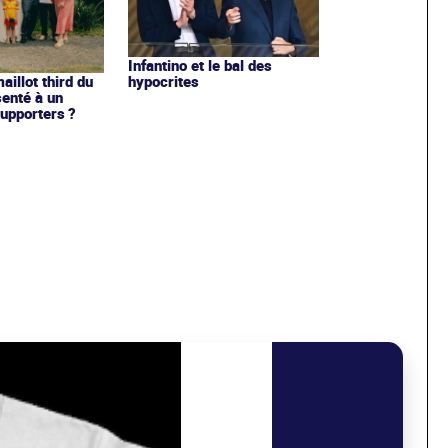
Infantino et le bal des
hypocrites
illot third du
enté à un
upporters ?