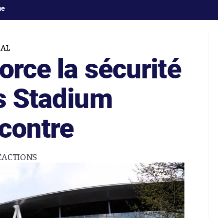
ne
EAL
orce la sécurité
es Stadium
contre
ÉACTIONS