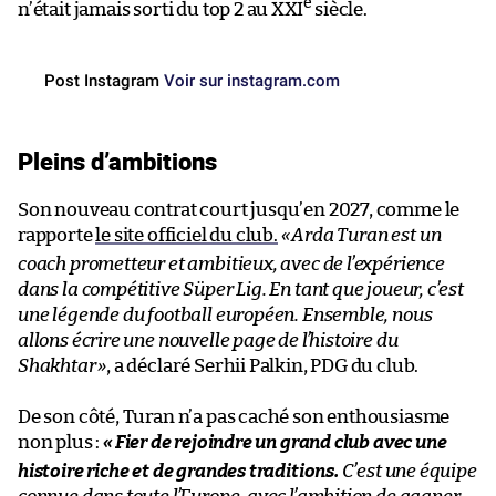
e
n’était jamais sorti du top 2 au XXI
siècle.
Post Instagram
Voir sur instagram.com
Pleins d’ambitions
Son nouveau contrat court jusqu’en 2027, comme le
rapporte
le site officiel du club.
«
Arda Turan est un
coach prometteur et ambitieux, avec de l’expérience
dans la compétitive Süper Lig. En tant que joueur, c’est
une légende du football européen. Ensemble, nous
allons écrire une nouvelle page de l’histoire du
Shakhtar
»
, a déclaré Serhii Palkin, PDG du club.
De son côté, Turan n’a pas caché son enthousiasme
non plus :
«
Fier de rejoindre un grand club avec une
histoire riche et de grandes traditions.
C’est une équipe