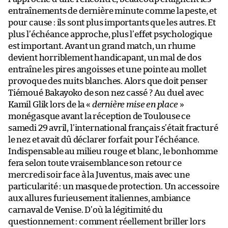
entraînements de dernière minute comme la peste, et
pour cause : ils sont plus importants que les autres. Et
plus l’échéance approche, plus l’effet psychologique
est important. Avant un grand match, un rhume
devient horriblement handicapant, un mal de dos
entraîne les pires angoisses et une pointe au mollet
provoque des nuits blanches. Alors que doit penser
Tiémoué Bakayoko de son nez cassé ? Au duel avec
Kamil Glik lors de la «
dernière mise en place
»
monégasque avant la réception de Toulouse ce
samedi 29 avril, l’international français s’était fracturé
le nez et avait dû déclarer forfait pour l’échéance.
Indispensable au milieu rouge et blanc, le bonhomme
fera selon toute vraisemblance son retour ce
mercredi soir face à la Juventus, mais avec une
particularité : un masque de protection. Un accessoire
aux allures furieusement italiennes, ambiance
carnaval de Venise. D’où la légitimité du
questionnement : comment réellement briller lors