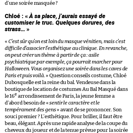
d’une soirée masquée ?
Chloé : «
À sa place, j’aurais essayé de
customiser le truc. Quelques dorures, des
strass…
»
«
C’est sûr qu’on est loin du masque vénitien, mais c’est
difficile d’associer l’esthétique au clinique. En revanche,
on peut créer un thème à partir de ça : asile
psychiatrique par exemple, ça pourrait marcher pour
Halloween. Vous organisez une soirée dans les caves de
Paris et puis voilà.
» Question conseils costume, Chloé
Dubosquelle est la reine du bal. Vendeuse dans la
boutique de location de costumes Au Bal Masqué dans
e
le 16
arrondissement de Paris, la jeune femme a
d’abord besoin de «
sentir le caractère et le
tempérament des gens
» avant de se prononcer. Son
souci premier ? L’esthétique. Pour briller, il faut être
beau, élégant. Après une rapide analyse de la coupe du
cheveux du joueur et de la tenue prévue pour la soirée