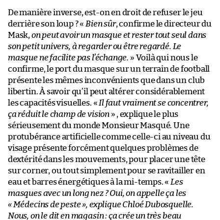
De manière inverse, est-on en droit de refuser le jeu
derrière son loup ? «
Bien sûr
, confirme le directeur du
Mask,
on peut avoir un masque et rester tout seul dans
son petit univers, à regarder ou être regardé. Le
masque ne facilite pas l’échange.
» Voilà qui nous le
confirme, le port du masque sur un terrain de football
présente les mêmes inconvénients que dans un club
libertin. À savoir qu’il peut altérer considérablement
les capacités visuelles. «
Il faut vraiment se concentrer,
ça réduit le champ de vision
» , explique le plus
sérieusement du monde Monsieur Masqué. Une
protubérance artificielle comme celle-ci au niveau du
visage présente forcément quelques problèmes de
dextérité dans les mouvements, pour placer une tête
sur corner, ou tout simplement pour se ravitailler en
eau et barres énergétiques à la mi-temps. «
Les
masques avec un long nez ? Oui, on appelle ça les
« Médecins de peste », explique Chloé Dubosquelle.
Nous, on le dit en magasin : ça crée un très beau