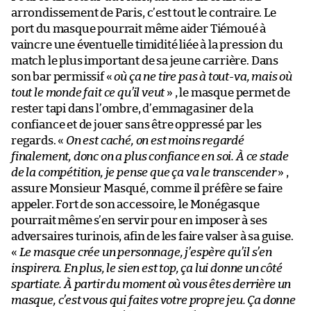
arrondissement de Paris, c’est tout le contraire. Le
port du masque pourrait même aider Tiémoué à
vaincre une éventuelle timidité liée à la pression du
match le plus important de sa jeune carrière. Dans
son bar permissif «
où ça ne tire pas à tout-va, mais où
tout le monde fait ce qu’il veut
» , le masque permet de
rester tapi dans l’ombre, d’emmagasiner de la
confiance et de jouer sans être oppressé par les
regards. «
On est caché, on est moins regardé
finalement, donc on a plus confiance en soi. À ce stade
de la compétition, je pense que ça va le transcender
» ,
assure Monsieur Masqué, comme il préfère se faire
appeler. Fort de son accessoire, le Monégasque
pourrait même s’en servir pour en imposer à ses
adversaires turinois, afin de les faire valser à sa guise.
«
Le masque crée un personnage, j’espère qu’il s’en
inspirera. En plus, le sien est top, ça lui donne un côté
spartiate. À partir du moment où vous êtes derrière un
masque, c’est vous qui faites votre propre jeu. Ça donne