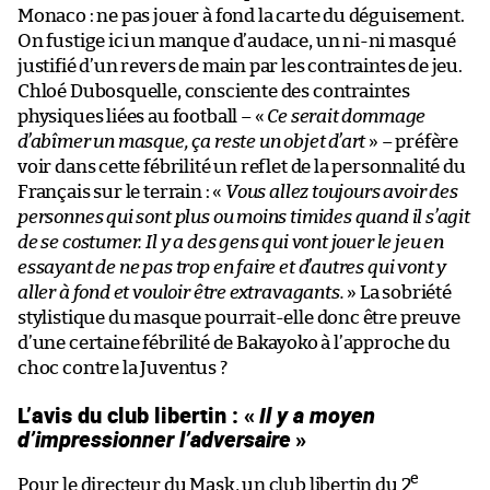
Monaco : ne pas jouer à fond la carte du déguisement.
On fustige ici un manque d’audace, un ni-ni masqué
justifié d’un revers de main par les contraintes de jeu.
Chloé Dubosquelle, consciente des contraintes
physiques liées au football – «
Ce serait dommage
d’abîmer un masque, ça reste un objet d’art
» – préfère
voir dans cette fébrilité un reflet de la personnalité du
Français sur le terrain : «
Vous allez toujours avoir des
personnes qui sont plus ou moins timides quand il s’agit
de se costumer. Il y a des gens qui vont jouer le jeu en
essayant de ne pas trop en faire et d’autres qui vont y
aller à fond et vouloir être extravagants.
» La sobriété
stylistique du masque pourrait-elle donc être preuve
d’une certaine fébrilité de Bakayoko à l’approche du
choc contre la Juventus ?
L’avis du club libertin : «
Il y a moyen
d’impressionner l’adversaire
»
e
Pour le directeur du Mask, un club libertin du 2