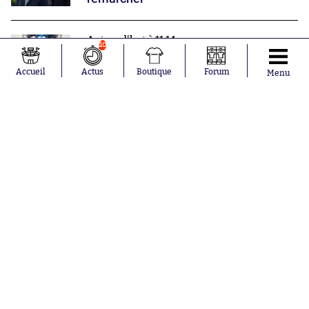
Aujourd'hui à 11:14
10
Un autre allié d'Infantino retourne sa
veste
Accueil
Actus
Boutique
Forum
Menu
Nos partenaires
Abonnements
Contacts