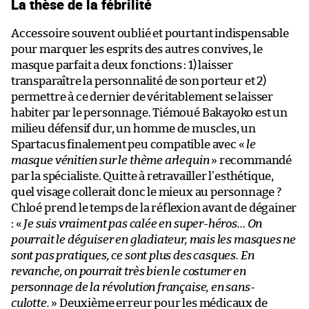
La thèse de la fébrilité
Accessoire souvent oublié et pourtant indispensable
pour marquer les esprits des autres convives, le
masque parfait a deux fonctions : 1) laisser
transparaître la personnalité de son porteur et 2)
permettre à ce dernier de véritablement se laisser
habiter par le personnage. Tiémoué Bakayoko est un
milieu défensif dur, un homme de muscles, un
Spartacus finalement peu compatible avec «
le
masque vénitien sur le thème arlequin
» recommandé
par la spécialiste. Quitte à retravailler l’esthétique,
quel visage collerait donc le mieux au personnage ?
Chloé prend le temps de la réflexion avant de dégainer
: «
Je suis vraiment pas calée en super-héros… On
pourrait le déguiser en gladiateur, mais les masques ne
sont pas pratiques, ce sont plus des casques. En
revanche, on pourrait très bien le costumer en
personnage de la révolution française, en sans-
culotte.
» Deuxième erreur pour les médicaux de