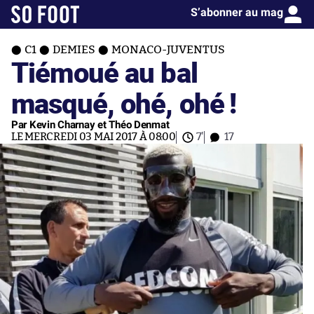
S’abonner au mag
C1
DEMIES
MONACO-JUVENTUS
Tiémoué au bal
masqué, ohé, ohé !
Par Kevin Charnay et Théo Denmat
LE MERCREDI 03 MAI 2017 À 08:00
7'
17