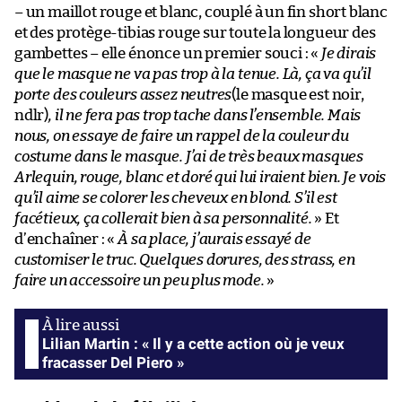
– un maillot rouge et blanc, couplé à un fin short blanc
et des protège-tibias rouge sur toute la longueur des
gambettes – elle énonce un premier souci : «
Je dirais
que le masque ne va pas trop à la tenue. Là, ça va qu’il
porte des couleurs assez neutres
(le masque est noir,
ndlr)
, il ne fera pas trop tache dans l’ensemble. Mais
nous, on essaye de faire un rappel de la couleur du
costume dans le masque. J’ai de très beaux masques
Arlequin, rouge, blanc et doré qui lui iraient bien. Je vois
qu’il aime se colorer les cheveux en blond. S’il est
facétieux, ça collerait bien à sa personnalité.
» Et
d’enchaîner : «
À sa place, j’aurais essayé de
customiser le truc. Quelques dorures, des strass, en
faire un accessoire un peu plus mode.
»
Lilian Martin : « Il y a cette action où je veux
fracasser Del Piero »