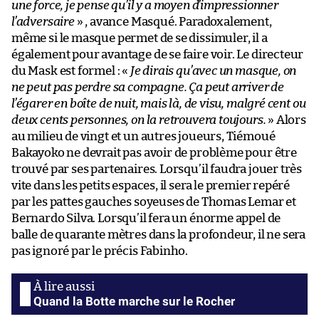
une force, je pense qu’il y a moyen d’impressionner
l’adversaire
» , avance Masqué. Paradoxalement,
même si le masque permet de se dissimuler, il a
également pour avantage de se faire voir. Le directeur
du Mask est formel : «
Je dirais qu’avec un masque, on
ne peut pas perdre sa compagne. Ça peut arriver de
l’égarer en boîte de nuit, mais là, de visu, malgré cent ou
deux cents personnes, on la retrouvera toujours.
» Alors
au milieu de vingt et un autres joueurs, Tiémoué
Bakayoko ne devrait pas avoir de problème pour être
trouvé par ses partenaires. Lorsqu’il faudra jouer très
vite dans les petits espaces, il sera le premier repéré
par les pattes gauches soyeuses de Thomas Lemar et
Bernardo Silva. Lorsqu’il fera un énorme appel de
balle de quarante mètres dans la profondeur, il ne sera
pas ignoré par le précis Fabinho.
Quand la Botte marche sur le Rocher