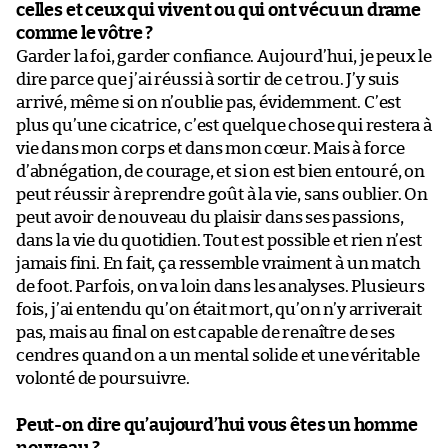
celles et ceux qui vivent ou qui ont vécu un drame
comme le vôtre ?
Garder la foi, garder confiance. Aujourd’hui, je peux le
dire parce que j’ai réussi à sortir de ce trou. J’y suis
arrivé, même si on n’oublie pas, évidemment. C’est
plus qu’une cicatrice, c’est quelque chose qui restera à
vie dans mon corps et dans mon cœur. Mais à force
d’abnégation, de courage, et si on est bien entouré, on
peut réussir à reprendre goût à la vie, sans oublier. On
peut avoir de nouveau du plaisir dans ses passions,
dans la vie du quotidien. Tout est possible et rien n’est
jamais fini. En fait, ça ressemble vraiment à un match
de foot. Parfois, on va loin dans les analyses. Plusieurs
fois, j’ai entendu qu’on était mort, qu’on n’y arriverait
pas, mais au final on est capable de renaître de ses
cendres quand on a un mental solide et une véritable
volonté de poursuivre.
Peut-on dire qu’aujourd’hui vous êtes un homme