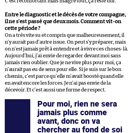
C’est réconfortant mais malgré tout, ça reste dur.
Entre le diagnostic et le décès de votre compagne,
il ne s’est passé que deux mois. Comment vit-on
cette période ?
On a très vite su et compris que malheureusement, il
n’y aurait pas d’autre issue. On peut s’y préparer, mais
on n’est jamais prêt à entendre et à vivre ces choses-là.
Aujourd’hui, j’ai envie de regarder devant moi sans
jamais rien oublier. Que je ne vive plus pour moi, ça
n’aurait pas eu de sens pour elle. Si je suis sur le bon
chemin, c’est parce qu’elle m’avait boosté quand elle
en avait encore les forces. Je n’ai pas envie de la
décevoir. Et c’est aussi une forme de respect.
Pour moi, rien ne sera
jamais plus comme
avant, donc on va
chercher au fond de soi