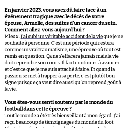
En janvier 2023, vous avez dû faire face à un
événement tragique avec le décès de votre
épouse, Armelle, des suites d’un cancer du sein.
Comment allez-vous aujourd’hui ?
Mieux.
J’ai subi un véritable accident de la vie
que je ne
souhaite à personne. C’est une période qui restera
comme un vrai traumatisme, une épreuve où tout est
remis en question. Ça ne s’effacera jamais mais la vie
doit reprendre son cours. Il faut continuer à avancer
et c’est ce que je me suis attaché à faire. Et quand la
passion se met à frapper à sa porte, c’est plutôt bon
signe puisque ça veut dire aussi qu’on reprend goût à
la vie.
Vous êtes-vous senti soutenu par le monde du
football dans cette épreuve ?
Tout le monde a été très bienveillant à mon égard. J’ai
reçu beaucoup de témoignages du monde du foot.