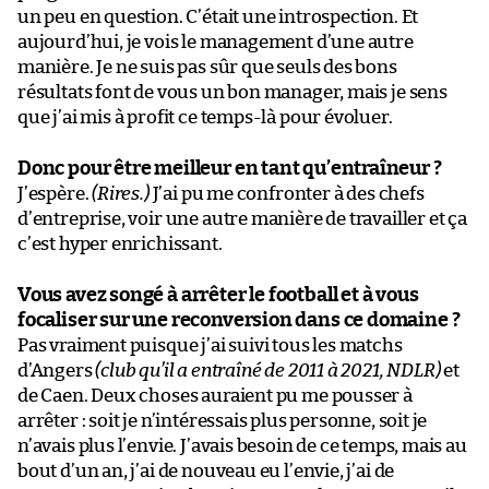
un peu en question. C’était une introspection. Et
aujourd’hui, je vois le management d’une autre
manière. Je ne suis pas sûr que seuls des bons
résultats font de vous un bon manager, mais je sens
que j’ai mis à profit ce temps-là pour évoluer.
Donc pour être meilleur en tant qu’entraîneur ?
J’espère.
(Rires.)
J’ai pu me confronter à des chefs
d’entreprise, voir une autre manière de travailler et ça
c’est hyper enrichissant.
Vous avez songé à arrêter le football et à vous
focaliser sur une reconversion dans ce domaine ?
Pas vraiment puisque j’ai suivi tous les matchs
d’Angers
(club qu’il a entraîné de 2011 à 2021, NDLR)
et
de Caen. Deux choses auraient pu me pousser à
arrêter : soit je n’intéressais plus personne, soit je
n’avais plus l’envie. J’avais besoin de ce temps, mais au
bout d’un an, j’ai de nouveau eu l’envie, j’ai de