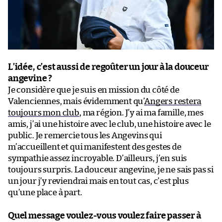
L’idée, c’est aussi de regoûter un jour à la douceur
angevine ?
Je considère que je suis en mission du côté de
Valenciennes, mais évidemment qu’
Angers restera
toujours mon club
, ma région. J’y ai ma famille, mes
amis, j’ai une histoire avec le club, une histoire avec le
public. Je remercie tous les Angevins qui
m’accueillent et qui manifestent des gestes de
sympathie assez incroyable. D’ailleurs, j’en suis
toujours surpris. La douceur angevine, je ne sais pas si
un jour j’y reviendrai mais en tout cas, c’est plus
qu’une place à part.
Quel message voulez-vous voulez faire passer à