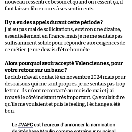
nouveau ressenti ce besoin et quand on ressent ça, il
faut laisser libre cours à ses sentiments.
Il y a eu des appels durant cette période ?
J’ai eu pas mal de sollicitations, environ une dizaine,
essentiellement en France, mais je ne me sentais pas
suffisamment solide pour répondre aux exigences de
ce métier. Je me devais d’être honnête.
Alors pourquoi avoir accepté Valenciennes, pour
votre retour sur un banc ?
Le club m’avait contacté en novembre 2024 mais pour
des raisons qui me sont propres, je ne sentais pas trop
le truc. Ils m’ont recontacté au mois de mai et j’ai
trouvé le côté insistant très important. Ça voulait dire
qu’ils me voulaient et puis le feeling, l’échange a été
bon.
Le
#VAFC
est heureux d’annoncer la nomination
de Stéphane Moulin comme entraîneur principal.