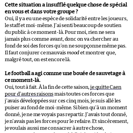
Cette situation a insufflé quelque chose de spécial
en vous et dans votre groupe ?
Oui, il y a eu une espèce de solidarité entre les joueurs,
le staff et moi-même. J’ai senti beaucoup de soutien
du public à ce moment-là. Pour moi, rien ne sera
jamais plus comme avant, donc on va chercher au
fond de soi des forces qu’on ne soupçonne même pas.
Il faut conjurer ce mauvais
mood
et montrer que,
malgré tout, on est encore là.
Le football a agi comme une bouée de sauvetage à
ce moment-là.
Oui, tout à fait. À la fin de cette saison,
je quitte Caen
pour d’autres raisons
mais toutes ces forces que
j’avais développées sur ces cinq mois, je suis allé les
puiser au fond de moi-même. Si bien qu’à un moment
donné, je ne me voyais pas repartir. J’avais tout donné,
je n’avais pas les forces pour le refaire. Et sincèrement,
je voulais aussi me consacrer à autre chose,