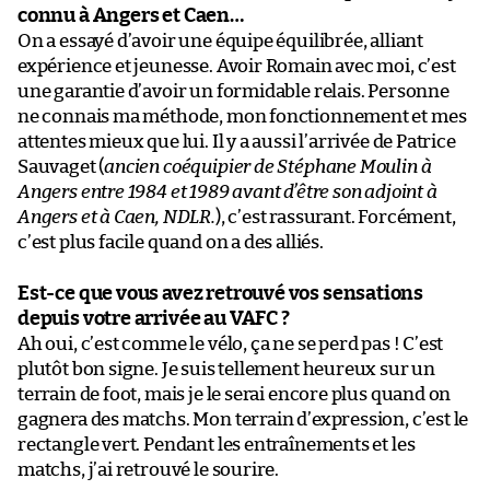
connu à Angers et Caen…
On a essayé d’avoir une équipe équilibrée, alliant
expérience et jeunesse. Avoir Romain avec moi, c’est
une garantie d’avoir un formidable relais. Personne
ne connais ma méthode, mon fonctionnement et mes
attentes mieux que lui. Il y a aussi l’arrivée de Patrice
Sauvaget (
ancien coéquipier de Stéphane Moulin à
Angers entre 1984 et 1989 avant d’être son adjoint à
Angers et à Caen, NDLR.
), c’est rassurant. Forcément,
c’est plus facile quand on a des alliés.
Est-ce que vous avez retrouvé vos sensations
depuis votre arrivée au VAFC ?
Ah oui, c’est comme le vélo, ça ne se perd pas ! C’est
plutôt bon signe. Je suis tellement heureux sur un
terrain de foot, mais je le serai encore plus quand on
gagnera des matchs. Mon terrain d’expression, c’est le
rectangle vert. Pendant les entraînements et les
matchs, j’ai retrouvé le sourire.