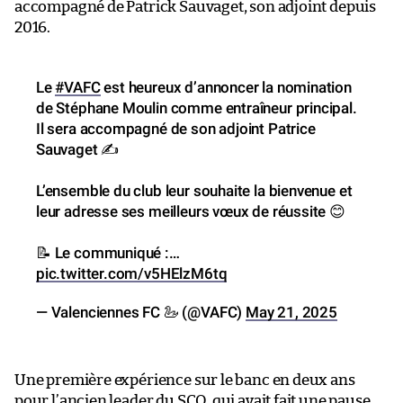
accompagné de Patrick Sauvaget, son adjoint depuis
2016.
Le
#VAFC
est heureux d’annoncer la nomination
de Stéphane Moulin comme entraîneur principal.
Il sera accompagné de son adjoint Patrice
Sauvaget ✍️
L’ensemble du club leur souhaite la bienvenue et
leur adresse ses meilleurs vœux de réussite 😊
📝 Le communiqué :…
pic.twitter.com/v5HElzM6tq
— Valenciennes FC 🦢 (@VAFC)
May 21, 2025
Une première expérience sur le banc en deux ans
pour
l’ancien leader du SCO
, qui avait fait une pause