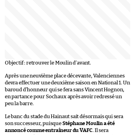
Objectif : retrouver le Moulin d’avant.
Après une neuvième place décevante, Valenciennes
devra effectuer une deuxième saison en National 1. Un
baroud d’honneur qui se fera sans Vincent Hognon,
en partance pour Sochaux après avoir redressé un
peu la barre.
Le banc du stade du Hainaut sait désormais qui sera
son successeur, puisque
Stéphane Moulin a été
annoncé comme entraîneur du VAFC
. Il sera