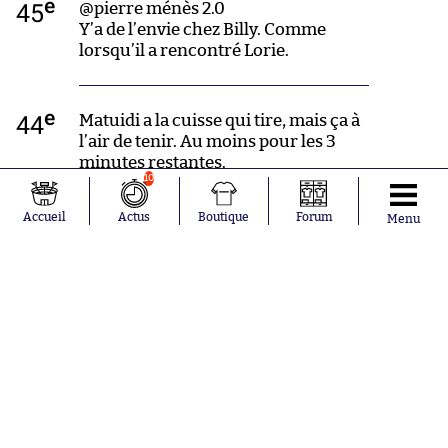
e
45
@pierre ménès 2.0
Y’a de l’envie chez Billy. Comme
lorsqu’il a rencontré Lorie.
e
44
Matuidi a la cuisse qui tire, mais ça à
l’air de tenir. Au moins pour les 3
minutes restantes.
10
Accueil
Actus
Boutique
Forum
Menu
e
42
Ndoyeeeeeeeee !!!!! Sur un superbe
centre Mangani, Cheikh remet dans
l’axe et voit l’ensemble des Parisiens
se prendre les pieds dans le tapis. Il
suffisait d’un pied pour reprendre !