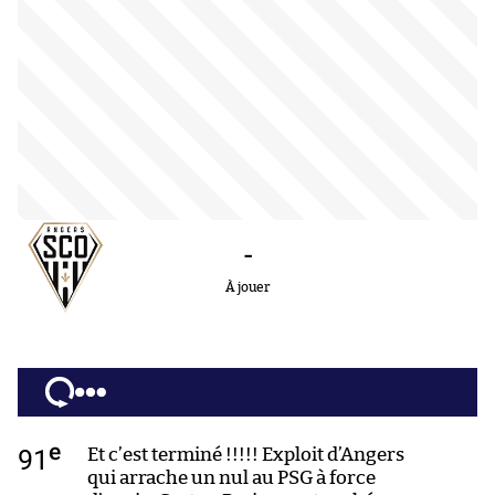
-
À jouer
e
91
Et c’est terminé !!!!! Exploit d’Angers
qui arrache un nul au PSG à force