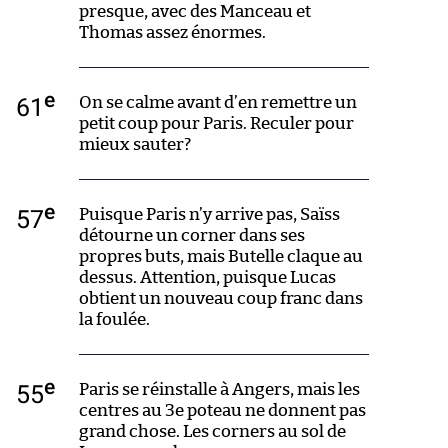
presque, avec des Manceau et
Thomas assez énormes.
e
61
On se calme avant d’en remettre un
petit coup pour Paris. Reculer pour
mieux sauter?
e
57
Puisque Paris n’y arrive pas, Saïss
détourne un corner dans ses
propres buts, mais Butelle claque au
dessus. Attention, puisque Lucas
obtient un nouveau coup franc dans
la foulée.
e
55
Paris se réinstalle à Angers, mais les
centres au 3e poteau ne donnent pas
grand chose. Les corners au sol de