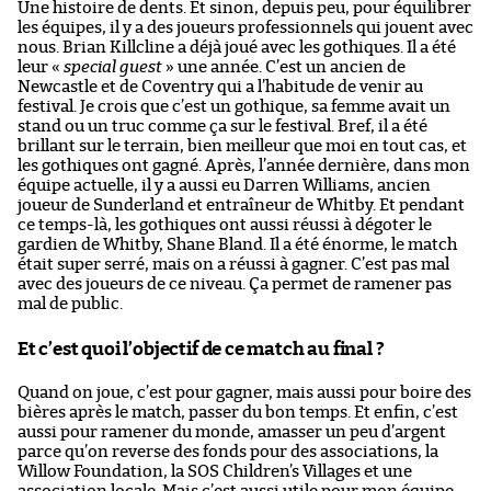
Une histoire de dents. Et sinon, depuis peu, pour équilibrer
les équipes, il y a des joueurs professionnels qui jouent avec
nous. Brian Killcline a déjà joué avec les gothiques. Il a été
leur «
special guest
» une année. C’est un ancien de
Newcastle et de Coventry qui a l’habitude de venir au
festival. Je crois que c’est un gothique, sa femme avait un
stand ou un truc comme ça sur le festival. Bref, il a été
brillant sur le terrain, bien meilleur que moi en tout cas, et
les gothiques ont gagné. Après, l’année dernière, dans mon
équipe actuelle, il y a aussi eu Darren Williams, ancien
joueur de Sunderland et entraîneur de Whitby. Et pendant
ce temps-là, les gothiques ont aussi réussi à dégoter le
gardien de Whitby, Shane Bland. Il a été énorme, le match
était super serré, mais on a réussi à gagner. C’est pas mal
avec des joueurs de ce niveau. Ça permet de ramener pas
mal de public.
Et c’est quoi l’objectif de ce match au final ?
Quand on joue, c’est pour gagner, mais aussi pour boire des
bières après le match, passer du bon temps. Et enfin, c’est
aussi pour ramener du monde, amasser un peu d’argent
parce qu’on reverse des fonds pour des associations, la
Willow Foundation, la SOS Children’s Villages et une