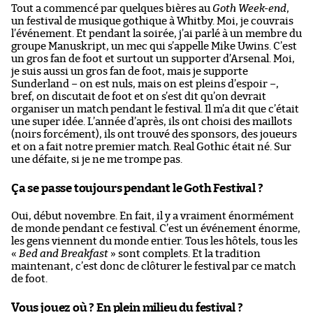
Tout a commencé par quelques bières au
Goth Week-end
,
un festival de musique gothique à Whitby. Moi, je couvrais
l’événement. Et pendant la soirée, j’ai parlé à un membre du
groupe Manuskript, un mec qui s’appelle Mike Uwins. C’est
un gros fan de foot et surtout un supporter d’Arsenal. Moi,
je suis aussi un gros fan de foot, mais je supporte
Sunderland – on est nuls, mais on est pleins d’espoir –,
bref, on discutait de foot et on s’est dit qu’on devrait
organiser un match pendant le festival. Il m’a dit que c’était
une super idée. L’année d’après, ils ont choisi des maillots
(noirs forcément), ils ont trouvé des sponsors, des joueurs
et on a fait notre premier match. Real Gothic était né. Sur
une défaite, si je ne me trompe pas.
Ça se passe toujours pendant le Goth Festival ?
Oui, début novembre. En fait, il y a vraiment énormément
de monde pendant ce festival. C’est un événement énorme,
les gens viennent du monde entier. Tous les hôtels, tous les
«
Bed and Breakfast
» sont complets. Et la tradition
maintenant, c’est donc de clôturer le festival par ce match
de foot.
Vous jouez où ? En plein milieu du festival ?