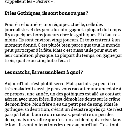
s’appellent les «
Sisters
» .
Et les Gothiques, ils sont bons ou pas ?
Pour être honnête, mon équipe actuelle, celle des
journalistes et des gens du coin, gagne la plupart du temps.
Il y a quelques bons joueurs chez les gothiques. Et d’autres
moins. Ils sont environ vingt joueurs. Et tous entrent à un
moment donné. C’est plutôt bien parce que tout le monde
peut participer à la fête. Mais c’est aussi utile pour eux et
leur condition physique. La plupart du temps, on gagne par
trois, quatre ou cinq buts d’écart.
Les matchs, ils ressemblent à quoi ?
Aujourd’hui, c’est plutôt serré. Mais parfois, ça peut être
très maladroit aussi, je peux vous raconter une anecdote à
ce propos : une année, un des gothiques est allé au contact
aérien avec mon frère. Il s’est démoli les dents sur le crâne
de mon frère. Mon frère a eu un petit peu de sang. Mais le
gothique, sa dentition, c’était un désastre après ça. Ce n’est
pas qu’il était bourré ou mauvais, peut-être un peu des
deux, mais on va dire que c’est un accident qui arrive dans
le foot. Ils vont mieux tous les deux aujourd’hui. C’est tout.