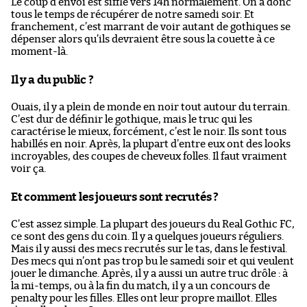
Le coup d’envoi est sifflé vers 14h normalement. On a donc
tous le temps de récupérer de notre samedi soir. Et
franchement, c’est marrant de voir autant de gothiques se
dépenser alors qu’ils devraient être sous la couette à ce
moment-là.
Il y a du public ?
Ouais, il y a plein de monde en noir tout autour du terrain.
C’est dur de définir le gothique, mais le truc qui les
caractérise le mieux, forcément, c’est le noir. Ils sont tous
habillés en noir. Après, la plupart d’entre eux ont des looks
incroyables, des coupes de cheveux folles. Il faut vraiment
voir ça.
Et comment les joueurs sont recrutés ?
C’est assez simple. La plupart des joueurs du Real Gothic FC,
ce sont des gens du coin. Il y a quelques joueurs réguliers.
Mais il y aussi des mecs recrutés sur le tas, dans le festival.
Des mecs qui n’ont pas trop bu le samedi soir et qui veulent
jouer le dimanche. Après, il y a aussi un autre truc drôle : à
la mi-temps, ou à la fin du match, il y a un concours de
penalty pour les filles. Elles ont leur propre maillot. Elles