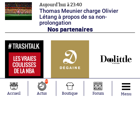
Aujourd'hui à 23:40
Thomas Meunier charge Olivier
Létang à propos de sa non-
prolongation
Nos partenaires
10
Accueil
Actus
Boutique
Forum
Menu
Abonnements
Contacts
La boutique SO PRESS
Mentions légales