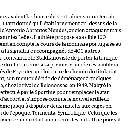
s avaient la chance de s’entraîner sur un terrain
. Etant donné qu’il était largement au-dessus de la
il d’Antonio Abrantes Mendes, ancien attaquant mais
our les Leões. L’athlète propose à sa cible 100
rend en compte le cours de la monnaie portugaise au
 à la signature accompagnés de 400 autres
ur convaincre le Stakhanoviste de porter la tunique
oire du club, même si sa première année ressemblera
és de Peyroteo qui lui barre le chemin du titulariat.
nt, son mentor décide de déménager à quelques
 chez le rival de Belenenses, en 1949. Malgré le
ffectué par le Sporting pour remplacer la star
 d’accord et s’impose comme le nouvel artilleur
 même jusqu’à disputer deux matchs aux cages en
en de l’époque, Tormenta. Symbolique. Celui que les
ixième violon était amoureux des buts. Il ne pouvait