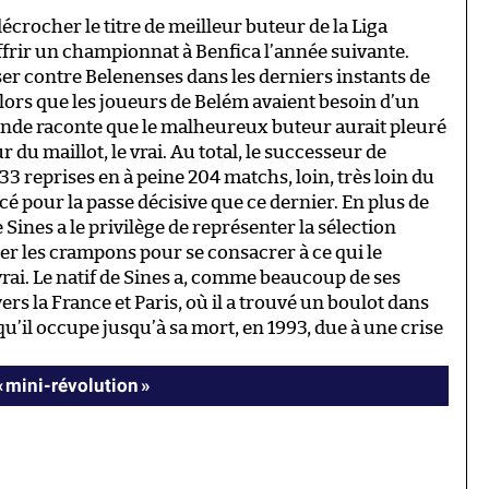
crocher le titre de meilleur buteur de la Liga
ffrir un championnat à Benfica l’année suivante.
ser contre Belenenses dans les derniers instants de
lors que les joueurs de Belém avaient besoin d’un
gende raconte que le malheureux buteur aurait pleuré
 du maillot, le vrai. Au total, le successeur de
133 reprises en à peine 204 matchs, loin, très loin du
é pour la passe décisive que ce dernier. En plus de
Sines a le privilège de représenter la sélection
er les crampons pour se consacrer à ce qui le
 vrai. Le natif de Sines a, comme beaucoup de ses
ers la France et Paris, où il a trouvé un boulot dans
u’il occupe jusqu’à sa mort, en 1993, due à une crise
« mini-révolution »