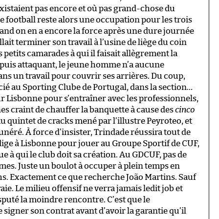
xistaient pas encore et où pas grand-chose du
 football reste alors une occupation pour les trois
quand on en a encore la force après une dure journée
allait terminer son travail à l’usine de liège du coin
 petits camarades à qui il faisait allègrement la
é puis attaquant, le jeune homme n’a aucune
sans un travail pour couvrir ses arrières. Du coup,
ié au Sporting Clube de Portugal, dans la section…
 Lisbonne pour s’entraîner avec les professionnels,
es craint de chauffer la banquette à cause des
cinco
u quintet de cracks mené par l’illustre Peyroteo, et
éré. À force d’insister, Trindade réussira tout de
dige à Lisbonne pour jouer au Groupe Sportif de CUF,
e à qui le club doit sa création. Au GDCUF, pas de
rimes. Juste un boulot à occuper à plein temps en
s. Exactement ce que recherche João Martins. Sauf
aie. Le milieu offensif ne verra jamais ledit job et
disputé la moindre rencontre. C’est que le
igner son contrat avant d’avoir la garantie qu’il