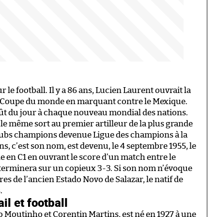
r le football. Il y a 86 ans, Lucien Laurent ouvrait la
se Coupe du monde en marquant contre le Mexique.
oût du jour à chaque nouveau mondial des nations.
 le même sort au premier artilleur de la plus grande
clubs champions devenue Ligue des champions à la
ins, c’est son nom, est devenu, le 4 septembre 1955, le
e en C1 en ouvrant le score d’un match entre le
e terminera sur un copieux 3-3. Si son nom n’évoque
s de l’ancien Estado Novo de Salazar, le natif de
.
il et football
ão Moutinho et Corentin Martins, est né en 1927 à une