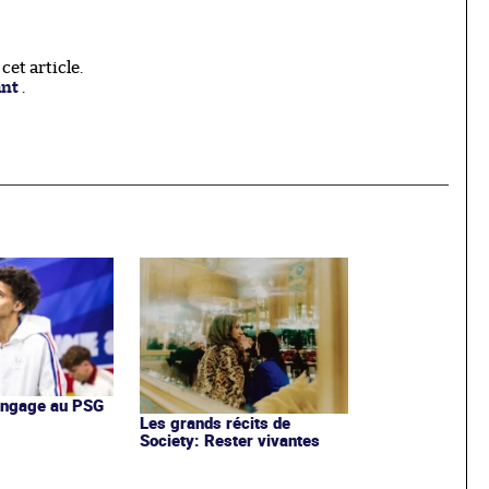
et article.
ant
.
'engage au PSG
Les grands récits de
Society: Rester vivantes