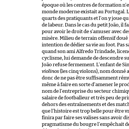
époque où les centres de formation n’e
monde moderne existait au Portugal. Le
quarts des pratiquants et l’on y joue 
de labeur. Dans le cas du petit João, il f
pour avoir le droit de s’amuser avec des
misère. Milieu de terrain offensif dou
intention de dédier sa vie au foot. Pas 
quand son ami Alfredo Trindade, licenc
cyclisme, lui demande de descendre sur
João refuse fermement. L’enfant de Sin
violinos
(les cinq violons), nom donné a
donc de ne pas être suffisamment rémun
même à faire en sorte d’amener le pro
nom de l’entreprise du secteur chimiqu
salaire de footballeur et très peu de p
dehors des entraînements et des match
que l’histoire est trop belle pour être vr
finira par faire ses valises sans avoir 
pragmatisme du bougre l’empêchait de s