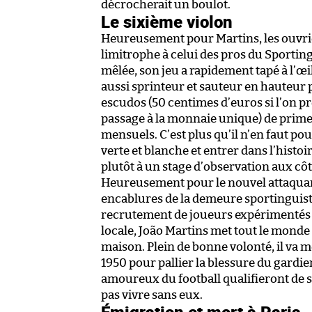
décrocherait un boulot.
Le sixième violon
Heureusement pour Martins, les ouvrier
limitrophe à celui des pros du Sporting
mêlée, son jeu a rapidement tapé à l’œ
aussi sprinteur et sauteur en hauteur p
escudos (50 centimes d’euros si l’on p
passage à la monnaie unique) de prime
mensuels. C’est plus qu’il n’en faut po
verte et blanche et entrer dans l’hist
plutôt à un stage d’observation aux côt
Heureusement pour le nouvel attaqua
encablures de la demeure sportinguista,
recrutement de joueurs expérimentés e
locale, João Martins met tout le monde
maison. Plein de bonne volonté, il va
1950 pour pallier la blessure du gardi
amoureux du football qualifieront de s
pas vivre sans eux.
Émigration et mort à Paris