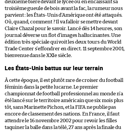
deuxième bière devant le lycée ou en encaissant sa
troisième gueule de bois avant la fac, la rumeur nous
parvient : les États-Unis d’Amérique ont été attaqués.
Où, quand, comment ? Il va falloir se mettre devant
Claire Chazal pour le savoir. Lancé dès 14 heures, son
journal déverse un flot d’images hallucinantes. Une
édition très spéciale qui voit les deux tours du World
Trade Center s’effondrer en direct. 11 septembre 2001,
bienvenue dans le XXIe siècle.
Les États-Unis battus sur leur terrain
À cette époque, il est plutôt rare de croiser du football
féminin dans la petite lucarne. Le premier
championnat de football professionnel au monde n’a
été lancé sur le territoire américain que six mois plus
tôt, sans Marinette Pichon, et la FIFA ne publie pas
encore de classement des nations. En France, il faut
attendre le 16 novembre 2002 pour revoir les filles
taquiner la balle dans la télé, 27 ans après la finale du