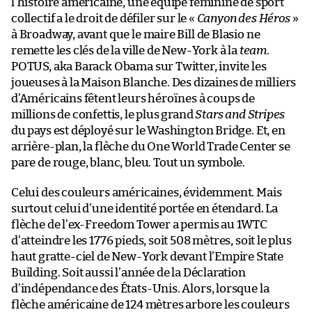
l’histoire américaine, une équipe féminine de sport
collectif a le droit de défiler sur le «
Canyon des Héros
»
à Broadway, avant que le maire Bill de Blasio ne
remette les clés de la ville de New-York à la
team
.
POTUS, aka Barack Obama sur Twitter, invite les
joueuses à la Maison Blanche. Des dizaines de milliers
d’Américains fêtent leurs héroïnes à coups de
millions de confettis, le plus grand
Stars and Stripes
du pays est déployé sur le Washington Bridge. Et, en
arrière-plan, la flèche du One World Trade Center se
pare de rouge, blanc, bleu. Tout un symbole.
Celui des couleurs américaines, évidemment. Mais
surtout celui d’une identité portée en étendard. La
flèche de l’ex-Freedom Tower a permis au 1WTC
d’atteindre les 1776 pieds, soit 508 mètres, soit le plus
haut gratte-ciel de New-York devant l’Empire State
Building. Soit aussi l’année de la Déclaration
d’indépendance des États-Unis. Alors, lorsque la
flèche américaine de 124 mètres arbore les couleurs