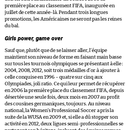
première place au classement FIFA, inaugurée en
juillet de cette année-là. Pendant trois longues
promotions, les Américaines ne seront pas les reines
du bal.
Girls power, game over
Sauf que, plutôt que de se laisser aller, l’équipe
maintient son niveau de forme en faisant main basse
sur tous les tournois olympiques se présentant à elle :
2004, 2008, 2012, soit trois médailles d’or à ajouter à
celle conquise en 1996 – quatre sur cinq aux
Olympiades, joli ratio. Ce qui leur permet de récupérer
en 2006 la première place du classement FIFA, depuis
désertée une seule fois, deux mois en 2007 au profit
des cousines germaniques, toujours. Au niveau
national, la Women’s Professional Soccer a pris la
suite de la WUSA en 2009 et, si elle a dû stopper son
activité en 2012, deux ligues semi-professionnelles se