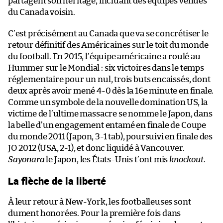
partagent son héritage, incluant des équipes venues
du Canada voisin.
C’est précisément au Canada que va se concrétiser le
retour définitif des Américaines sur le toit du monde
du football. En 2015, l’équipe américaine a roulé au
Hummer sur le Mondial : six victoires dans le temps
réglementaire pour un nul, trois buts encaissés, dont
deux après avoir mené 4-0 dès la 16e minute en finale.
Comme un symbole de la nouvelle domination US, la
victime de l’ultime massacre se nomme le Japon, dans
la belle d’un engagement entamé en finale de Coupe
du monde 2011 (Japon, 3-1 tab), poursuivi en finale des
JO 2012 (USA, 2-1), et donc liquidé à Vancouver.
Sayonara
le Japon, les États-Unis t’ont mis
knockout
.
La flèche de la liberté
À leur retour à New-York, les footballeuses sont
dument honorées. Pour la première fois dans