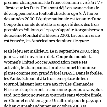
premier championnat de France féminin «
vu à la TV
»
. Reste que les États-Unis sont déjà en avance dans le
développement du football chez leurs
girls
. À l’aube
des années 2000, l’équipe nationale est tenante d’une
Coupe du monde dont elle a remporté deux des trois
premières éditions, et le pays s’apprête à organiser son
deuxième Mondial d’affilée en 2003. La concurrence
est écrasée, les Américaines dominent le
game
.
Mais le jeu est malicieux. Le 15 septembre 2003, cinq
jours avant l’ouverture de la Coupe du monde, la
Women’s United Soccer Association cesse ses
activités, le championnat professionnel féminin se
plante comme son grand frère la NASL. Dans la foulée,
les Yanks échouent à la troisième place de leur
tournoi, laissant leur titre aux rivales allemandes.
Elles ne récupéreront la couronne que douze ans plus
tard, soit deux nouveaux tournois sans victoire finale,
en Chine et en Allemagne. Un affront pour le pays qui
doit en outre abandonner en octobre 2003 sa