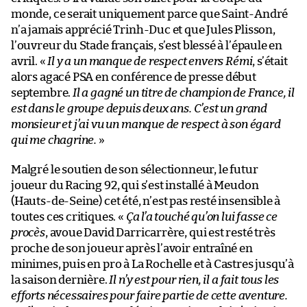
monde, ce serait uniquement parce que Saint-André
n’a jamais apprécié Trinh-Duc et que Jules Plisson,
l’ouvreur du Stade français, s’est blessé à l’épaule en
avril. «
Il y a un manque de respect envers Rémi
, s’était
alors agacé PSA en conférence de presse début
septembre.
Il a gagné un titre de champion de France, il
est dans le groupe depuis deux ans. C’est un grand
monsieur et j’ai vu un manque de respect à son égard
qui me chagrine.
»
Malgré le soutien de son sélectionneur, le futur
joueur du Racing 92, qui s’est installé à Meudon
(Hauts-de-Seine) cet été, n’est pas resté insensible à
toutes ces critiques. «
Ça l’a touché qu’on lui fasse ce
procès
, avoue David Darricarrère, qui est resté très
proche de son joueur après l’avoir entraîné en
minimes, puis en pro à La Rochelle et à Castres jusqu’à
la saison dernière.
Il n’y est pour rien, il a fait tous les
efforts nécessaires pour faire partie de cette aventure.