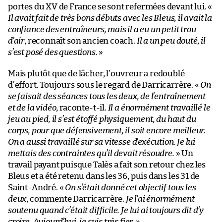
portes du XV de France se sont refermées devant lui. «
Il avait fait de très bons débuts avec les Bleus, il avait la
confiance des entraîneurs, mais il a eu un petit trou
d’air
, reconnaît son ancien coach.
Il a un peu douté, il
s’est posé des questions.
»
Mais plutôt que de lâcher, l’ouvreur a redoublé
d’effort. Toujours sous le regard de Darricarrère. «
On
se faisait des séances tous les deux, de l’entraînement
et de la vidéo
, raconte-t-il.
Il a énormément travaillé le
jeu au pied, il s’est étoffé physiquement, du haut du
corps, pour que défensivement, il soit encore meilleur.
On a aussi travaillé sur sa vitesse d’exécution. Je lui
mettais des contraintes qu’il devait résoudre.
» Un
travail payant puisque Talès a fait son retour chez les
Bleus et a été retenu dans les 36, puis dans les 31 de
Saint-André. «
On s’était donné cet objectif tous les
deux
, commente Darricarrère.
Je l’ai énormément
soutenu quand c’était difficile. Je lui ai toujours dit d’y
croire. Aujourd’hui, je suis très fier.
»