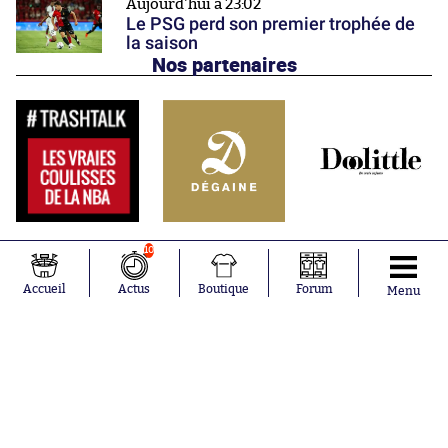
Aujourd'hui à 23:02
Le PSG perd son premier trophée de
la saison
Nos partenaires
10
Accueil
Actus
Boutique
Forum
Menu
Abonnements
Contacts
La boutique SO PRESS
Mentions légales
Conditions générales d'utilisation
Publicité
Consentement RGPD
Recrutement