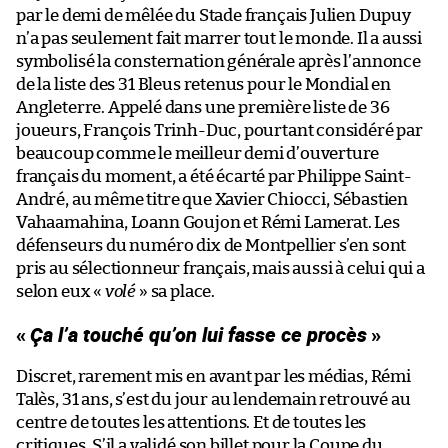
par le demi de mêlée du Stade français Julien Dupuy
n’a pas seulement fait marrer tout le monde. Il a aussi
symbolisé la consternation générale après l’annonce
de la liste des 31 Bleus retenus pour le Mondial en
Angleterre. Appelé dans une première liste de 36
joueurs, François Trinh-Duc, pourtant considéré par
beaucoup comme le meilleur demi d’ouverture
français du moment, a été écarté par Philippe Saint-
André, au même titre que Xavier Chiocci, Sébastien
Vahaamahina, Loann Goujon et Rémi Lamerat. Les
défenseurs du numéro dix de Montpellier s’en sont
pris au sélectionneur français, mais aussi à celui qui a
selon eux «
volé
» sa place.
«
Ça l’a touché qu’on lui fasse ce procès
»
Discret, rarement mis en avant par les médias, Rémi
Talès, 31 ans, s’est du jour au lendemain retrouvé au
centre de toutes les attentions. Et de toutes les
critiques. S’il a validé son billet pour la Coupe du