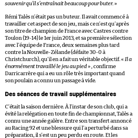
souvenir qu’il s’entraînait beaucoup pour buter.
»
Rémi Talès n’était pas un buteur. Il avait commencé à
travailler cet aspect de son jeu, mais ce n’est qu’après
son titre de champion de France avec Castres contre
Toulon (19-14) le 1er juin 2013, et sa première sélection
avec l’équipe de France, deux semaines plus tard
contre la Nouvelle-Zélande (défaite 30-0 à
Christchurch), qu’il en a fait un véritable objectif. «
Il a
énormément travaillé le jeu au pied
» , confirme
Darricarrère qui a eu un rôle très important quand
son poulain a connu un passage à vide.
Des séances de travail supplémentaires
C’était la saison dernière. À l’instar de son club, qui a
évité la relégation en toute fin de championnat, Talès a
connu une année galère. Entre son transfert annoncé
au Racing 92 et une blessure qui l’a perturbé dans sa
préparation, il s’est un peu perdu en route. Et les