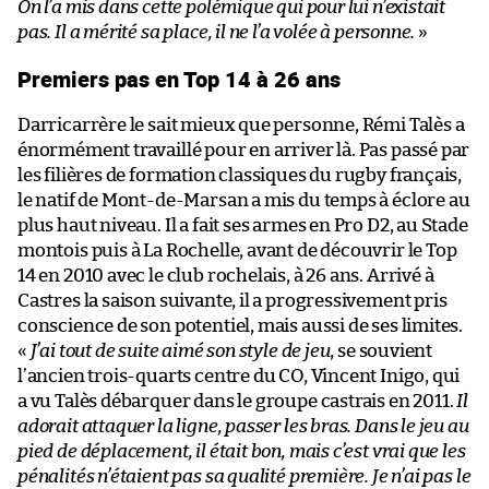
On l’a mis dans cette polémique qui pour lui n’existait
pas. Il a mérité sa place, il ne l’a volée à personne.
»
Premiers pas en Top 14 à 26 ans
Darricarrère le sait mieux que personne, Rémi Talès a
énormément travaillé pour en arriver là. Pas passé par
les filières de formation classiques du rugby français,
le natif de Mont-de-Marsan a mis du temps à éclore au
plus haut niveau. Il a fait ses armes en Pro D2, au Stade
montois puis à La Rochelle, avant de découvrir le Top
14 en 2010 avec le club rochelais, à 26 ans. Arrivé à
Castres la saison suivante, il a progressivement pris
conscience de son potentiel, mais aussi de ses limites.
«
J’ai tout de suite aimé son style de jeu
, se souvient
l’ancien trois-quarts centre du CO, Vincent Inigo, qui
a vu Talès débarquer dans le groupe castrais en 2011.
Il
adorait attaquer la ligne, passer les bras. Dans le jeu au
pied de déplacement, il était bon, mais c’est vrai que les
pénalités n’étaient pas sa qualité première. Je n’ai pas le