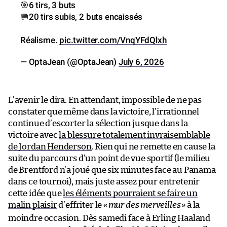
🎯6 tirs, 3 buts
🥅20 tirs subis, 2 buts encaissés
Réalisme.
pic.twitter.com/VnqYFdQlxh
— OptaJean (@OptaJean)
July 6, 2026
L’avenir le dira. En attendant, impossible de ne pas
constater que même dans la victoire, l’irrationnel
continue d’escorter la sélection jusque dans la
victoire avec
la blessure totalement invraisemblable
de Jordan Henderson
. Rien qui ne remette en cause la
suite du parcours d’un point de vue sportif (le milieu
de Brentford n’a joué que six minutes face au Panama
dans ce tournoi), mais juste assez pour entretenir
cette idée que
les éléments pourraient se faire un
malin plaisir
d’effriter le
«
mur des merveilles
»
à la
moindre occasion. Dès samedi face à Erling Haaland