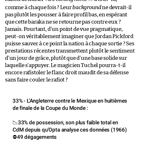
comme à chaque fois ? Leur
background
ne devrait-il
pas plutôt les pousser à faire profil bas, en espérant
que cette baraka ne se retourne pas contre eux ?
Jamais. Pourtant, d’un point de vue pragmatique,
peut-on véritablement imaginer que Jordan Pickford
puisse sauver à ce point la nation à chaque sortie ? Ses
prestations récentes transmettent plutôt le sentiment
d’un jour de grâce, plutôt que d’une base solide sur
laquelle s’appuyer. Le magicien Tuchel pourra-t-il
encore rafistoler le flanc droit maudit de sa défense
sans faire couler le rafiot ?
33% - L'Angleterre contre le Mexique en huitièmes
de finale de la Coupe du Monde :
📉33% de possession, son plus faible total en
CdM depuis qu'Opta analyse ces données (1966)
⛔️49 dégagements