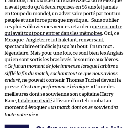
L’altitude, l’ambiance d’un stade Azteca où le Mexique
n’avait perdu qu’à deux reprises en 56 ans (et jamais
en Coupe du monde), un adversaire porté par tout un
peuple et une force presque mystique… Sans oublier
ces pluies diluviennes venues retarder u
ne rencontre
qui avait tout pour entrer dans les mémoires
. Oui, ce
Mexique-Angleterre fut haletant, renversant,
spectaculaire et indécis jusqu’au bout. En un mot :
légendaire. Mais pour une fois, ce sont bien les Anglais
qui en sont sortis les bras levés, le sourire aux lèvres.
«
Ce fut un moment de joie immense lorsque l’arbitre a
sifflé la fin du match, sachant tout ce que nous avions
enduré
, ne pouvait contenir Thomas Tuchel devant la
presse.
C’est une performance héroïque.
»
L’une des
meilleures dont se souvienne son capitaine Harry
Kane,
totalement vidé
à l’issue d’un tel combat au
moment d’évoquer
«
un match dont on se souviendra
toute notre vie
»
.