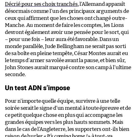
Décrié pour ses choix tranchés
, l’Allemand apparaît
désormais comme l’un des principaux arguments de
ceux qui affirment que les choses ont changé outre-
Manche. Au moment de faire les comptes, les Lions
devront également avoir une pensée pour le sort, qui
– pour une fois – leur aura été favorable. Dans un
monde parallèle, Jude Bellingham ne serait pas sorti
de sa boîte en pleine tempête, César Montes aurait eu
le temps d’armer sa volée avant la pause, et bien sûr,
John Stones aurait marqué contre son camp à l’ultime
seconde.
Un test ADN s’impose
Pour n’importe quelle équipe, survivre à une telle
soirée serait le signe d’un mental à toute épreuve et de
ce petit quelque chose en plus qui accompagne les
grandes équipes vers les plus hauts sommets. Mais
dans le cas de l’Angleterre, les supporters ont-ils bien
raison de hurler
«
It’s coming home !
» à tout-va,