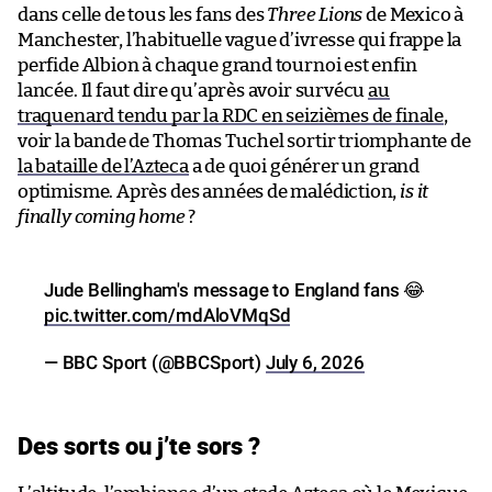
dans celle de tous les fans des
Three Lions
de Mexico à
Manchester, l’habituelle vague d’ivresse qui frappe la
perfide Albion à chaque grand tournoi est enfin
lancée. Il faut dire qu’après avoir survécu
au
traquenard tendu par la RDC en seizièmes de finale
,
voir la bande de Thomas Tuchel sortir triomphante de
la bataille de l’Azteca
a de quoi générer un grand
optimisme. Après des années de malédiction,
is it
finally coming home
?
Jude Bellingham's message to England fans 😂
pic.twitter.com/mdAloVMqSd
— BBC Sport (@BBCSport)
July 6, 2026
Des sorts ou j’te sors ?