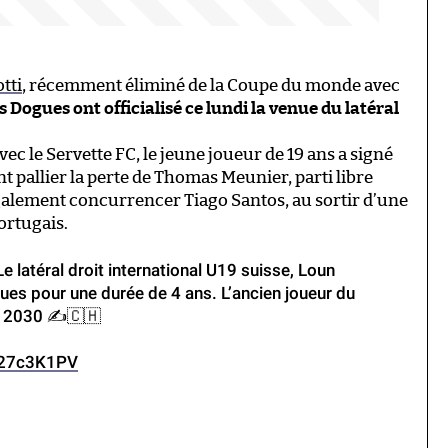
tti
, récemment éliminé de la Coupe du monde avec
s Dogues ont officialisé ce lundi la venue du latéral
avec le Servette FC, le jeune joueur de 19 ans a signé
nt pallier la perte de Thomas Meunier, parti libre
 également concurrencer Tiago Santos, au sortir d’une
ortugais.
𝐞́𝐟𝐞𝐧𝐬𝐞. Le latéral droit international U19 suisse, Loun
ues pour une durée de 4 ans. L’ancien joueur du
n 2030 ✍️🇨🇭
Ai27c3K1PV