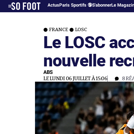
Actus
Paris Sportifs 🔞
S'abonner
Le Magazi
FRANCE
LOSC
Le LOSC acc
nouvelle rec
ABS
LE LUNDI 06 JUILLET À 15:06
8
RÉ