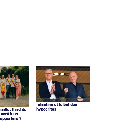
Infantino et le bal des
hypocrites
illot third du
enté à un
upporters ?