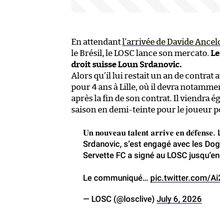
En attendant
l’arrivée de Davide Ancelo
le Brésil, le LOSC lance son mercato.
Le
droit suisse Loun Srdanovic.
Alors qu’il lui restait un an de contrat 
pour 4 ans à Lille, où il devra notamme
après la fin de son contrat. Il viendra
saison en demi-teinte pour le joueur p
𝐔𝐧 𝐧𝐨𝐮𝐯𝐞𝐚𝐮 𝐭𝐚𝐥𝐞𝐧𝐭 𝐚𝐫𝐫𝐢𝐯𝐞 𝐞𝐧 
Srdanovic, s’est engagé avec les Dog
Servette FC a signé au LOSC jusqu’e
Le communiqué…
pic.twitter.com/
— LOSC (@losclive)
July 6, 2026