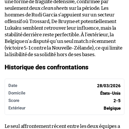
une forme de fragilité défensive, confirmée par
seulement deux
clean sheets
sur la période. Les
hommes de Rudi Garcia s’appuient sur un secteur
offensif où Trossard, De Bruyne et potentiellement
Lukaku semblent retrouver leur influence, mais la
stabilité derrière reste perfectible. À l’extérieur, la
Belgique n’a disputé qu’un seul match récemment
(victoire 5-1 contre la Nouvelle-Zélande), ce qui limite
la lisibilité de sa solidité hors de ses bases.
Historique des confrontations
Date
Domicile
Score
Extérieur
28/03/2026
États-Unis
2-5
Belgique
Le seul affrontement récent entre les deux équipes a