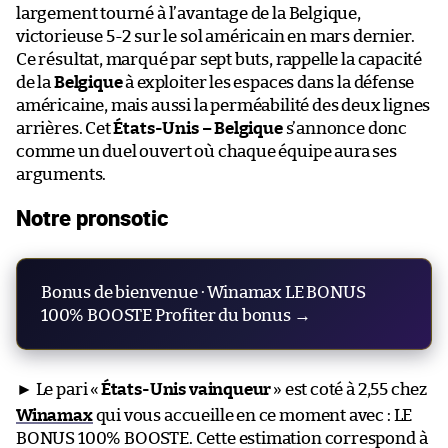
largement tourné à l’avantage de la Belgique,
victorieuse 5-2 sur le sol américain en mars dernier.
Ce résultat, marqué par sept buts, rappelle la capacité
de la
Belgique
à exploiter les espaces dans la défense
américaine, mais aussi la perméabilité des deux lignes
arrières. Cet
États-Unis – Belgique
s’annonce donc
comme un duel ouvert où chaque équipe aura ses
arguments.
Notre pronsotic
Bonus de bienvenue · Winamax LE BONUS
100% BOOSTE Profiter du bonus →
► Le pari «
États-Unis vainqueur
» est coté à 2,55 chez
Winamax
qui vous accueille en ce moment avec : LE
BONUS 100% BOOSTE. Cette estimation correspond à