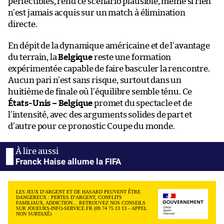
perfectibles, rend ce scénario plausible, même si rien
n’est jamais acquis sur un match à élimination
directe.
En dépit de la dynamique américaine et de l’avantage
du terrain, la
Belgique
reste une formation
expérimentée capable de faire basculer la rencontre.
Aucun pari n’est sans risque, surtout dans un
huitième de finale où l’équilibre semble ténu. Ce
États-Unis – Belgique
promet du spectacle et de
l’intensité, avec des arguments solides de part et
d’autre pour ce pronostic Coupe du monde.
Franck Haise allume la FIFA
LES JEUX D’ARGENT ET DE HASARD PEUVENT ÊTRE
DANGEREUX : PERTES D’ARGENT, CONFLITS
FAMILIAUX, ADDICTION… RETROUVEZ NOS CONSEILS
SUR JOUEURS-INFO-SERVICE.FR (09 74 75 13 13 – APPEL
NON SURTAXÉ)