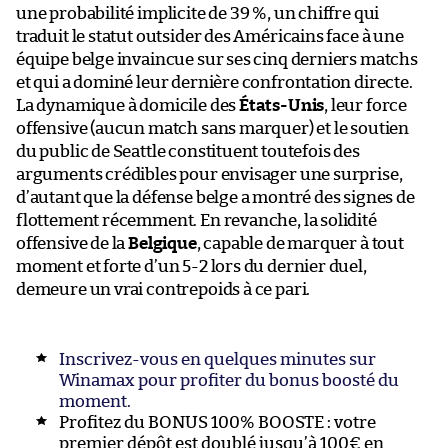
une probabilité implicite de 39 %, un chiffre qui
traduit le statut outsider des Américains face à une
équipe belge invaincue sur ses cinq derniers matchs
et qui a dominé leur dernière confrontation directe.
La dynamique à domicile des
États-Unis
, leur force
offensive (aucun match sans marquer) et le soutien
du public de Seattle constituent toutefois des
arguments crédibles pour envisager une surprise,
d’autant que la défense belge a montré des signes de
flottement récemment. En revanche, la solidité
offensive de la
Belgique
, capable de marquer à tout
moment et forte d’un 5-2 lors du dernier duel,
demeure un vrai contrepoids à ce pari.
Inscrivez-vous en quelques minutes sur
Winamax pour profiter du bonus boosté du
moment.
Profitez du BONUS 100% BOOSTE : votre
premier dépôt est doublé jusqu’à 100€ en