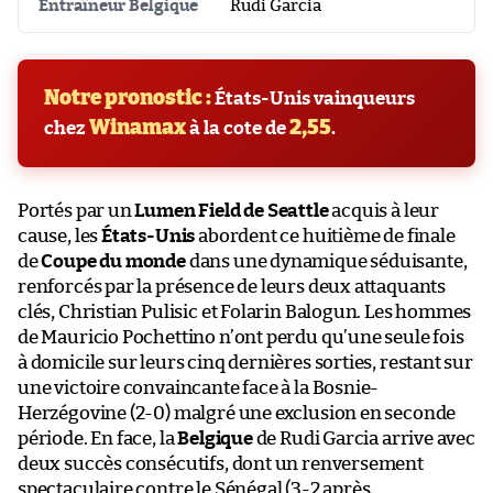
Entraîneur Belgique
Rudi Garcia
Notre pronostic :
États-Unis vainqueurs
Winamax
2,55
chez
à la cote de
.
Portés par un
Lumen Field de Seattle
acquis à leur
cause, les
États-Unis
abordent ce huitième de finale
de
Coupe du monde
dans une dynamique séduisante,
renforcés par la présence de leurs deux attaquants
clés, Christian Pulisic et Folarin Balogun. Les hommes
de Mauricio Pochettino n’ont perdu qu’une seule fois
à domicile sur leurs cinq dernières sorties, restant sur
une victoire convaincante face à la Bosnie-
Herzégovine (2-0) malgré une exclusion en seconde
période. En face, la
Belgique
de Rudi Garcia arrive avec
deux succès consécutifs, dont un renversement
spectaculaire contre le Sénégal (3-2 après