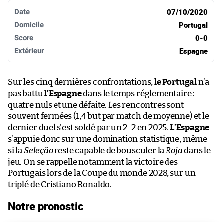
07/10/2020
Portugal
0-0
Espagne
Sur les cinq dernières confrontations,
le Portugal
n’a
pas battu
l’Espagne
dans le temps réglementaire :
quatre nuls et une défaite. Les rencontres sont
souvent fermées (1,4 but par match de moyenne) et le
dernier duel s’est soldé par un 2-2 en 2025.
L’Espagne
s’appuie donc sur une domination statistique, même
si la
Seleção
reste capable de bousculer la
Roja
dans le
jeu. On se rappelle notamment la victoire des
Portugais lors de la Coupe du monde 2028, sur un
triplé de Cristiano Ronaldo.
Notre pronostic