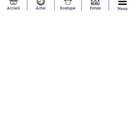
Accueil
Actus
Boutique
Forum
Menu
BOUTIQUE SO - MAGAZINES
SO FOOT collector 100% Coupe du Monde
1994 édition vernie
à partir de
19.90€
Abonnements
Contacts
La boutique SO PRESS
Mentions légales
Conditions générales d'utilisation
Publicité
Consentement RGPD
Recrutement