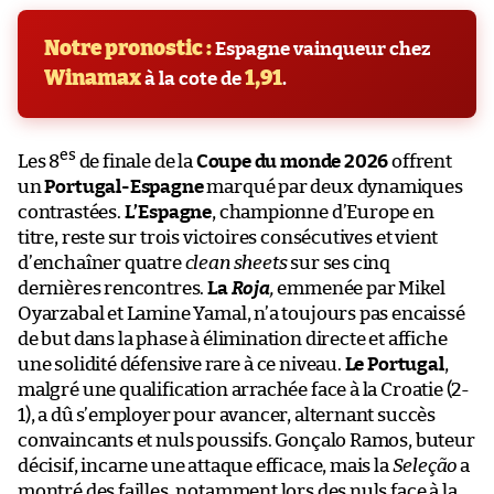
Notre pronostic :
Espagne vainqueur chez
Winamax
1,91
à la cote de
.
es
Les 8
de finale de la
Coupe du monde 2026
offrent
un
Portugal-Espagne
marqué par deux dynamiques
contrastées.
L’Espagne
, championne d’Europe en
titre, reste sur trois victoires consécutives et vient
d’enchaîner quatre
clean sheets
sur ses cinq
dernières rencontres.
La
Roja
,
emmenée par Mikel
Oyarzabal et Lamine Yamal, n’a toujours pas encaissé
de but dans la phase à élimination directe et affiche
une solidité défensive rare à ce niveau.
Le Portugal
,
malgré une qualification arrachée face à la Croatie (2-
1), a dû s’employer pour avancer, alternant succès
convaincants et nuls poussifs. Gonçalo Ramos, buteur
décisif, incarne une attaque efficace, mais la
Seleção
a
montré des failles, notamment lors des nuls face à la