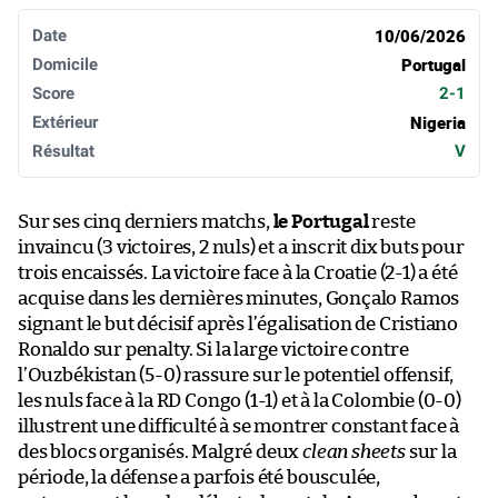
10/06/2026
Portugal
2-1
Nigeria
V
Sur ses cinq derniers matchs,
le Portugal
reste
invaincu (3 victoires, 2 nuls) et a inscrit dix buts pour
trois encaissés. La victoire face à la Croatie (2-1) a été
acquise dans les dernières minutes, Gonçalo Ramos
signant le but décisif après l’égalisation de Cristiano
Ronaldo sur penalty. Si la large victoire contre
l’Ouzbékistan (5-0) rassure sur le potentiel offensif,
les nuls face à la RD Congo (1-1) et à la Colombie (0-0)
illustrent une difficulté à se montrer constant face à
des blocs organisés. Malgré deux
clean sheets
sur la
période, la défense a parfois été bousculée,