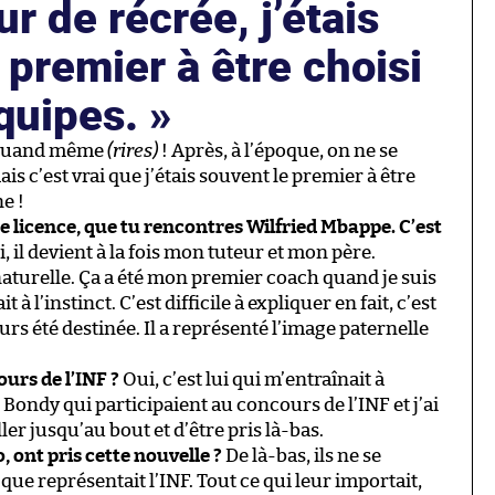
r de récrée, j’étais
 premier à être choisi
équipes.
u quand même
(rires)
! Après, à l’époque, on ne se
s c’est vrai que j’étais souvent le premier à être
e !
re licence, que tu rencontres Wilfried Mbappe. C’est
, il devient à la fois mon tuteur et mon père.
 naturelle. Ça a été mon premier coach quand je suis
it à l’instinct. C’est difficile à expliquer en fait, c’est
s été destinée. Il a représenté l’image paternelle
ours de l’INF ?
Oui, c’est lui qui m’entraînait à
 Bondy qui participaient au concours de l’INF et j’ai
ller jusqu’au bout et d’être pris là-bas.
 ont pris cette nouvelle ?
De là-bas, ils ne se
ue représentait l’INF. Tout ce qui leur importait,