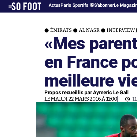
Actus
Paris Sportifs 🔞
S'abonner
Le Magazi
ÉMIRATS
AL NASR
INTERVIEW 
«Mes parent
en France po
meilleure vi
Propos recueillis par Aymeric Le Gall
LE MARDI 22 MARS 2016 À 11:00
1