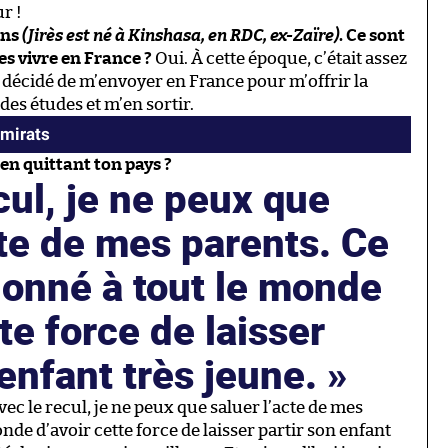
r !
ans
(Jirès est né à Kinshasa, en RDC, ex-Zaïre)
. Ce sont
es vivre en France ?
Oui. À cette époque, c’était assez
 décidé de m’envoyer en France pour m’offrir la
des études et m’en sortir.
Émirats
 en quittant ton pays ?
cul, je ne peux que
cte de mes parents. Ce
donné à tout le monde
te force de laisser
 enfant très jeune.
ec le recul, je ne peux que saluer l’acte de mes
nde d’avoir cette force de laisser partir son enfant