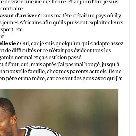
é de vivre une vie meilleure. Et aujourd’hui je suis
 contraire.
 avant d’arriver ?
Dans ma tête c’était un pays où il y
jeunes Africains afin qu’ils puissent exploiter leurs
sport, etc.
ut.
lle vie ?
Oui, car je suis quelqu’un qui s’adapte assez
t de difficultés et ce n’était pas évident tous les
gamin normal et ça s’est bien passé.
u début, oui, mais après j’ai pas mal bougé, jusqu’à
a nouvelle famille, chez mes parents actuels. Ils ne
on père et ma mère, car ce sont des gens avec qui j’ai