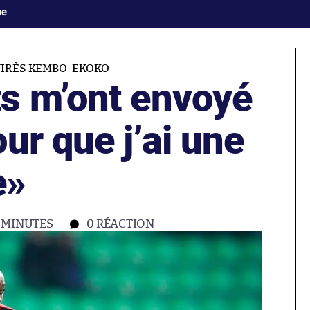
ne
JIRÈS KEMBO-EKOKO
s m’ont envoyé
ur que j’ai une
e»
1 MINUTES
0
RÉACTION