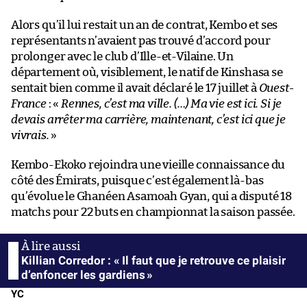
Alors qu’il lui restait un an de contrat, Kembo et ses
représentants n’avaient pas trouvé d’accord pour
prolonger avec le club d’Ille-et-Vilaine. Un
département où, visiblement, le natif de Kinshasa se
sentait bien comme il avait déclaré le 17 juillet à
Ouest-
France
: «
Rennes, c’est ma ville. (…) Ma vie est ici. Si je
devais arrêter ma carrière, maintenant, c’est ici que je
vivrais.
»
Kembo-Ekoko rejoindra une vieille connaissance du
côté des Émirats, puisque c’est également là-bas
qu’évolue le Ghanéen Asamoah Gyan, qui a disputé 18
matchs pour 22 buts en championnat la saison passée.
Killian Corredor : « Il faut que je retrouve ce plaisir
d’enfoncer les gardiens »
YC