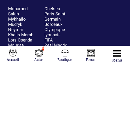
Mohamed
Chelsea
Salah
Paris Saint-
Mykhailo
Germain
Mudryk
Bordeaux
Neymar
Olympique
Khalis Merah
lyonnais
Loïs Openda
FIFA
Moussa
Real Madrid
8
Niakhaté
RC Strasbourg
Nicolás
AC Milan
Accueil
Actus
Boutique
Forum
Tagliafico
France
Menu
Pavel Šulc
RC Lens
Josh Maja
Gauthier Hein