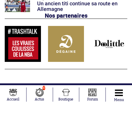
Un ancien titi continue sa route en
Allemagne
Nos partenaires
10
Accueil
Actus
Boutique
Forum
Menu
Abonnements
Contacts
La boutique SO PRESS
Mentions légales
Conditions générales d'utilisation
Publicité
Consentement RGPD
Recrutement
Joueurs en
Équipes en