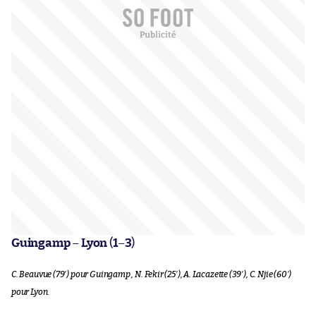
Guingamp
–
Lyon
(
1
–
3
)
C. Beauvue (79′)
pour Guingamp
, N. Fekir (25′), A. Lacazette (39′), C. Njie (60′)
pour Lyon.