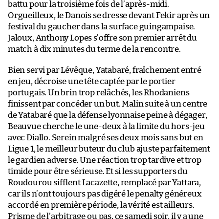
battu pour la troisième fois de l’après-midi.
Orgueilleux, le Danois se dresse devant Fekir après un
festival du gaucher dans la surface guingampaise.
Jaloux, Anthony Lopes s’offre son premier arrêt du
match à dix minutes du terme de la rencontre.
Bien servi par Lévêque, Yatabaré, fraîchement entré
en jeu, décroise une tête captée par le portier
portugais. Un brin trop relâchés, les Rhodaniens
finissent par concéder un but. Malin suite à un centre
de Yatabaré que la défense lyonnaise peine à dégager,
Beauvue cherche le une-deux à la limite du hors-jeu
avec Diallo. Serein malgré ses deux mois sans but en
Ligue 1, le meilleur buteur du club ajuste parfaitement
le gardien adverse. Une réaction trop tardive et trop
timide pour être sérieuse. Et si les supporters du
Roudourou sifflent Lacazette, remplacé par Yattara,
car ils n’ont toujours pas digéré le penalty généreux
accordé en première période, la vérité est ailleurs.
Prisme de l’arbitrage ou pas, ce samedi soir, il y a une