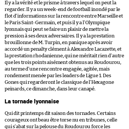
Il y a la vérité et le prisme à travers lequel on peut la
regarder. Il y a un week-end de football inondé par le
flot d’informations sur la rencontre entre Marseille et
le Paris Saint-Germain, et puis il y a l’Olympique
lyonnais qui peut se faire un plaisir de mettre la
pression à ses deux adversaires. Il y a la prestation
brouillonne de M. Turpin, en panique après avoir
accordé un penalty clément à Alexandre Lacazette, et
la prestation rhodanienne, qui ne méritait rien d’autre
que les trois points aisément obtenus au Roudourou,
au terme d’une rencontre engagée, agitée, mais
rondement menée par les leaders de Ligue 1. Des
Gones qui regarderont le classique de l’Hexagone
peinards, ce dimanche, dans leur canapé.
La tornade lyonnaise
Qui dit printemps dit saison des tornades. Certains
courageux ont beau être torse nu en tribunes, celle
qui s’abat sur la pelouse du Roudourou force les