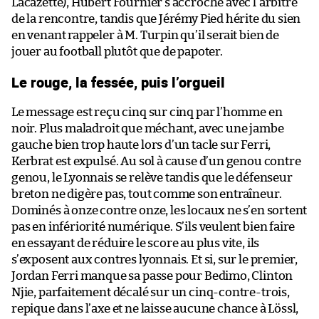
Lacazette), Hubert Fournier s’accroche avec l’arbitre
de la rencontre, tandis que Jérémy Pied hérite du sien
en venant rappeler à M. Turpin qu’il serait bien de
jouer au football plutôt que de papoter.
Le rouge, la fessée, puis l’orgueil
Le message est reçu cinq sur cinq par l’homme en
noir. Plus maladroit que méchant, avec une jambe
gauche bien trop haute lors d’un tacle sur Ferri,
Kerbrat est expulsé. Au sol à cause d’un genou contre
genou, le Lyonnais se relève tandis que le défenseur
breton ne digère pas, tout comme son entraîneur.
Dominés à onze contre onze, les locaux ne s’en sortent
pas en infériorité numérique. S’ils veulent bien faire
en essayant de réduire le score au plus vite, ils
s’exposent aux contres lyonnais. Et si, sur le premier,
Jordan Ferri manque sa passe pour Bedimo, Clinton
Njie, parfaitement décalé sur un cinq-contre-trois,
repique dans l’axe et ne laisse aucune chance à Lössl,