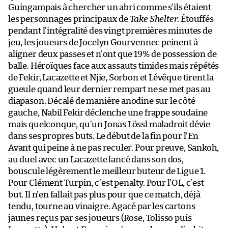
Guingampais à chercher un abri comme s’ils étaient
les personnages principaux de
Take Shelter
. Étouffés
pendant l’intégralité des vingt premières minutes de
jeu, les joueurs de Jocelyn Gourvennec peinent à
aligner deux passes et n’ont que 19% de possession de
balle. Héroïques face aux assauts timides mais répétés
de Fekir, Lacazette et Njie, Sorbon et Lévêque tirent la
gueule quand leur dernier rempart ne se met pas au
diapason. Décalé de manière anodine sur le côté
gauche, Nabil Fekir déclenche une frappe soudaine
mais quelconque, qu’un Jonas Lössl maladroit dévie
dans ses propres buts. Le début de la fin pour l’En
Avant qui peine à ne pas reculer. Pour preuve, Sankoh,
au duel avec un Lacazette lancé dans son dos,
bouscule légèrement le meilleur buteur de Ligue 1.
Pour Clément Turpin, c’est penalty. Pour l’OL, c’est
but. Il n’en fallait pas plus pour que ce match, déjà
tendu, tourne au vinaigre. Agacé par les cartons
jaunes reçus par ses joueurs (Rose, Tolisso puis