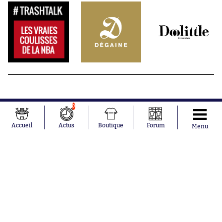
0
Accueil
Actus
Boutique
Forum
Menu
Abonnements
Contacts
La boutique SO PRESS
Mentions légales
Conditions générales d'utilisation
Publicité
Consentement RGPD
Recrutement
Joueurs en
Équipes en
tendance
tendance
Mohamed
Chelsea
Salah
Paris Saint-