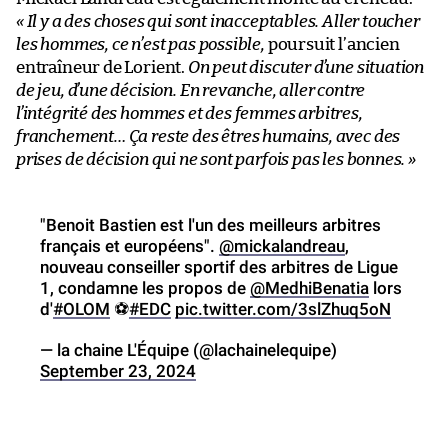
« Il y a des choses qui sont inacceptables. Aller toucher
les hommes, ce n’est pas possible,
poursuit l’ancien
entraîneur de Lorient.
On peut discuter d’une situation
de jeu, d’une décision. En revanche, aller contre
l’intégrité des hommes et des femmes arbitres,
franchement… Ça reste des êtres humains, avec des
prises de décision qui ne sont parfois pas les bonnes. »
"Benoit Bastien est l'un des meilleurs arbitres
français et européens".
@mickalandreau
,
nouveau conseiller sportif des arbitres de Ligue
1, condamne les propos de
@MedhiBenatia
lors
d'
#OLOM
⚽️
#EDC
pic.twitter.com/3slZhuq5oN
— la chaine L'Équipe (@lachainelequipe)
September 23, 2024