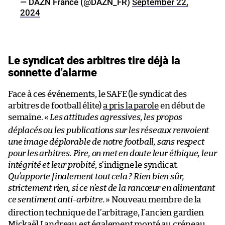
— DAZN France (@DAZN_FR)
September 22,
2024
Le syndicat des arbitres tire déjà la
sonnette d’alarme
Face à ces événements, le SAFE (le syndicat des
arbitres de football élite)
a pris la parole
en début de
semaine. «
Les attitudes agressives, les propos
déplacés ou les publications sur les réseaux renvoient
une image déplorable de notre football, sans respect
pour les arbitres. Pire, on met en doute leur éthique, leur
intégrité et leur probité,
s’indigne le syndicat
.
Qu’apporte finalement tout cela ? Rien bien sûr,
strictement rien, si ce n’est de la rancœur en alimentant
ce sentiment anti-arbitre.
» Nouveau membre de la
direction technique de l’arbitrage, l’ancien gardien
Mickaël Landreau est également monté au créneau.