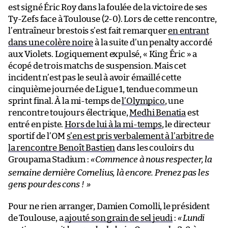
est signé Éric Roy dans la foulée de la victoire de ses
Ty-Zefs face à Toulouse (2-0). Lors de cette rencontre,
l’entraîneur brestois s’est fait remarquer
en entrant
dans une colère noire
à la suite d’un penalty accordé
aux Violets. Logiquement expulsé, « King Éric » a
écopé de trois matchs de suspension. Mais cet
incident n’est pas le seul à avoir émaillé cette
cinquième journée de Ligue 1, tendue comme un
sprint final. À la mi-temps de
l’Olympico
, une
rencontre toujours électrique,
Medhi Benatia
est
entré en piste.
Hors de lui à la mi-temps
, le directeur
sportif de l’OM
s’en est pris verbalement à l’arbitre de
la rencontre Benoît Bastien
dans les couloirs du
Groupama Stadium :
«
Commence à nous respecter, la
semaine dernière Cornelius, là encore. Prenez pas les
gens pour des cons !
»
Pour ne rien arranger, Damien Comolli, le président
de Toulouse, a
ajouté son grain de sel jeudi
:
« Lundi