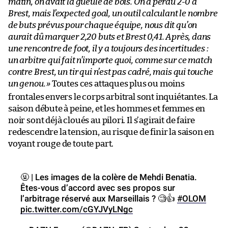
matin, on avait la gueule de bois. On a perdu 2-0 à
Brest, mais l’expected goal, un outil calculant le nombre
de buts prévus pour chaque équipe, nous dit qu’on
aurait dû marquer 2,20 buts et Brest 0,41. Après, dans
une rencontre de foot, il y a toujours des incertitudes :
un arbitre qui fait n’importe quoi, comme sur ce match
contre Brest, un tir qui n’est pas cadré, mais qui touche
un genou.
»
Toutes ces attaques plus ou moins
frontales envers le corps arbitral sont inquiétantes. La
saison débute à peine, et les hommes et femmes en
noir sont déjà cloués au pilori. Il s’agirait de faire
redescendre la tension, au risque de finir la saison en
voyant rouge de toute part.
🤬 | Les images de la colère de Mehdi Benatia.
Êtes-vous d’accord avec ses propos sur
l’arbitrage réservé aux Marseillais ? 🧐👍
#OLOM
pic.twitter.com/cGYJVyLNgc