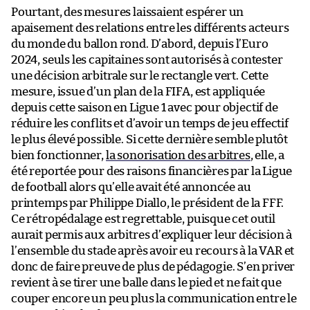
Pourtant, des mesures laissaient espérer un
apaisement des relations entre les différents acteurs
du monde du ballon rond. D’abord, depuis l’Euro
2024, seuls les capitaines sont autorisés à contester
une décision arbitrale sur le rectangle vert. Cette
mesure, issue d’un plan de la FIFA, est appliquée
depuis cette saison en Ligue 1 avec pour objectif de
réduire les conflits et d’avoir un temps de jeu effectif
le plus élevé possible. Si cette dernière semble plutôt
bien fonctionner,
la sonorisation des arbitres
, elle, a
été reportée pour des raisons financières par la Ligue
de football alors qu’elle avait été annoncée au
printemps par Philippe Diallo, le président de la FFF.
Ce rétropédalage est regrettable, puisque cet outil
aurait permis aux arbitres d’expliquer leur décision à
l’ensemble du stade après avoir eu recours à la VAR et
donc de faire preuve de plus de pédagogie. S’en priver
revient à se tirer une balle dans le pied et ne fait que
couper encore un peu plus la communication entre le