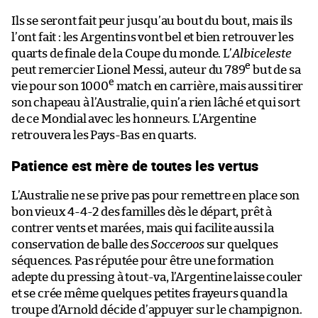
Ils se seront fait peur jusqu’au bout du bout, mais ils
l’ont fait : les Argentins vont bel et bien retrouver les
quarts de finale de la Coupe du monde. L’
Albiceleste
e
peut remercier Lionel Messi, auteur du 789
but de sa
e
vie pour son 1000
match en carrière, mais aussi tirer
son chapeau à l’Australie, qui n’a rien lâché et qui sort
de ce Mondial avec les honneurs. L’Argentine
retrouvera les Pays-Bas en quarts.
Patience est mère de toutes les vertus
L’Australie ne se prive pas pour remettre en place son
bon vieux 4-4-2 des familles dès le départ, prêt à
contrer vents et marées, mais qui facilite aussi la
conservation de balle des
Socceroos
sur quelques
séquences. Pas réputée pour être une formation
adepte du pressing à tout-va, l’Argentine laisse couler
et se crée même quelques petites frayeurs quand la
troupe d’Arnold décide d’appuyer sur le champignon.