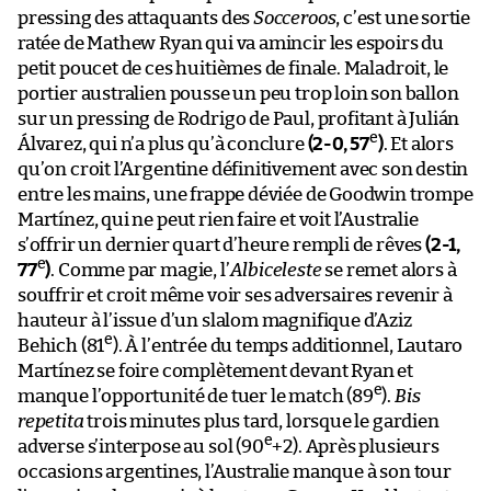
pressing des attaquants des
Socceroos
, c’est une sortie
ratée de Mathew Ryan qui va amincir les espoirs du
petit poucet de ces huitièmes de finale. Maladroit, le
portier australien pousse un peu trop loin son ballon
sur un pressing de Rodrigo de Paul, profitant à Julián
e
Álvarez, qui n’a plus qu’à conclure
(2-0, 57
)
. Et alors
qu’on croit l’Argentine définitivement avec son destin
entre les mains, une frappe déviée de Goodwin trompe
Martínez, qui ne peut rien faire et voit l’Australie
s’offrir un dernier quart d’heure rempli de rêves
(2-1,
e
77
)
. Comme par magie, l’
Albiceleste
se remet alors à
souffrir et croit même voir ses adversaires revenir à
hauteur à l’issue d’un slalom magnifique d’Aziz
e
Behich (81
). À l’entrée du temps additionnel, Lautaro
Martínez se foire complètement devant Ryan et
e
manque l’opportunité de tuer le match (89
).
Bis
repetita
trois minutes plus tard, lorsque le gardien
e
adverse s’interpose au sol (90
+2). Après plusieurs
occasions argentines, l’Australie manque à son tour