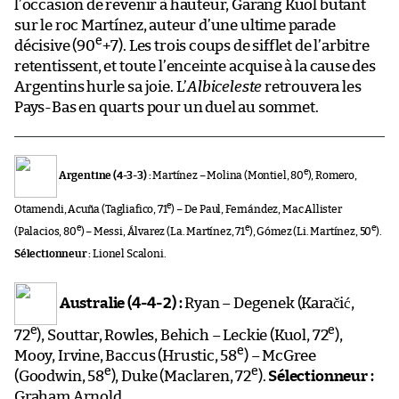
l’occasion de revenir à hauteur, Garang Kuol butant
sur le roc Martínez, auteur d’une ultime parade
e
décisive (90
+7). Les trois coups de sifflet de l’arbitre
retentissent, et toute l’enceinte acquise à la cause des
Argentins hurle sa joie. L’
Albiceleste
retrouvera les
Pays-Bas en quarts pour un duel au sommet.
e
Argentine (4-3-3) :
Martínez – Molina (Montiel, 80
), Romero,
e
Otamendi, Acuña (Tagliafico, 71
) – De Paul, Fernández, Mac Allister
e
e
e
(Palacios, 80
) – Messi, Álvarez (La. Martínez, 71
), Gómez (Li. Martínez, 50
).
Sélectionneur :
Lionel Scaloni.
Australie (4-4-2) :
Ryan – Degenek (Karačić,
e
e
72
), Souttar, Rowles, Behich – Leckie (Kuol, 72
),
e
Mooy, Irvine, Baccus (Hrustic, 58
) – McGree
e
e
(Goodwin, 58
), Duke (Maclaren, 72
).
Sélectionneur :
Graham Arnold.