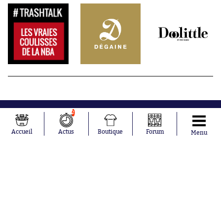
2
Accueil
Actus
Boutique
Forum
Menu
Abonnements
Contacts
La boutique SO PRESS
Mentions légales
Conditions générales d'utilisation
Publicité
Consentement RGPD
Recrutement
Joueurs en
Équipes en
tendance
tendance
Mohamed
Chelsea
Salah
Paris Saint-