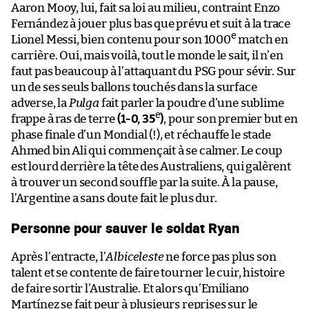
Aaron Mooy, lui, fait sa loi au milieu, contraint Enzo
Fernández à jouer plus bas que prévu et suit à la trace
e
Lionel Messi, bien contenu pour son 1000
match en
carrière. Oui, mais voilà, tout le monde le sait, il n’en
faut pas beaucoup à l’attaquant du PSG pour sévir. Sur
un de ses seuls ballons touchés dans la surface
adverse, la
Pulga
fait parler la poudre d’une sublime
e
frappe à ras de terre
(1-0, 35
)
, pour son premier but en
phase finale d’un Mondial (!), et réchauffe le stade
Ahmed bin Ali qui commençait à se calmer. Le coup
est lourd derrière la tête des Australiens, qui galèrent
à trouver un second souffle par la suite. À la pause,
l’Argentine a sans doute fait le plus dur.
Personne pour sauver le soldat Ryan
Après l’entracte, l’
Albiceleste
ne force pas plus son
talent et se contente de faire tourner le cuir, histoire
de faire sortir l’Australie. Et alors qu’Emiliano
Martínez se fait peur à plusieurs reprises sur le