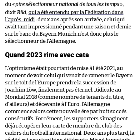
du
«
pire sélectionneur national de tous les temps
»
,
dixit
Bild
,
qui a été entendu par la Fédération dans
l’après-midi
: deux ans après son arrivée, celui qui
avait tant impressionné pendant une saison et demie
sur le banc du Bayern Munich n’est donc plus le
sélectionneur de l’Allemagne.
Quand 2023 rime avec cata
L’optimisme était pourtant de mise à l’été 2021, au
moment de voir celui qui venait de ramener le Bayern
sur le toit de l’Europe prendre la succession de
Joachim Löw, finalement pas éternel. Ridicule au
Mondial 2018 (comme nombre de tenants du titre,
d’ailleurs) et décevante à l’Euro, l’Allemagne
commence alors cette nouvelle ère par huit succès
consécutifs. Forcément, les supporters s’imaginent
déjà récupérer leur carte de membre du club des
cadors du football international. Deux ans plus tard, la