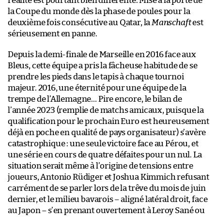
réalité est pourtant bien différente. Mise à la porte de
la Coupe du monde dès la phase de poules pour la
deuxième fois consécutive au Qatar, la
Manschaft
est
sérieusement en panne.
Depuis la demi-finale de Marseille en 2016 face aux
Bleus, cette équipe a pris la fâcheuse habitude de se
prendre les pieds dans le tapis à chaque tournoi
majeur. 2016, une éternité pour une équipe de la
trempe de l’Allemagne… Pire encore, le bilan de
l’année 2023 (remplie de matchs amicaux, puisque la
qualification pour le prochain Euro est heureusement
déjà en poche en qualité de pays organisateur) s’avère
catastrophique : une seule victoire face au Pérou, et
une série en cours de quatre défaites pour un nul. La
situation serait même à l’origine de tensions entre
joueurs, Antonio Rüdiger et Joshua Kimmich refusant
carrément de se parler lors de la trêve du mois de juin
dernier, et le milieu bavarois – aligné latéral droit, face
au Japon – s’en prenant ouvertement à Leroy Sané ou