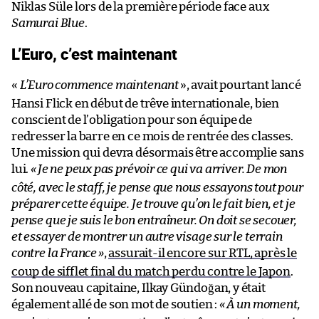
Niklas Süle lors de la première période face aux
Samurai Blue
.
L’Euro, c’est maintenant
«
L’Euro commence maintenant
», avait pourtant lancé
Hansi Flick en début de trêve internationale, bien
conscient de l’obligation pour son équipe de
redresser la barre en ce mois de rentrée des classes.
Une mission qui devra désormais être accomplie sans
lui.
«
Je ne peux pas prévoir ce qui va arriver. De mon
côté, avec le staff, je pense que nous essayons tout pour
préparer cette équipe. Je trouve qu’on le fait bien, et je
pense que je suis le bon entraîneur. On doit se secouer,
et essayer de montrer un autre visage sur le terrain
contre la France
»
,
assurait-il encore sur RTL, après le
coup de sifflet final du match perdu contre le Japon
.
Son nouveau capitaine, Ilkay Gündoğan, y était
également allé de son mot de soutien :
«
À un moment,