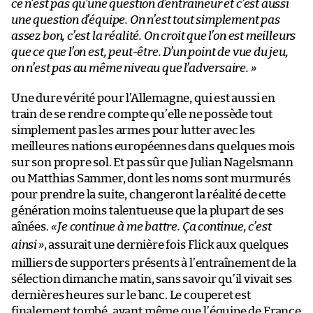
ce n’est pas qu’une question d’entraîneur et c’est aussi
une question d’équipe. On n’est tout simplement pas
assez bon, c’est la réalité. On croit que l’on est meilleurs
que ce que l’on est, peut-être. D’un point de vue du jeu,
on n’est pas au même niveau que l’adversaire. »
Une dure vérité pour l’Allemagne, qui est aussi en
train de se rendre compte qu’elle ne possède tout
simplement pas les armes pour lutter avec les
meilleures nations européennes dans quelques mois
sur son propre sol. Et pas sûr que Julian Nagelsmann
ou Matthias Sammer, dont les noms sont murmurés
pour prendre la suite, changeront la réalité de cette
génération moins talentueuse que la plupart de ses
aînées.
«
Je continue à me battre. Ça continue, c’est
ainsi
»
, assurait une dernière fois Flick aux quelques
milliers de supporters présents à l’entraînement de la
sélection dimanche matin, sans savoir qu’il vivait ses
dernières heures sur le banc. Le couperet est
finalement tombé, avant même que l’équipe de France