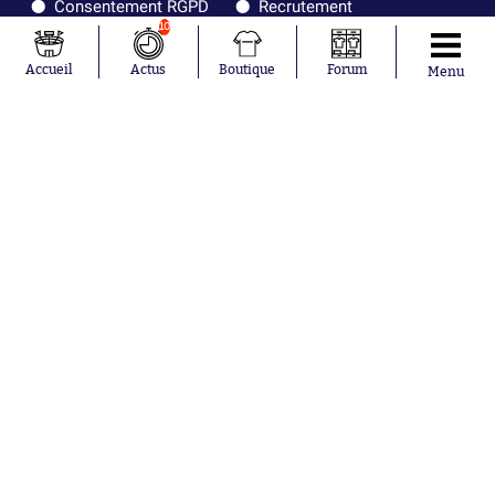
Consentement RGPD
Recrutement
Joueurs en
Équipes en
10
tendance
tendance
Accueil
Actus
Boutique
Forum
Menu
Lionel Messi
Paris Saint-
Maghnes
Germain
Akliouche
Real Madrid
Mohamed
Olympique de
Salah
Marseille
Neymar
FIFA
Julián Álvarez
FC Barcelone
Ferrán Torres
Argentine
Kilian Corredor
Olympique
Franco
lyonnais
Mastantuono
AS Monaco
Orel Mangala
RC Strasbourg
Rio Mavuba
Trabzonspor