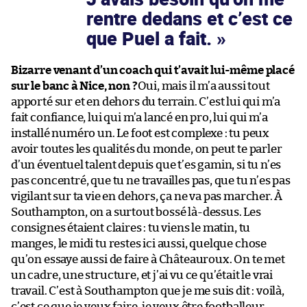
rentre dedans et c’est ce
que Puel a fait.
Bizarre venant d’un coach qui t’avait lui-même placé
sur le banc à Nice, non ?
Oui, mais il m’a aussi tout
apporté sur et en dehors du terrain. C’est lui qui m’a
fait confiance, lui qui m’a lancé en pro, lui qui m’a
installé numéro un. Le foot est complexe : tu peux
avoir toutes les qualités du monde, on peut te parler
d’un éventuel talent depuis que t’es gamin, si tu n’es
pas concentré, que tu ne travailles pas, que tu n’es pas
vigilant sur ta vie en dehors, ça ne va pas marcher. À
Southampton, on a surtout bossé là-dessus. Les
consignes étaient claires : tu viens le matin, tu
manges, le midi tu restes ici aussi, quelque chose
qu’on essaye aussi de faire à Châteauroux. On te met
un cadre, une structure, et j’ai vu ce qu’était le vrai
travail. C’est à Southampton que je me suis dit : voilà,
c’est ce que je veux faire, je veux être footballeur