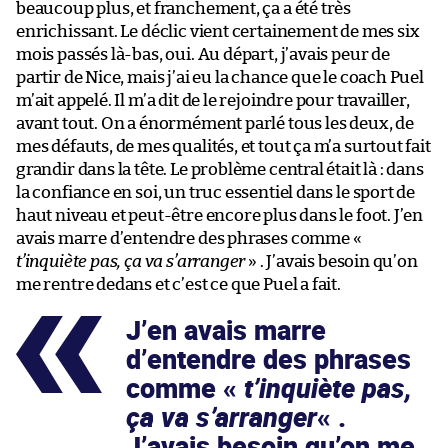
beaucoup plus, et franchement, ça a été très
enrichissant. Le déclic vient certainement de mes six
mois passés là-bas, oui. Au départ, j’avais peur de
partir de Nice, mais j’ai eu la chance que le coach Puel
m’ait appelé. Il m’a dit de le rejoindre pour travailler,
avant tout. On a énormément parlé tous les deux, de
mes défauts, de mes qualités, et tout ça m’a surtout fait
grandir dans la tête. Le problème central était là : dans
la confiance en soi, un truc essentiel dans le sport de
haut niveau et peut-être encore plus dans le foot. J’en
avais marre d’entendre des phrases comme «
t’inquiète pas, ça va s’arranger
» . J’avais besoin qu’on
me rentre dedans et c’est ce que Puel a fait.
J’en avais marre
d’entendre des phrases
comme «
t’inquiète pas,
ça va s’arranger
« .
J’avais besoin qu’on me