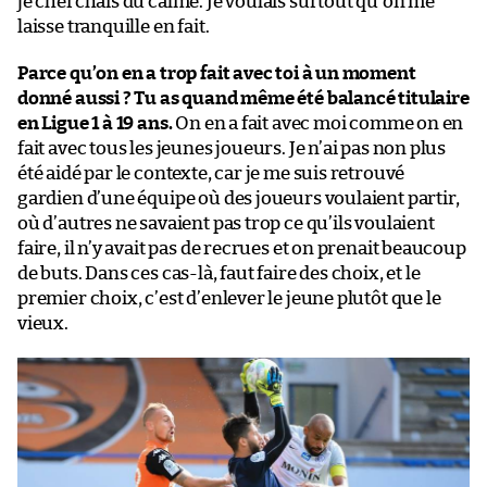
je cherchais du calme. Je voulais surtout qu’on me
laisse tranquille en fait.
Parce qu’on en a trop fait avec toi à un moment
donné aussi ? Tu as quand même été balancé titulaire
en Ligue 1 à 19 ans.
On en a fait avec moi comme on en
fait avec tous les jeunes joueurs. Je n’ai pas non plus
été aidé par le contexte, car je me suis retrouvé
gardien d’une équipe où des joueurs voulaient partir,
où d’autres ne savaient pas trop ce qu’ils voulaient
faire, il n’y avait pas de recrues et on prenait beaucoup
de buts. Dans ces cas-là, faut faire des choix, et le
premier choix, c’est d’enlever le jeune plutôt que le
vieux.