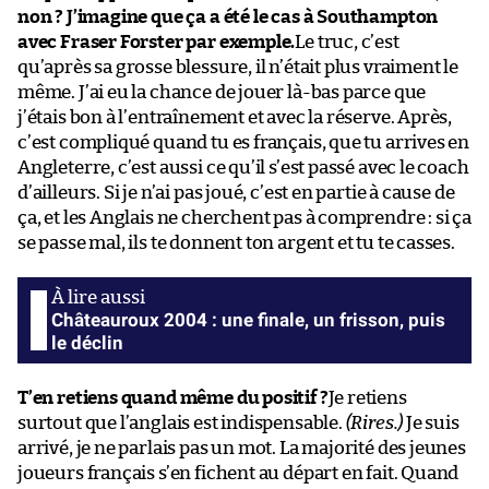
non ? J’imagine que ça a été le cas à Southampton
avec Fraser Forster par exemple.
Le truc, c’est
qu’après sa grosse blessure, il n’était plus vraiment le
même. J’ai eu la chance de jouer là-bas parce que
j’étais bon à l’entraînement et avec la réserve. Après,
c’est compliqué quand tu es français, que tu arrives en
Angleterre, c’est aussi ce qu’il s’est passé avec le coach
d’ailleurs. Si je n’ai pas joué, c’est en partie à cause de
ça, et les Anglais ne cherchent pas à comprendre : si ça
se passe mal, ils te donnent ton argent et tu te casses.
Châteauroux 2004 : une finale, un frisson, puis
le déclin
T’en retiens quand même du positif ?
Je retiens
surtout que l’anglais est indispensable.
(Rires.)
Je suis
arrivé, je ne parlais pas un mot. La majorité des jeunes
joueurs français s’en fichent au départ en fait. Quand