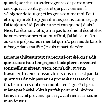
quand ça arrive, tu as deux genres de personnes :
ceux qui arrivent à gérer et qui parviennent à
s’éloigner de tout ça ; et les gens comme moi. Peut-
être que j’ai été trop gentil, mais je suis comme ça, je
l’ai toujours été. J’étais jeune et con quand j’étais à
Nice. J’ai été naïf, têtu, je n’ai pas forcément écouté les
bonnes personnes et aujourd’hui, j’ai fait le tri. On a
aussi un préparateur mental qui m’a permis de faire le
ménage dans ma tête. Je suis reparti de zéro.
Lorsque Châteauroux t’a recruté cet été, on t’a dit
que tu aurais du temps pour t’adapter et revenir à
ton meilleur niveau ?
Non, on m’a dit : tu veux
travailler, tu veux réussir, alors viens ici, c’est par-là
que tu vas devoir passer. Le projet était assez clair,
Châteauroux vient de remonter en Ligue 2 et je n’ai
même pas hésité, c’était parfait pour moi. Jérôme
Leroy m’avait prévenu qu’il n’y avait rien ici, mais je
m’en foutais.