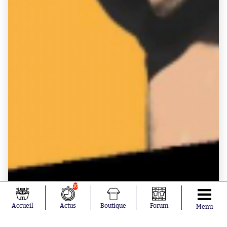
10
Accueil
Actus
Boutique
Forum
Menu
BOUTIQUE SO - LIVRES
Livre "Les années 70" par So Foot