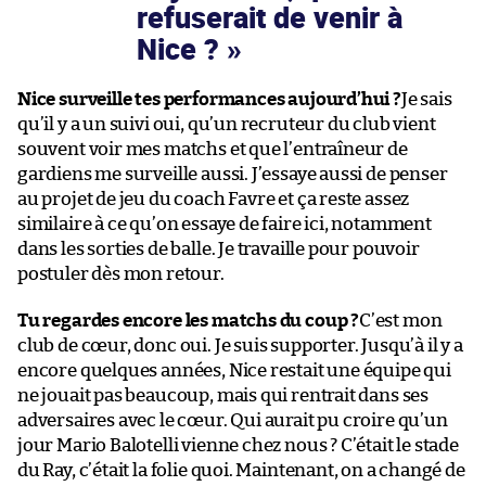
refuserait de venir à
Nice ?
Nice surveille tes performances aujourd’hui ?
Je sais
qu’il y a un suivi oui, qu’un recruteur du club vient
souvent voir mes matchs et que l’entraîneur de
gardiens me surveille aussi. J’essaye aussi de penser
au projet de jeu du coach Favre et ça reste assez
similaire à ce qu’on essaye de faire ici, notamment
dans les sorties de balle. Je travaille pour pouvoir
postuler dès mon retour.
Tu regardes encore les matchs du coup ?
C’est mon
club de cœur, donc oui. Je suis supporter. Jusqu’à il y a
encore quelques années, Nice restait une équipe qui
ne jouait pas beaucoup, mais qui rentrait dans ses
adversaires avec le cœur. Qui aurait pu croire qu’un
jour Mario Balotelli vienne chez nous ? C’était le stade
du Ray, c’était la folie quoi. Maintenant, on a changé de