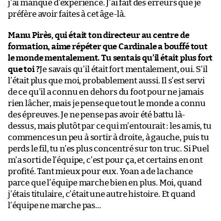
j’ai manqué d’expérience. J’ai fait des erreurs que je
préfère avoir faites à cet âge-là.
Manu Pirès, qui était ton directeur au centre de
formation, aime répéter que Cardinale a bouffé tout
le monde mentalement. Tu sentais qu’il était plus fort
que toi ?
Je savais qu’il était fort mentalement, oui. S’il
l’était plus que moi, probablement aussi. Il s’est servi
de ce qu’il a connu en dehors du foot pour ne jamais
rien lâcher, mais je pense que tout le monde a connu
des épreuves. Je ne pense pas avoir été battu là-
dessus, mais plutôt par ce qui m’entourait : les amis, tu
commences un peu à sortir à droite, à gauche, puis tu
perds le fil, tu n’es plus concentré sur ton truc. Si Puel
m’a sorti de l’équipe, c’est pour ça, et certains en ont
profité. Tant mieux pour eux. Yoan a de la chance
parce que l’équipe marche bien en plus. Moi, quand
j’étais titulaire, c’était une autre histoire. Et quand
l’équipe ne marche pas…