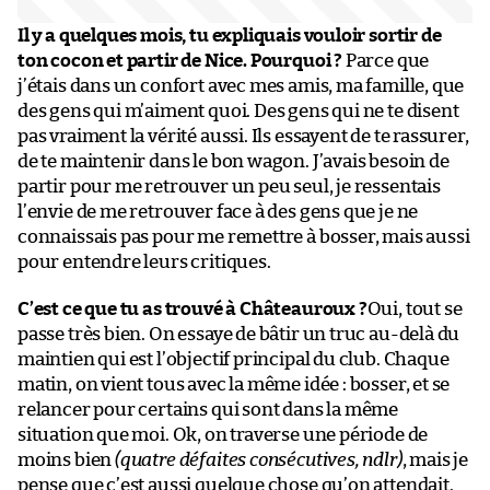
Il y a quelques mois, tu expliquais vouloir sortir de
ton cocon et partir de Nice. Pourquoi ?
Parce que
j’étais dans un confort avec mes amis, ma famille, que
des gens qui m’aiment quoi. Des gens qui ne te disent
pas vraiment la vérité aussi. Ils essayent de te rassurer,
de te maintenir dans le bon wagon. J’avais besoin de
partir pour me retrouver un peu seul, je ressentais
l’envie de me retrouver face à des gens que je ne
connaissais pas pour me remettre à bosser, mais aussi
pour entendre leurs critiques.
C’est ce que tu as trouvé à Châteauroux ?
Oui, tout se
passe très bien. On essaye de bâtir un truc au-delà du
maintien qui est l’objectif principal du club. Chaque
matin, on vient tous avec la même idée : bosser, et se
relancer pour certains qui sont dans la même
situation que moi. Ok, on traverse une période de
moins bien
(quatre défaites consécutives, ndlr)
, mais je
pense que c’est aussi quelque chose qu’on attendait.