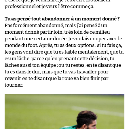
professionnel et je veux l’être comme ça.
Tu as pensé tout abandonner à un moment donné ?
Pas forcément abandonné, mais j’ai pensé à un
moment donné partir loin, très loin de ce milieu
pendant une certaine durée. Je voulais couper avec le
monde du foot. Après, tu as deux options : si tu fais ça,
les gens vont dire que tu es faible mentalement, que tu
es un lâche, parce qu’en prenant cette décision, tu
lâches aussi ton équipe ; ou tu restes, en te disant que
tu es dans le dur, mais que tu vas travailler pour
revenir en te disant que la roue va bien finir par
tourner.