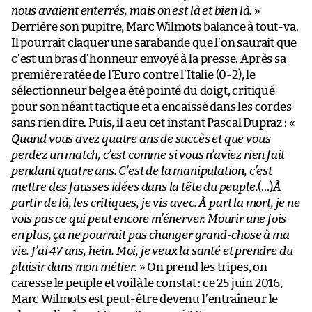
nous avaient enterrés, mais on est là et bien là.
»
Derrière son pupitre, Marc Wilmots balance à tout-va.
Il pourrait claquer une sarabande que l’on saurait que
c’est un bras d’honneur envoyé à la presse. Après sa
première ratée de l’Euro contre l’Italie (0-2), le
sélectionneur belge a été pointé du doigt, critiqué
pour son néant tactique et a encaissé dans les cordes
sans rien dire. Puis, il a eu cet instant Pascal Dupraz : «
Quand vous avez quatre ans de succès et que vous
perdez un match, c’est comme si vous n’aviez rien fait
pendant quatre ans. C’est de la manipulation, c’est
mettre des fausses idées dans la tête du peuple.
(…)
À
partir de là, les critiques, je vis avec. À part la mort, je ne
vois pas ce qui peut encore m’énerver. Mourir une fois
en plus, ça ne pourrait pas changer grand-chose à ma
vie. J’ai 47 ans, hein. Moi, je veux la santé et prendre du
plaisir dans mon métier.
» On prend les tripes, on
caresse le peuple et voilà le constat : ce 25 juin 2016,
Marc Wilmots est peut-être devenu l’entraîneur le