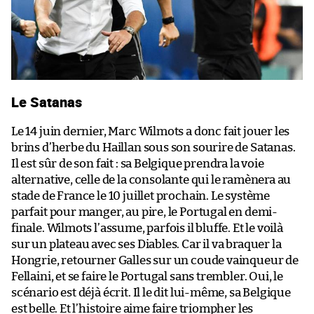
Le Satanas
Le 14 juin dernier, Marc Wilmots a donc fait jouer les
brins d’herbe du Haillan sous son sourire de Satanas.
Il est sûr de son fait : sa Belgique prendra la voie
alternative, celle de la consolante qui le ramènera au
stade de France le 10 juillet prochain. Le système
parfait pour manger, au pire, le Portugal en demi-
finale. Wilmots l’assume, parfois il bluffe. Et le voilà
sur un plateau avec ses Diables. Car il va braquer la
Hongrie, retourner Galles sur un coude vainqueur de
Fellaini, et se faire le Portugal sans trembler. Oui, le
scénario est déjà écrit. Il le dit lui-même, sa Belgique
est belle. Et l’histoire aime faire triompher les