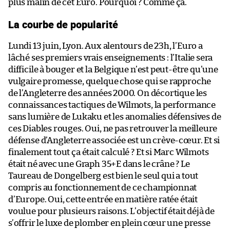
plus malin de cet Euro. Pourquoi ? Comme ça.
La courbe de popularité
Lundi 13 juin, Lyon. Aux alentours de 23h, l’Euro a
lâché ses premiers vrais enseignements : l’Italie sera
difficile à bouger et la Belgique n’est peut-être qu’une
vulgaire promesse, quelque chose qui se rapproche
de l’Angleterre des années 2000. On décortique les
connaissances tactiques de Wilmots, la performance
sans lumière de Lukaku et les anomalies défensives de
ces Diables rouges. Oui, ne pas retrouver la meilleure
défense d’Angleterre associée est un crève-cœur. Et si
finalement tout ça était calculé ? Et si Marc Wilmots
était né avec une Graph 35+E dans le crâne ? Le
Taureau de Dongelberg est bien le seul qui a tout
compris au fonctionnement de ce championnat
d’Europe. Oui, cette entrée en matière ratée était
voulue pour plusieurs raisons. L’objectif était déjà de
s’offrir le luxe de plomber en plein cœur une presse