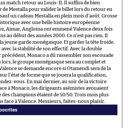
 match retour au Louis-II. Il suffira de bien
 de Mestalla pour valider le billet lors du retour en
ut sauf un cadeau Mestalla en plein mois d’août. Grosse
historique avec une belle histoire européenne
opez, Aimar, Angloma ont emmené Valence deux fois
ns au début des années 2000. Ce n’est pas rien. Il
 la jeune garde monégasque. Et garder la tête froide.
ec la stabilité de son effectif. Avec la double
ur précédent, Monaco a dû rassembler son escouade
Dès lors, le groupe monégasque sera au complet et
Valence se demande encore si Otamendi sera de la
ur l’état de forme que se jouera la qualification,
ndez-vous. En mai dernier, au soir de la victoire
lace à Monaco, les dirigeants asémistes avouaient
e des champions étaient de 50/50. Trois mois plus
ens face à Valence. Messieurs, faites-nous plaisir.
ypocrites