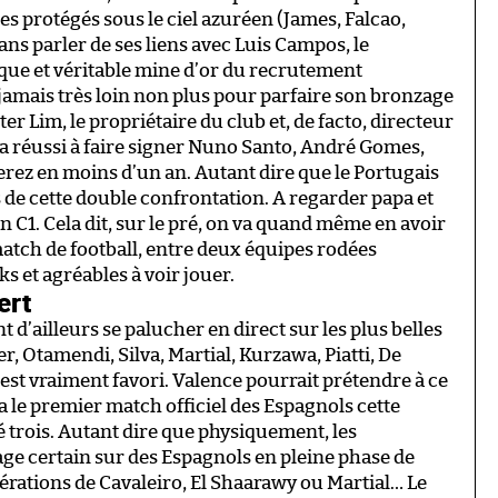
ses protégés sous le ciel azuréen (James, Falcao,
ans parler de ses liens avec Luis Campos, le
ue et véritable mine d’or du recrutement
amais très loin non plus pour parfaire son bronzage
er Lim, le propriétaire du club et, de facto, directeur
il a réussi à faire signer Nuno Santo, André Gomes,
rez en moins d’un an. Autant dire que le Portugais
de cette double confrontation. A regarder papa et
C1. Cela dit, sur le pré, on va quand même en avoir
match de football, entre deux équipes rodées
s et agréables à voir jouer.
ert
d’ailleurs se palucher en direct sur les plus belles
er, Otamendi, Silva, Martial, Kurzawa, Piatti, De
ui est vraiment favori. Valence pourrait prétendre à ce
ra le premier match officiel des Espagnols cette
 trois. Autant dire que physiquement, les
e certain sur des Espagnols en pleine phase de
érations de Cavaleiro, El Shaarawy ou Martial… Le