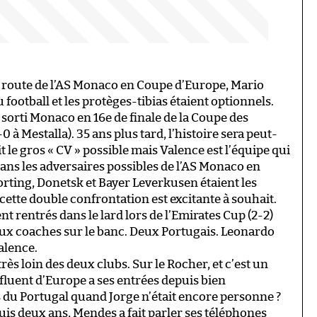
la route de l’AS Monaco en Coupe d’Europe, Mario
 football et les protèges-tibias étaient optionnels.
t sorti Monaco en 16e de finale de la Coupe des
 à Mestalla). 35 ans plus tard, l’histoire sera peut-
t le gros « CV » possible mais Valence est l’équipe qui
ans les adversaires possibles de l’AS Monaco en
rting, Donetsk et Bayer Leverkusen étaient les
, cette double confrontation est excitante à souhait.
ent rentrés dans le lard lors de l’Emirates Cup (2-2)
aux coaches sur le banc. Deux Portugais. Leonardo
alence.
rès loin des deux clubs. Sur le Rocher, et c’est un
influent d’Europe a ses entrées depuis bien
 du Portugal quand Jorge n’était encore personne ?
is deux ans, Mendes a fait parler ses téléphones