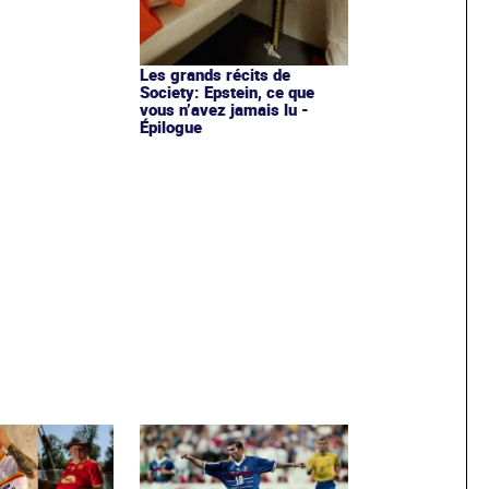
Les grands récits de
Society: Epstein, ce que
vous n’avez jamais lu -
Épilogue