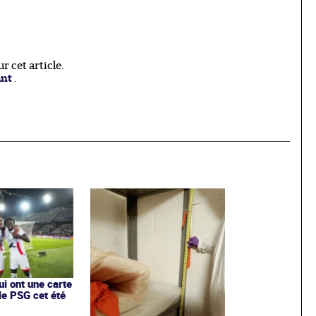
 cet article.
ant
.
ui ont une carte
le PSG cet été