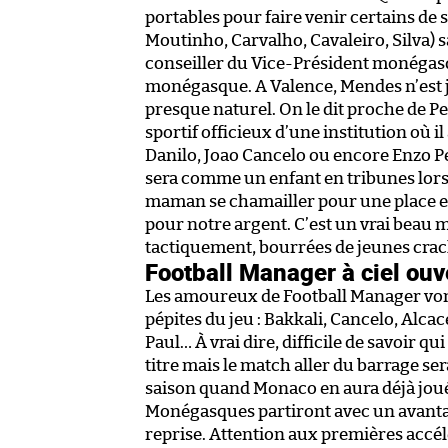
portables pour faire venir certains de 
Moutinho, Carvalho, Cavaleiro, Silva) s
conseiller du Vice-Président monégasq
monégasque. A Valence, Mendes n’est j
presque naturel. On le dit proche de Pet
sportif officieux d’une institution où 
Danilo, Joao Cancelo ou encore Enzo Pe
sera comme un enfant en tribunes lors 
maman se chamailler pour une place en 
pour notre argent. C’est un vrai beau 
tactiquement, bourrées de jeunes crack
Football Manager à ciel ouv
Les amoureux de Football Manager vont 
pépites du jeu : Bakkali, Cancelo, Alcac
Paul… À vrai dire, difficile de savoir q
titre mais le match aller du barrage se
saison quand Monaco en aura déjà joué
Monégasques partiront avec un avantag
reprise. Attention aux premières accél