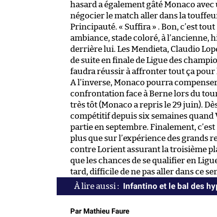
hasard a également gâté Monaco avec un
négocier le match aller dans la touffeur
Principauté. « Suffira » . Bon, c’est to
ambiance, stade coloré, à l’ancienne, 
derrière lui. Les Mendieta, Claudio L
de suite en finale de Ligue des champio
faudra réussir à affronter tout ça pour
A l’inverse, Monaco pourra compenser av
confrontation face à Berne lors du to
très tôt (Monaco a repris le 29 juin). 
compétitif depuis six semaines quand 
partie en septembre. Finalement, c’est s
plus que sur l’expérience des grands re
contre Lorient assurant la troisième p
que les chances de se qualifier en Ligu
tard, difficile de ne pas aller dans ce s
Infantino et le bal des h
Par Mathieu Faure