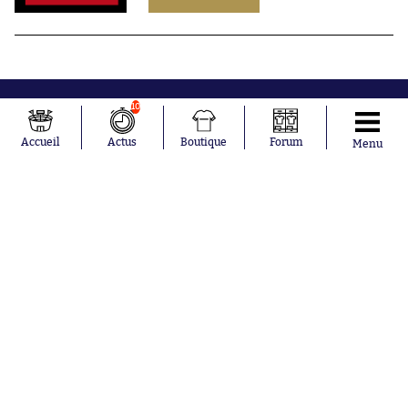
10
Accueil
Actus
Boutique
Forum
Menu
Abonnements
Contacts
La boutique SO PRESS
Mentions légales
Conditions générales d'utilisation
Publicité
Consentement RGPD
Recrutement
Joueurs en
Équipes en
tendance
tendance
Mohamed
Chelsea
Salah
Paris Saint-
Mykhailo
Germain
Mudryk
Bordeaux
Neymar
Olympique
Khalis Merah
lyonnais
Loïs Openda
FIFA
Moussa
Real Madrid