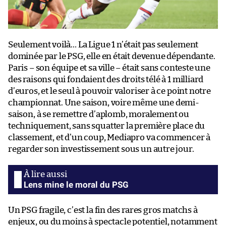
Seulement voilà… La Ligue 1 n’était pas seulement
dominée par le PSG, elle en était devenue dépendante.
Paris – son équipe et sa ville – était sans conteste une
des raisons qui fondaient des droits télé à 1 milliard
d’euros, et le seul à pouvoir valoriser à ce point notre
championnat. Une saison, voire même une demi-
saison, à se remettre d’aplomb, moralement ou
techniquement, sans squatter la première place du
classement, et d’un coup, Mediapro va commencer à
regarder son investissement sous un autre jour.
Lens mine le moral du PSG
Un PSG fragile, c’est la fin des rares gros matchs à
enjeux, ou du moins à spectacle potentiel, notamment