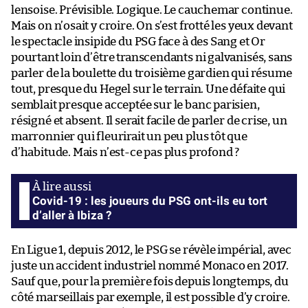
lensoise. Prévisible. Logique. Le cauchemar continue.
Mais on n’osait y croire. On s’est frotté les yeux devant
le spectacle insipide du PSG face à des Sang et Or
pourtant loin d’être transcendants ni galvanisés, sans
parler de la boulette du troisième gardien qui résume
tout, presque du Hegel sur le terrain. Une défaite qui
semblait presque acceptée sur le banc parisien,
résigné et absent. Il serait facile de parler de crise, un
marronnier qui fleurirait un peu plus tôt que
d’habitude. Mais n’est-ce pas plus profond ?
Covid-19 : les joueurs du PSG ont-ils eu tort
d’aller à Ibiza ?
En Ligue 1, depuis 2012, le PSG se révèle impérial, avec
juste un accident industriel nommé Monaco en 2017.
Sauf que, pour la première fois depuis longtemps, du
côté marseillais par exemple, il est possible d’y croire.