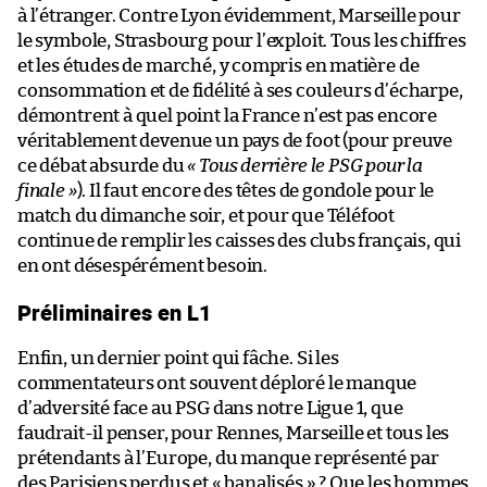
à l’étranger. Contre Lyon évidemment, Marseille pour
le symbole, Strasbourg pour l’exploit. Tous les chiffres
et les études de marché, y compris en matière de
consommation et de fidélité à ses couleurs d’écharpe,
démontrent à quel point la France n’est pas encore
véritablement devenue un pays de foot (pour preuve
ce débat absurde du
« Tous derrière le PSG pour la
finale »
). Il faut encore des têtes de gondole pour le
match du dimanche soir, et pour que Téléfoot
continue de remplir les caisses des clubs français, qui
en ont désespérément besoin.
Préliminaires en L1
Enfin, un dernier point qui fâche. Si les
commentateurs ont souvent déploré le manque
d’adversité face au PSG dans notre Ligue 1, que
faudrait-il penser, pour Rennes, Marseille et tous les
prétendants à l’Europe, du manque représenté par
des Parisiens perdus et « banalisés » ? Que les hommes