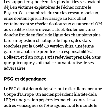
Les supporters phocéens les plus lucides se voyaient
déjà en victimes expiatoires de l’échec contre le
Bayern. Cela chambrait dur sur les réseaux sociaux,
en se doutant que l’atterrissage au Parc allait
certainement se révéler douloureux et ramener l’OM
aux réalités de son niveau actuel. Seulement, une
douche froide en finale de Ligue des champions plus
tard, une gestion chaotique de l’après, des stars
touchées par la Covid-19 version Ibiza, une jeune
garde incapable de prendre ses responsabilités à
Bollaert, et d’un coup, Paris redevient prenable. Sans
que quiconque y voit malice ou vantardise de ses
adversaires.
PSG et dépendance
Le PSG était à deux doigts de tout rafler. Ramener une
Coupe d’Europe. Un ancien président à la tête de la
LFP, et une gestion pépère des matchs contre les «
autres » enseignes de l’Hexagone. Tout le monde le