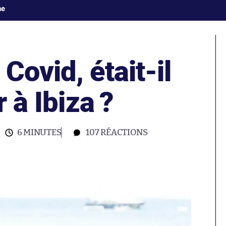
ne
Covid, était-il
r à Ibiza ?
6 MINUTES
107
RÉACTIONS