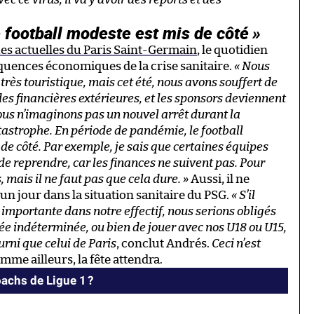
 football modeste est mis de côté »
es actuelles du Paris Saint-Germain
, le quotidien
quences économiques de la crise sanitaire.
« Nous
très touristique, mais cet été, nous avons souffert de
des financières extérieures, et les sponsors deviennent
ous n’imaginons pas un nouvel arrêt durant la
tastrophe. En période de pandémie, le football
 de côté. Par exemple, je sais que certaines équipes
 de reprendre, car les finances ne suivent pas. Pour
s, mais il ne faut pas que cela dure. »
Aussi, il ne
un jour dans la situation sanitaire du PSG.
« S’il
 importante dans notre effectif, nous serions obligés
e indéterminée, ou bien de jouer avec nos U18 ou U15,
urni que celui de Paris
, conclut Andrés.
Ceci n’est
mme ailleurs, la fête attendra.
achs de Ligue 1 ?