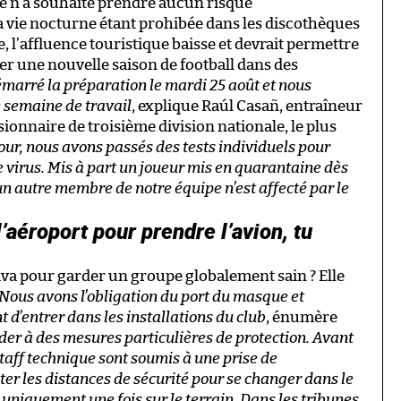
ale n’a souhaité prendre aucun risque
la vie nocturne étant prohibée dans les discothèques
, l’affluence touristique baisse et devrait permettre
r une nouvelle saison de football dans des
marré la préparation le mardi 25 août et nous
 semaine de travail
, explique Raúl Casañ, entraîneur
ionnaire de troisième division nationale, le plus
our, nous avons passés des tests individuels pour
 le virus. Mis à part un joueur mis en quarantaine dès
cun autre membre de notre équipe n’est affecté par le
’aéroport pour prendre l’avion, tu
a pour garder un groupe globalement sain ? Elle
 Nous avons l’obligation du port du masque et
t d’entrer dans les installations du club
, énumère
er à des mesures particulières de protection. Avant
taff technique sont soumis à une prise de
ter les distances de sécurité pour se changer dans le
uniquement une fois sur le terrain. Dans les tribunes,