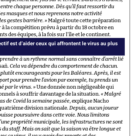
entre chaque personne. Dès qu’il faut ressortir du
les masques et nous reprenons notre activité
les gestes barrière. »
Malgré toute cette préparation
r à la compétition prévu à partir du 18 octobre en
 des équipes, à la fois sur l’île et le continent.
ctif est d’aider ceux qui affrontent le virus au plus
prendre à un rythme normal sans connaître d’arrêt lié
asañ.
Cela va dépendre du comportement de chacun.
plutôt encourageants pour les Baléares. Après, il est
oport pour prendre l’avion par exemple, tu prends un
 par le virus. »
Une donnée non négligeable qui
onnels à souffrir davantage de la situation.
« Malgré
 cas de Covid la semaine passée
, explique Nacho
uatrième division nationale.
Depuis, aucun joueur
 puisse poursuivre dans cette voie. Nous limitons
d’une propriété municipale, les infrastructures ne sont
du staff. Mais on sait que la saison va être longue et
c ce virus, il va y avoir des reports et des