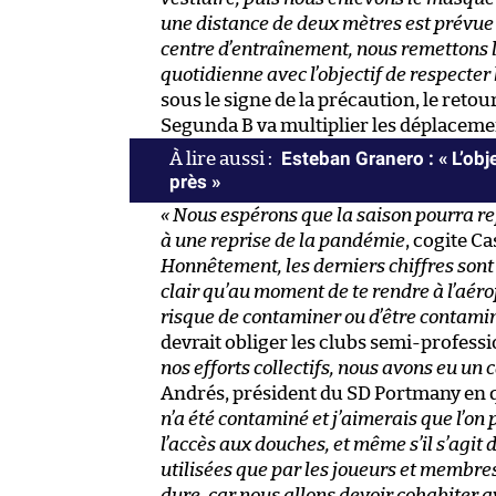
une distance de deux mètres est prévue 
centre d’entraînement, nous remettons 
quotidienne avec l’objectif de respecter 
sous le signe de la précaution, le retou
Segunda B va multiplier les déplacements
Esteban Granero : « L’obje
près »
« Nous espérons que la saison pourra re
à une reprise de la pandémie
, cogite C
Honnêtement, les derniers chiffres sont 
clair qu’au moment de te rendre à l’aér
risque de contaminer ou d’être contaminé
devrait obliger les clubs semi-professi
nos efforts collectifs, nous avons eu un
Andrés, président du SD Portmany en q
n’a été contaminé et j’aimerais que l’on
l’accès aux douches, et même s’il s’agit 
utilisées que par les joueurs et membres 
dure, car nous allons devoir cohabiter ave