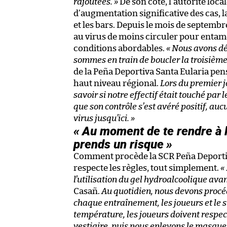
rajoutées. »
De son côté, l’autorité loc
d’augmentation significative des cas, 
et les bars. Depuis le mois de septembre
au virus de moins circuler pour entame
conditions abordables.
« Nous avons dé
sommes en train de boucler la troisième
de la Peña Deportiva Santa Eularia pens
haut niveau régional.
Lors du premier j
savoir si notre effectif était touché par
que son contrôle s’est avéré positif, au
virus jusqu’ici. »
« Au moment de te rendre à l
prends un risque »
Comment procède la SCR Peña Deportiv
respecte les règles, tout simplement.
«
l’utilisation du gel hydroalcoolique avan
Casañ.
Au quotidien, nous devons procéd
chaque entraînement, les joueurs et le s
température, les joueurs doivent respec
vestiaire, puis nous enlevons le masque 