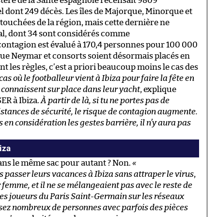
istère de la Santé espagnole recensait 9809
el dont 249 décès. Les îles de Majorque, Minorque et
touchées de la région, mais cette dernière ne
tal, dont 34 sont considérés comme
 contagion est évalué à 170,4 personnes pour 100 000
que Neymar et consorts soient désormais placés en
nt les règles, c’est a priori beaucoup moins le cas des
cas où le footballeur vient à Ibiza pour faire la fête en
s connaissent sur place dans leur yacht
, explique
ER à Ibiza.
À partir de là, si tu ne portes pas de
istances de sécurité, le risque de contagion augmente.
s en considération les gestes barrière, il n’y aura pas
iza
dans le même sac pour autant ? Non.
«
s passer leurs vacances à Ibiza sans attraper le virus
,
ur femme, et il ne se mélangeaient pas avec le reste de
 des joueurs du Paris Saint-Germain sur les réseaux
ssez nombreux de personnes avec parfois des pièces