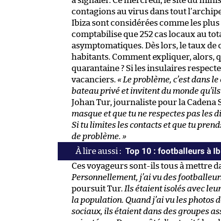
à signaler. Ce mercredi, le site du min
contagions au virus dans tout l’archip
Ibiza sont considérées comme les plus 
comptabilise que 252 cas locaux au to
asymptomatiques. Dès lors, le taux de
habitants. Comment expliquer, alors, 
quarantaine ? Si les insulaires respecte
vacanciers.
« Le problème, c’est dans le 
bateau privé et invitent du monde qu’il
Johan Tur, journaliste pour la Cadena S
masque et que tu ne respectes pas les d
Si tu limites les contacts et que tu prend
de problème. »
Top 10 : footballeurs à Ib
Ces voyageurs sont-ils tous à mettre 
Personnellement, j’ai vu des footballeur
poursuit Tur.
Ils étaient isolés avec le
la population. Quand j’ai vu les photos
sociaux, ils étaient dans des groupes a