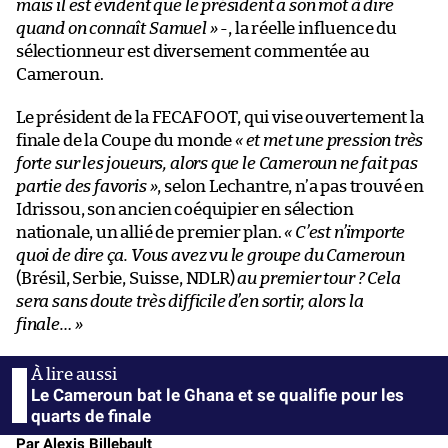
mais il est évident que le président a son mot à dire
quand on connaît Samuel »
-, la réelle influence du
sélectionneur est diversement commentée au
Cameroun.
Le président de la FECAFOOT, qui vise ouvertement la
finale de la Coupe du monde
« et met une pression très
forte sur les joueurs, alors que le Cameroun ne fait pas
partie des favoris »
, selon Lechantre, n’a pas trouvé en
Idrissou, son ancien coéquipier en sélection
nationale, un allié de premier plan.
« C’est n’importe
quoi de dire ça. Vous avez vu le groupe du Cameroun
(Brésil, Serbie, Suisse, NDLR)
au premier tour ? Cela
sera sans doute très difficile d’en sortir, alors la
finale… »
Le Cameroun bat le Ghana et se qualifie pour les
quarts de finale
Par Alexis Billebault