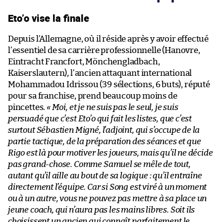
Eto’o vise la finale
Depuis l’Allemagne, où il réside après y avoir effectué
l’essentiel de sa carrière professionnelle (Hanovre,
Eintracht Francfort, Mönchengladbach,
Kaiserslautern), l’ancien attaquant international
Mohammadou Idrissou (39 sélections, 6 buts), réputé
pour sa franchise, prend beaucoup moins de
pincettes.
« Moi, et je ne suis pas le seul, je suis
persuadé que c’est Eto’o qui fait les listes, que c’est
surtout Sébastien Migné, l’adjoint, qui s’occupe de la
partie tactique, de la préparation des séances et que
Rigo est là pour motiver les joueurs, mais qu’il ne décide
pas grand-chose. Comme Samuel se mêle de tout,
autant qu’il aille au bout de sa logique : qu’il entraîne
directement l’équipe. Car si Song est viré à un moment
ou à un autre, vous ne pouvez pas mettre à sa place un
jeune coach, qui n’aura pas les mains libres. Soit ils
choisissent un ancien qui connaît parfaitement le