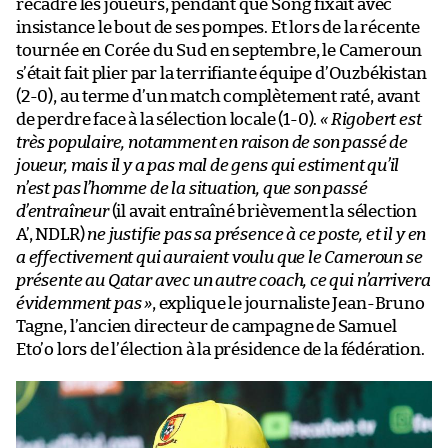
recadré les joueurs, pendant que Song fixait avec
insistance le bout de ses pompes. Et lors de la récente
tournée en Corée du Sud en septembre, le Cameroun
s’était fait plier par la terrifiante équipe d’Ouzbékistan
(2-0), au terme d’un match complètement raté, avant
de perdre face à la sélection locale (1-0).
« Rigobert est
très populaire, notamment en raison de son passé de
joueur, mais il y a pas mal de gens qui estiment qu’il
n’est pas l’homme de la situation, que son passé
d’entraîneur
(il avait entraîné brièvement la sélection
A’, NDLR)
ne justifie pas sa présence à ce poste, et il y en
a effectivement qui auraient voulu que le Cameroun se
présente au Qatar avec un autre coach, ce qui n’arrivera
évidemment pas »
, explique le journaliste Jean-Bruno
Tagne, l’ancien directeur de campagne de Samuel
Eto’o lors de l’élection à la présidence de la fédération.