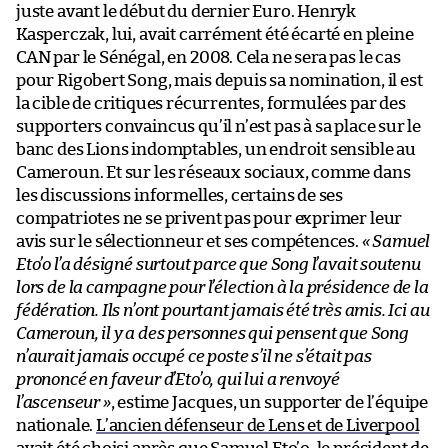
juste avant le début du dernier Euro. Henryk
Kasperczak, lui, avait carrément été écarté en pleine
CAN par le Sénégal, en 2008. Cela ne sera pas le cas
pour Rigobert Song, mais depuis sa nomination, il est
la cible de critiques récurrentes, formulées par des
supporters convaincus qu’il n’est pas à sa place sur le
banc des Lions indomptables, un endroit sensible au
Cameroun. Et sur les réseaux sociaux, comme dans
les discussions informelles, certains de ses
compatriotes ne se privent pas pour exprimer leur
avis sur le sélectionneur et ses compétences.
« Samuel
Eto’o l’a désigné surtout parce que Song l’avait soutenu
lors de la campagne pour l’élection à la présidence de la
fédération. Ils n’ont pourtant jamais été très amis. Ici au
Cameroun, il y a des personnes qui pensent que Song
n’aurait jamais occupé ce poste s’il ne s’était pas
prononcé en faveur d’Eto’o, qui lui a renvoyé
l’ascenseur »
, estime Jacques, un supporter de l’équipe
nationale.
L’ancien défenseur de Lens et de Liverpool