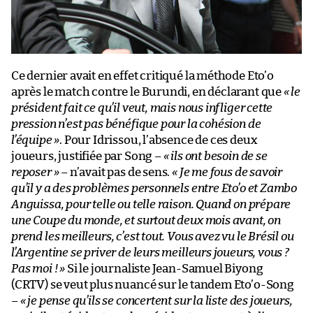
Ce dernier avait en effet critiqué la méthode Eto’o
après le match contre le Burundi, en déclarant que
« le
président fait ce qu’il veut, mais nous infliger cette
pression n’est pas bénéfique pour la cohésion de
l’équipe »
. Pour Idrissou, l’absence de ces deux
joueurs, justifiée par Song –
« ils ont besoin de se
reposer »
– n’avait pas de sens.
« Je me fous de savoir
qu’il y a des problèmes personnels entre Eto’o et Zambo
Anguissa, pour telle ou telle raison. Quand on prépare
une Coupe du monde, et surtout deux mois avant, on
prend les meilleurs, c’est tout. Vous avez vu le Brésil ou
l’Argentine se priver de leurs meilleurs joueurs, vous ?
Pas moi ! »
Si le journaliste Jean-Samuel Biyong
(CRTV) se veut plus nuancé sur le tandem Eto’o-Song
–
« je pense qu’ils se concertent sur la liste des joueurs,