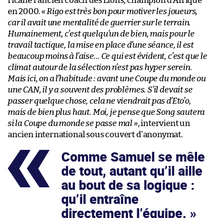
ricane l’ancien coach des Lions, champion d’Afrique
en 2000.
« Rigo est très bon pour motiver les joueurs,
car il avait une mentalité de guerrier sur le terrain.
Humainement, c’est quelqu’un de bien, mais pour le
travail tactique, la mise en place d’une séance, il est
beaucoup moins à l’aise… Ce qui est évident, c’est que le
climat autour de la sélection n’est pas hyper serein.
Mais ici, on a l’habitude : avant une Coupe du monde ou
une CAN, il y a souvent des problèmes. S’il devait se
passer quelque chose, cela ne viendrait pas d’Eto’o,
mais de bien plus haut. Moi, je pense que Song sautera
si la Coupe du monde se passe mal »
, intervient un
ancien international sous couvert d’anonymat.
Comme Samuel se mêle
de tout, autant qu’il aille
au bout de sa logique :
qu’il entraîne
directement l’équipe.