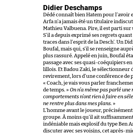
Didier Deschamps
Dédé connaît bien Hatem pour l’avoir e
Arfa n’a jamais été un titulaire indis
Mathieu Valbuena. Pire, il est parti sur
S’il a depuis exprimé ses regrets quant 
traces dans l’esprit de la Desch’. Un Di
Boufal, mais qui, s’il se renseigne au
plus rassuré. Appelé en juin, Boufal éta
passage avec ses quasi-coéquipiers en 
lillois. Et Badou Zaki, le sélectionneu
revirement, lors d’une conférence de 
« Coach, je vais vous parler franchement.
de temps. »
On n’a même pas parlé une mi
comportements n’ont rien à faire en séle
ne rentre plus dans mes plans.
»
L’homme avant le joueur, précisément
groupe. À moins qu’il ait suffisamment
indéniable mais explosif du type Ben Arfa
discuter avec ses voisins, cet après-midi