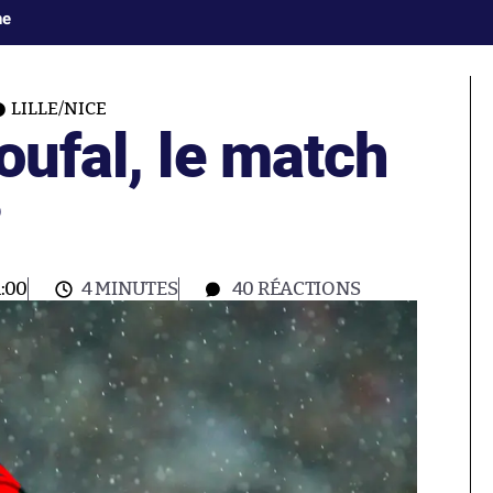
ne
LILLE/NICE
oufal, le match
?
:00
4 MINUTES
40
RÉACTIONS