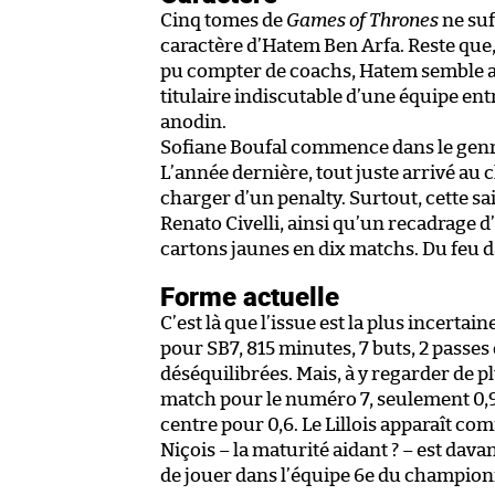
Cinq tomes de
Games of Thrones
ne suf
caractère d’Hatem Ben Arfa. Reste que, 
pu compter de coachs, Hatem semble avo
titulaire indiscutable d’une équipe ent
anodin.
Sofiane Boufal commence dans le genre
L’année dernière, tout juste arrivé au clu
charger d’un penalty. Surtout, cette sai
Renato Civelli, ainsi qu’un recadrage 
cartons jaunes en dix matchs. Du feu da
Forme actuelle
C’est là que l’issue est la plus incerta
pour SB7, 815 minutes, 7 buts, 2 passes
déséquilibrées. Mais, à y regarder de pl
match pour le numéro 7, seulement 0,9 p
centre pour 0,6. Le Lillois apparaît co
Niçois – la maturité aidant ? – est dava
de jouer dans l’équipe 6e du champio