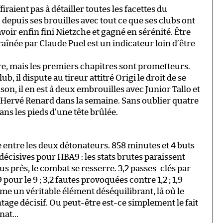
firaient pas à détailler toutes les facettes du
depuis ses brouilles avec tout ce que ses clubs ont
ir enfin fini Nietzche et gagné en sérénité. Être
raînée par Claude Puel est un indicateur loin d’être
, mais les premiers chapitres sont prometteurs.
b, il dispute au tireur attitré Origi le droit de se
son, il en est à deux embrouilles avec Junior Tallo et
d’Hervé Renard dans la semaine. Sans oublier quatre
ns les pieds d’une tête brûlée.
ine entre les deux détonateurs. 858 minutes et 4 buts
 décisives pour HBA9 : les stats brutes paraissent
us près, le combat se resserre. 3,2 passes-clés par
our le 9 ; 3,2 fautes provoquées contre 1,2 ; 1,9
mme un véritable élément déséquilibrant, là où le
ntage décisif. Ou peut-être est-ce simplement le fait
nnat…