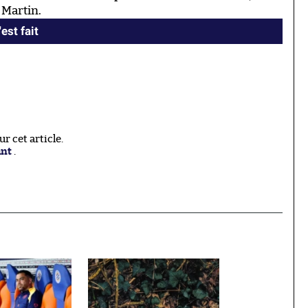
 Martin.
est fait
 cet article.
ant
.