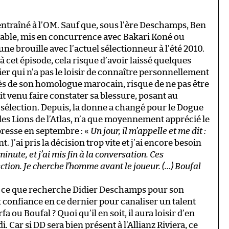
ntraîné à l’OM. Sauf que, sous l’ère Deschamps, Ben
cutable, mis en concurrence avec Bakari Koné ou
 une brouille avec l’actuel sélectionneur à l’été 2010.
à cet épisode, cela risque d’avoir laissé quelques
dier qui n’a pas le loisir de connaître personnellement
près de son homologue marocain, risque de ne pas être
it venu faire constater sa blessure, posant au
sélection. Depuis, la donne a changé pour le Dogue
r des Lions de l’Atlas, n’a que moyennement apprécié le
presse en septembre : «
Un jour, il m’appelle et me dit :
 J’ai pris la décision trop vite et j’ai encore besoin
nute, et j’ai mis fin à la conversation. Ces
ction. Je cherche l’homme avant le joueur. (…) Boufal
 ce que recherche Didier Deschamps pour son
 confiance en ce dernier pour canaliser un talent
 ou Boufal ? Quoi qu’il en soit, il aura loisir d’en
. Car si DD sera bien présent à l’Allianz Riviera, ce