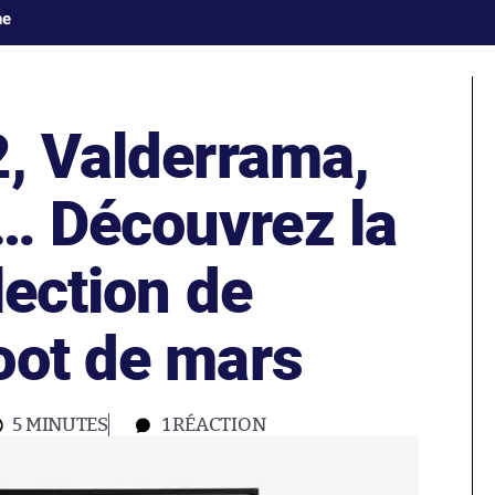
ne
2, Valderrama,
… Découvrez la
lection de
oot de mars
5 MINUTES
1
RÉACTION