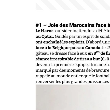
#1 – Joie des Marocains face 
Le Maroc
, outsider inattendu, a défié t
au Qatar.
Guidés par un esprit de solid
ont enchaîné les exploits
. D’abord un 
face à la Belgique puis au Canada
, les
es
gâteau se dresse face à eux
en 8
de fi
séance irrespirable de tirs au but (0-0
devenir la première équipe africaine à
marqué par des moments de bravoure et 
rappelé au monde entier que le football
renverser les plus grandes puissances 