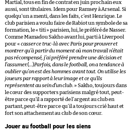
Martial, tous en fin de contrat en juin prochain eux
aussi, sont titulaires. Idem pour Ramsey à Arsenal. Si
quelqu’un a menti, dans les faits, c’est Henrique. Le
club parisien a voulu faire de Rabiot un symbole de sa
formation, le « titi » parisien, lui, le préféré de Nasser.
Comme Mamadou Sakho avant lui, parti à Liverpool
pour «
casser ce truc-là avec Paris pour prouver et
montrer qu’à partir du moment où mon travail n’était
pas récompensé, j’ai préféré prendre une décision et
l’assumer.
(…)
Parfois, dans le football, on a tendance à
oublier qu’on est des hommes avant tout. On utilise les
joueurs par rapport à leur image et ce qu’ils
représentent au sein d’un club.
» Sakho, toujours dans
le cœur des supporters parisiens malgré tout, peut-
être parce qu’il a rapporté de l’argent au club en
partant, peut-être parce qu’il a toujours crié haut et
fort son attachement au club de son cœur.
Jouer au football pour les siens