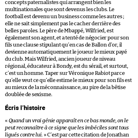
concepts paternalistes qui arrangent bien les
multinationales que sont devenus les clubs. Le
football est devenu un business comme les autres ;
elle ne sait simplement pas le cacher derrière des
belles paroles. Le père de Mbappé, Wilfried, est
également son agent, et a tenté de négocier pour son
fils une clause stipulant qu’en cas de Ballon d’or, il
devienne automatiquement le joueur le mieux payé
du club. Mais Wilfried, ancien joueur de niveau
régional, éducateur à Bondy, est du sérail, et surtout,
c’est un homme. Taper sur Véronique Rabiot parce
qu’elle veut ce qu’elle estime le mieux pour son fils est
au mieux de la méconnaissance, au pire de la bêtise
doublée de sexisme.
Écris l’histoire
«
Quand un vrai génie apparaît en ce bas monde, on le
peut reconnaître à ce signe que les imbéciles sont tous
ligués contre lui.
» C’est par cette citation de Jonathan