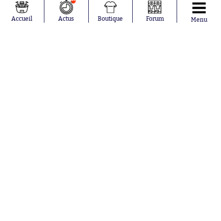
Accueil
Actus
Boutique
Forum
Menu
Aujourd'hui à 20:56
L'embrouille ultime vient tout droit du
Brésil
Aujourd'hui à 20:33
Akliouche envoie un émouvant
message d'adieux aux Monégasques
Aujourd'hui à 20:21
Un cadre du Real Madrid prolonge
Nos partenaires