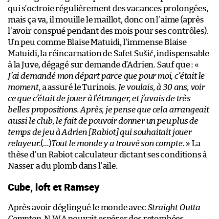
qui s’octroie régulièrement des vacances prolongées,
mais ça va, il mouille le maillot, donc on l’aime (après
l’avoir conspué pendant des mois pour ses contrôles).
Un peu comme Blaise Matuidi, l’immense Blaise
Matuidi, la réincarnation de Safet Sušić, indispensable
à la Juve, dégagé sur demande d’Adrien. Sauf que : «
J’ai demandé mon départ parce que pour moi, c’était le
moment
, a assuré le Turinois.
Je voulais, à 30 ans, voir
ce que c’était de jouer à l’étranger, et j’avais de très
belles propositions. Après, je pense que cela arrangeait
aussi le club, le fait de pouvoir donner un peu plus de
temps de jeu à Adrien [Rabiot] qui souhaitait jouer
relayeur.
(…)
Tout le monde y a trouvé son compte.
» La
thèse d’un Rabiot calculateur dictant ses conditions à
Nasser a du plomb dans l’aile.
Cube, loft et Ramsey
Après avoir déglingué le monde avec
Straight Outta
Compton
, N.W.A pouvait espérer des retombées