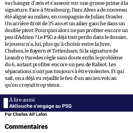
va changer d’avis et s’asseoir sur une grosse prime à la
signature. Face à Strasbourg, Dani Alves a de nouveau
été aligné au milieu, en compagnie de Julian Draxler.
Un arrière droit de 35 ans et un ailier gauche dans un
double pivot. Pourquoi alors ne pas profiter encore un
peu d’Adrien ? Le PSG a déjà tout perdu dans le dossier,
le joueur n’a, lui, plus qu’à choisir entre la Juve,
Chelsea, le Bayern et Tottenham. Si la signature de
Leandro Paredes règle sans doute enfin le problème
du 6, autant profiter encore un peu de Rabiot. Les
séparations n’ont pas toujours à être violentes. Et qui
sait, on a déjà vu rejaillir le feu d’un ancien volcan
qu’on croyait trop vieux.
Akliouche s'engage au PSG
Par Charles Alf Lafon
Commentaires