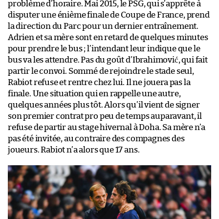
problème d’horaire. Mai 2015, le PSG, qui s’apprête à
disputer une énième finale de Coupe de France, prend
la direction du Parc pour un dernier entraînement.
Adrien et sa mère sont en retard de quelques minutes
pour prendre le bus ; l’intendant leur indique que le
bus va les attendre. Pas du goût d’Ibrahimović, qui fait
partir le convoi. Sommé de rejoindre le stade seul,
Rabiot refuse et rentre chez lui. Il ne jouera pas la
finale. Une situation qui en rappelle une autre,
quelques années plus tôt. Alors qu’il vient de signer
son premier contrat pro peu de temps auparavant, il
refuse de partir au stage hivernal à Doha. Sa mère n’a
pas été invitée, au contraire des compagnes des
joueurs. Rabiot n’a alors que 17 ans.