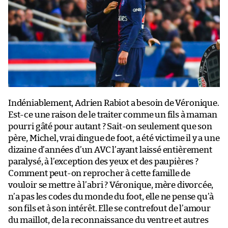
Indéniablement, Adrien Rabiot a besoin de Véronique.
Est-ce une raison de le traiter comme un fils à maman
pourri gâté pour autant ? Sait-on seulement que son
père, Michel, vrai dingue de foot, a été victime il y a une
dizaine d’années d’un AVC l’ayant laissé entièrement
paralysé, à l’exception des yeux et des paupières ?
Comment peut-on reprocher à cette famille de
vouloir se mettre à l’abri ? Véronique, mère divorcée,
n’a pas les codes du monde du foot, elle ne pense qu’à
son fils et à son intérêt. Elle se contrefout de l’amour
du maillot, de la reconnaissance du ventre et autres