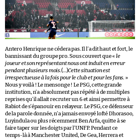
Antero Henrique ne cédera pas. Il l’a dit haut et fort, le
bannissant du groupe pro. Sous couvert que «
le
joueur et son représentant nous ont induit en erreur
pendant plusieurs mois.
(…)
Cette situation est
irrespectueuse à la fois pour le club et pour les fans.
»
Nous y voilà ! Le mensonge ! Le PSG, cette grande
institution, n’a absolument pas répété à de multiples
reprises qu’il allait recruter un 6 et ainsi permettre à
Rabiot de s’épanouir en relayeur. Le PSG, ce défenseur
de la parole donnée, n’a jamais envoyé lofté Dhorasoo,
Luyindula ou plus récemment Ben Arfa, quitte à se
faire taper sur les doigts par l’UNFP. Pendant ce
temps-là à Manchester United, De Gea, Herrera et