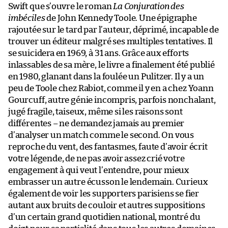
Swift que s’ouvre le roman
La Conjuration des
imbéciles
de John Kennedy Toole. Une épigraphe
rajoutée sur le tard par l’auteur, déprimé, incapable de
trouver un éditeur malgré ses multiples tentatives. Il
se suicidera en 1969, à 31 ans. Grâce aux efforts
inlassables de sa mère, le livre a finalement été publié
en 1980, glanant dans la foulée un Pulitzer. Il y a un
peu de Toole chez Rabiot, comme il y en a chez Yoann
Gourcuff, autre génie incompris, parfois nonchalant,
jugé fragile, taiseux, même si les raisons sont
différentes – ne demandez jamais au premier
d’analyser un match comme le second. On vous
reproche du vent, des fantasmes, faute d’avoir écrit
votre légende, de ne pas avoir assez crié votre
engagement à qui veut l’entendre, pour mieux
embrasser un autre écusson le lendemain. Curieux
également de voir les supporters parisiens se fier
autant aux bruits de couloir et autres suppositions
d’un certain grand quotidien national, montré du