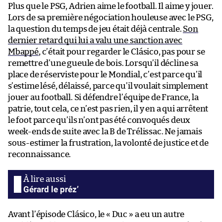
Plus que le PSG, Adrien aime le football. Il aime y jouer.
Lors de sa première négociation houleuse avec le PSG,
la question du temps de jeu était déjà centrale.
Son
dernier retard qui lui a valu une sanction avec
Mbappé
, c’était pour regarder le Clásico, pas pour se
remettre d’une gueule de bois. Lorsqu’il décline sa
place de réserviste pour le Mondial, c’est parce qu’il
s’estime lésé, délaissé, parce qu’il voulait simplement
jouer au football. Si défendre l’équipe de France, la
patrie, tout cela, ce n’est pas rien, il y en a qui arrêtent
le foot parce qu’ils n’ont pas été convoqués deux
week-ends de suite avec la B de Trélissac. Ne jamais
sous-estimer la frustration, la volonté de justice et de
reconnaissance.
Gérard le préz’
Avant l’épisode Clásico, le « Duc » a eu un autre