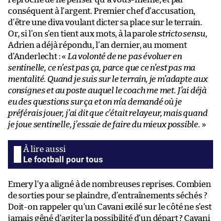
conséquent à l’argent. Premier chef d’accusation,
d’être une diva voulant dicter sa place sur le terrain.
Or, si l’on s’en tient aux mots, à la parole
stricto sensu
,
Adrien a déjà répondu, l’an dernier, au moment
d’Anderlecht : «
La volonté de ne pas évoluer en
sentinelle, ce n’est pas ça, parce que ce n’est pas ma
mentalité. Quand je suis sur le terrain, je m’adapte aux
consignes et au poste auquel le coach me met. J’ai déjà
eu des questions sur ça et on m’a demandé où je
préférais jouer, j’ai dit que c’était relayeur, mais quand
je joue sentinelle, j’essaie de faire du mieux possible.
»
Le football pour tous
Emery l’y a aligné à de nombreuses reprises. Combien
de sorties pour se plaindre, d’entraînements séchés ?
Doit-on rappeler qu’un Cavani exilé sur le côté ne s’est
jamais gêné d’agiter la possibilité d’un départ ? Cavani