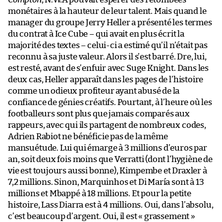
monétaires à la hauteur de leur talent. Mais quand le
manager du groupe Jerry Heller a présenté les termes
du contrat à Ice Cube – qui avait en plus écrit la
majorité des textes – celui-ci a estimé qu’il n’était pas
reconnu à sa juste valeur. Alors il s’est barré. Dre, lui,
est resté, avant de s’enfuir avec Suge Knight. Dans les
deux cas, Heller apparaît dans les pages de l’histoire
comme un odieux profiteur ayant abusé de la
confiance de génies créatifs. Pourtant, à l’heure où les
footballeurs sont plus que jamais comparés aux
rappeurs, avec qui ils partagent de nombreux codes,
Adrien Rabiot ne bénéficie pas de la même
mansuétude. Lui qui émarge à 3 millions d’euros par
an, soit deux fois moins que Verratti (dont l’hygiène de
vie est toujours aussi bonne), Kimpembe et Draxler à
7,2 millions. Sinon, Marquinhos et Di María sont à 13
millions et Mbappé à 18 millions. Et pour la petite
histoire, Lass Diarra est à 4 millions. Oui, dans l’absolu,
c’est beaucoup d’argent. Oui, il est « grassement »