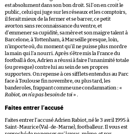
est absolument dans son bon droit. Si l’on en croit le
public, celui qui juge sur les réseaux et les comptoirs,
il ferait mieux de la fermer et se barrer, ce petit
avorton sans reconnaissance du ventre, et
d’emmener sa cupidité, sa mère et son maigre talent à
Barcelone, à Tottenham, à Marseille presque, loin,
n’importe où, du moment qu’il ne puisse plus mordre
la main qui l’a nourri. Après s’être mis la France du
football à dos, Adrien a réussi à faire l’unanimité totale
(ou presque) contre lui au sein de ses propres
supporters. On repense à ces sifflets entendus au Parc
face à Toulouse fin novembre, ou plus tard, les
banderoles, frappant comme une condamnation : «
Rabiot, on n’a pas besoin de toi
» .
Faites entrer l’accusé
Faites entrer l’accusé Adrien Rabiot, né le 3 avril 1995 à
Saint-Maurice (Val-de-Marne), footballeur. Il vous est
reproché de ne penser qu’à vous-même, et par