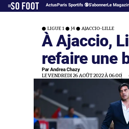
Actus
Paris Sportifs 🔞
S'abonner
Le Magazi
LIGUE 1
J4
AJACCIO-LILLE
À Ajaccio, Li
refaire une 
Par Andrea Chazy
LE VENDREDI 26 AOÛT 2022 À 06:00