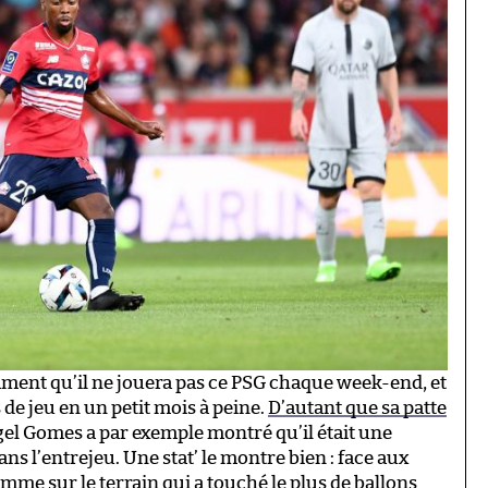
mment qu’il ne jouera pas ce PSG chaque week-end, et
de jeu en un petit mois à peine.
D’autant que sa patte
l Gomes a par exemple montré qu’il était une
ns l’entrejeu. Une stat’ le montre bien : face aux
omme sur le terrain qui a touché le plus de ballons