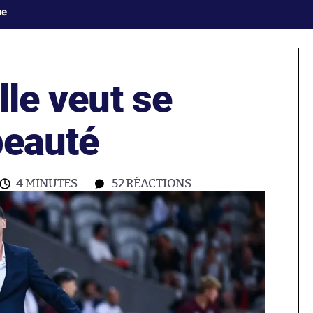
ne
lle veut se
beauté
4 MINUTES
52
RÉACTIONS