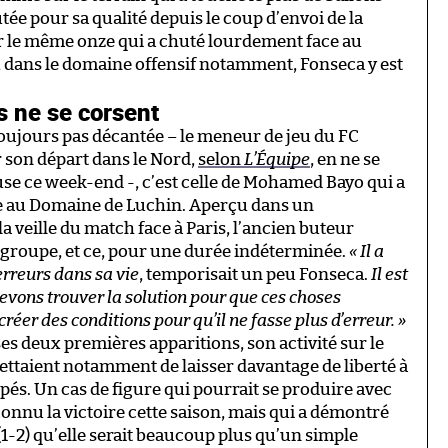
utée pour sa qualité depuis le coup d’envoi de la
oir le même onze qui a chuté lourdement face au
, dans le domaine offensif notamment, Fonseca y est
s ne se corsent
t toujours pas décantée – le meneur de jeu du FC
r son départ dans le Nord,
selon
L’Équipe
, en ne se
ouse ce week-end -, c’est celle de Mohamed Bayo qui a
ine au Domaine de Luchin. Aperçu dans un
a veille du match face à Paris, l’ancien buteur
u groupe, et ce, pour une durée indéterminée.
« Il a
 erreurs dans sa vie
, temporisait un peu Fonseca.
Il est
devons trouver la solution pour que ces choses
 créer des conditions pour qu’il ne fasse plus d’erreur. »
es deux premières apparitions, son activité sur le
mettaient notamment de laisser davantage de liberté à
pés. Un cas de figure qui pourrait se produire avec
 connu la victoire cette saison, mais qui a démontré
 (1-2) qu’elle serait beaucoup plus qu’un simple