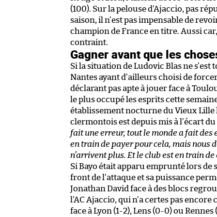
(100). Sur la pelouse d’Ajaccio, pas rép
saison, il n’est pas impensable de rev
champion de France en titre. Aussi car
contraint.
Gagner avant que les chose
Si la situation de Ludovic Blas ne s’es
Nantes ayant d’ailleurs choisi de force
déclarant pas apte à jouer face à Toul
le plus occupé les esprits cette sema
établissement nocturne du Vieux Lille l
clermontois est depuis mis à l’écart d
fait une erreur, tout le monde a fait des
en train de payer pour cela, mais nous 
n’arrivent plus. Et le club est en train de
Si Bayo était apparu emprunté lors de s
front de l’attaque et sa puissance per
Jonathan David face à des blocs regrou
l’AC Ajaccio, qui n’a certes pas encore
face à Lyon (1-2), Lens (0-0) ou Rennes